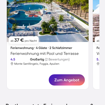
37 €
1
ab
pro Nacht
ab
Ferienwohnung ∙ 4 Gäste ∙ 2 Schlafzimmer
Ferie
Ferienwohnung mit Pool und Terrasse
4.5
Großartig
(2 Bewertungen)
5.0
Monte Sant'Angelo, Foggia, Apulien
Ost
Zum Angebot