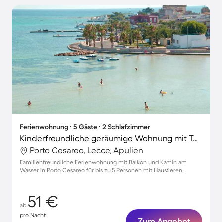
Ferienwohnung ∙ 5 Gäste ∙ 2 Schlafzimmer
Kinderfreundliche geräumige Wohnung mit Terrasse | Nah am Strand | Hunde erlaubt
Porto Cesareo, Lecce, Apulien
Familienfreundliche Ferienwohnung mit Balkon und Kamin am
Wasser in Porto Cesareo für bis zu 5 Personen mit Haustieren
willkommen
51 €
ab
pro Nacht
Zum Angebot