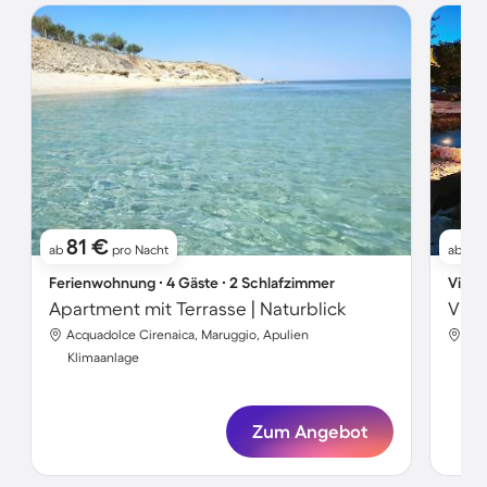
81 €
2
ab
pro Nacht
ab
Ferienwohnung ∙ 4 Gäste ∙ 2 Schlafzimmer
Villa 
Apartment mit Terrasse | Naturblick
Vill
Acquadolce Cirenaica, Maruggio, Apulien
Mar
Klimaanlage
Kli
Zum Angebot