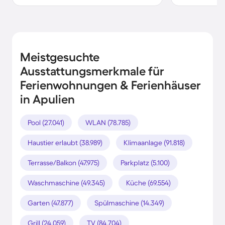
Meistgesuchte
Ausstattungsmerkmale für
Ferienwohnungen & Ferienhäuser
in Apulien
Pool (27.041)
WLAN (78.785)
Haustier erlaubt (38.989)
Klimaanlage (91.818)
Terrasse/Balkon (47.975)
Parkplatz (5.100)
Waschmaschine (49.345)
Küche (69.554)
Garten (47.877)
Spülmaschine (14.349)
Grill (24.059)
TV (84.704)