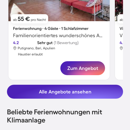
55 €
6
ab
pro Nacht
ab
Ferienwohnung ∙ 4 Gäste ∙ 1 Schlafzimmer
Villa 
Familienorientiertes wunderschönes Apartment mit Garten, Terrasse und schnellem Internet | Gartenblick | Hunde erlaubt
4.2
Sehr gut
(1 Bewertung)
4.0
Putignano, Bari, Apulien
Tor
Haustier erlaubt
Hau
Zum Angebot
Alle Angebote ansehen
Beliebte Ferienwohnungen mit
Klimaanlage