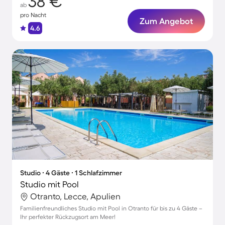
38 €
ab
pro Nacht
Zum Angebot
4.6
Studio ∙ 4 Gäste ∙ 1 Schlafzimmer
Studio mit Pool
Otranto, Lecce, Apulien
Familienfreundliches Studio mit Pool in Otranto für bis zu 4 Gäste –
Ihr perfekter Rückzugsort am Meer!