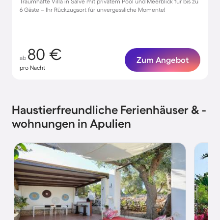
Traumhafte Villa in Salve mit privatem Pool und Meerblick für bis zu
6 Gäste – Ihr Rückzugsort für unvergessliche Momente!
80 €
ab
Zum Angebot
pro Nacht
Haustierfreundliche Ferienhäuser & -
wohnungen in Apulien