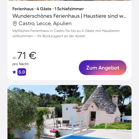
Ferienhaus ∙ 4 Gäste ∙ 1 Schlafzimmer
Wunderschönes Ferienhaus | Haustiere sind willkommen
Castro, Lecce, Apulien
Idyllisches Ferienhaus in Castro für bis zu 4 Gäste mit Haustieren
willkommen – Ihr Rückzugsort an der Küste!
71 €
ab
pro Nacht
Zum Angebot
5.0