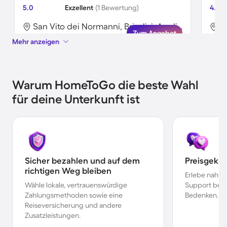
5.0
Exzellent
(1 Bewertung)
4.7
San Vito dei Normanni, Brindisi, Apulien
O
Zum Angebot
Mehr anzeigen
Warum HomeToGo die beste Wahl
für deine Unterkunft ist
Sicher bezahlen und auf dem
Preisgekr
richtigen Weg bleiben
Erlebe nahtl
Wähle lokale, vertrauenswürdige
Support bei 
Zahlungsmethoden sowie eine
Bedenken.
Reiseversicherung und andere
Zusatzleistungen.