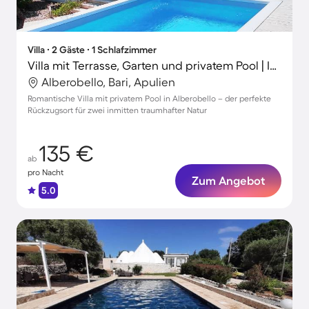
Villa ∙ 2 Gäste ∙ 1 Schlafzimmer
Villa mit Terrasse, Garten und privatem Pool | Ideal für Homeoffice
Alberobello, Bari, Apulien
Romantische Villa mit privatem Pool in Alberobello – der perfekte
Rückzugsort für zwei inmitten traumhafter Natur
135 €
ab
pro Nacht
Zum Angebot
5.0