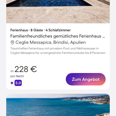
Ferienhaus ∙ 8 Gäste ∙ 4 Schlafzimmer
Familienfreundliches gemütliches Ferienhaus mit Garten, Grill und privatem Pool
Ceglie Messapica, Brindisi, Apulien
Traumhaftes Ferienhaus mit privatem Pool und Wellnessoase in
Ceglie Messapica für unvergessliche Familienurlaube bis 8 Personen
228 €
ab
pro Nacht
Zum Angebot
5.0