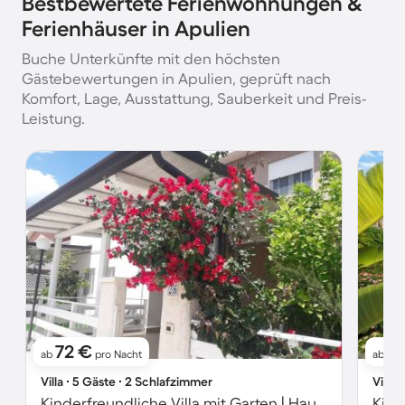
Bestbewertete Ferienwohnungen &
Ferienhäuser in Apulien
Buche Unterkünfte mit den höchsten
Gästebewertungen in Apulien, geprüft nach
Komfort, Lage, Ausstattung, Sauberkeit und Preis-
Leistung.
72 €
8
ab
pro Nacht
ab
Villa ∙ 5 Gäste ∙ 2 Schlafzimmer
Villa 
Kinderfreundliche Villa mit Garten | Haustierfreundlich