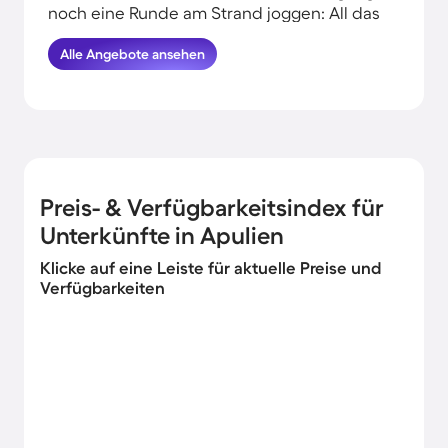
noch eine Runde am Strand joggen: All das
kannst du erleben, wenn du deinen Urlaub
Alle Angebote ansehen
in Strandnähe in Apulien verbringst.
HomeToGo hat für dich die besten
Angebote herausgesucht. Finde hier die
schönsten Ferienhäuser am Meer in
Apulien und komme garantiert erholt und
munter wieder nachhause.
Preis- & Verfügbarkeitsindex für
Unterkünfte in Apulien
Klicke auf eine Leiste für aktuelle Preise und
Verfügbarkeiten