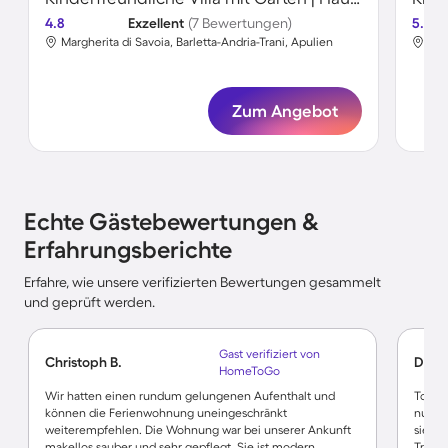
4.8
Exzellent
(7 Bewertungen)
5.0
Margherita di Savoia, Barletta-Andria-Trani, Apulien
San
Zum Angebot
Echte Gästebewertungen &
Erfahrungsberichte
Erfahre, wie unsere verifizierten Bewertungen gesammelt
und geprüft werden.
Gast verifiziert von
Christoph B.
Doris
HomeToGo
Wir hatten einen rundum gelungenen Aufenthalt und
Tolle 
können die Ferienwohnung uneingeschränkt
nutzen
weiterempfehlen. Die Wohnung war bei unserer Ankunft
sie er
makellos sauber und sehr gepflegt. Sie ist modern
Traum.