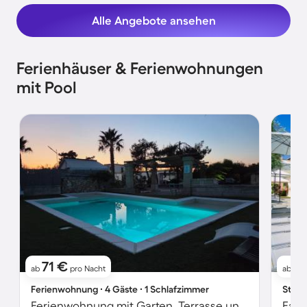
Alle Angebote ansehen
Ferienhäuser & Ferienwohnungen
mit Pool
71 €
5
ab
pro Nacht
ab
Ferienwohnung ∙ 4 Gäste ∙ 1 Schlafzimmer
Studi
Ferienwohnung mit Garten, Terrasse und Grill | Gartenblick