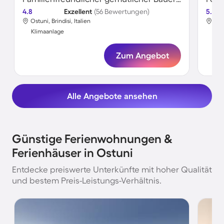
4.8
Exzellent
(56 Bewertungen)
5.0
Ostuni, Brindisi, Italien
Ostu
Klimaanlage
Kli
Zum Angebot
Alle Angebote ansehen
Günstige Ferienwohnungen &
Ferienhäuser in Ostuni
Entdecke preiswerte Unterkünfte mit hoher Qualität
und bestem Preis-Leistungs-Verhältnis.