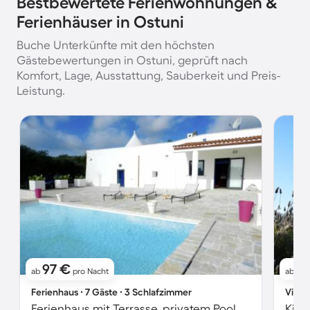
Bestbewertete Ferienwohnungen &
Ferienhäuser in Ostuni
Buche Unterkünfte mit den höchsten
Gästebewertungen in Ostuni, geprüft nach
Komfort, Lage, Ausstattung, Sauberkeit und Preis-
Leistung.
97 €
1
ab
pro Nacht
ab
Ferienhaus ∙ 7 Gäste ∙ 3 Schlafzimmer
Villa 
Ferienhaus mit Terrasse, privatem Pool und Grill | Naturblick