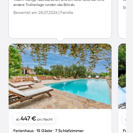
andere Trullianlage runden das Bild ab.
Bewer
Bewertet am 28.07.2026 | Familie
447 €
ab
pro Nacht
ab
Ferienhaus ∙ 15 Gäste ∙ 7 Schlafzimmer
Ferie