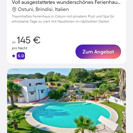
Voll ausgestattetes wunderschönes Ferienhaus mit privatem Pool, Grill und Whirlpool | Hunde erlaubt
Ostuni, Brindisi, Italien
Traumhaftes Ferienhaus in Ostuni mit privatem Pool und Spa für
erholsame Tage zu viert mit Haustieren im idyllischen Garten
145 €
ab
pro Nacht
Zum Angebot
5.0