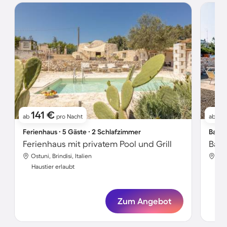
141 €
1
ab
pro Nacht
ab
Ferienhaus ∙ 5 Gäste ∙ 2 Schlafzimmer
Bauer
Ferienhaus mit privatem Pool und Grill
Baue
Ostuni, Brindisi, Italien
Ostu
Haustier erlaubt
Hau
Zum Angebot