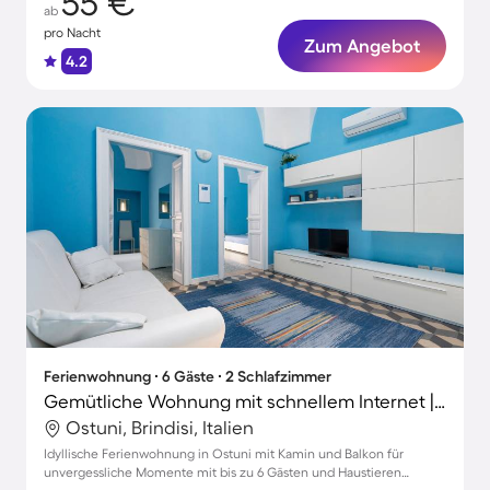
55 €
ab
pro Nacht
Zum Angebot
4.2
Ferienwohnung ∙ 6 Gäste ∙ 2 Schlafzimmer
Gemütliche Wohnung mit schnellem Internet | Stadtblick | Haustiere sind willkommen
Ostuni, Brindisi, Italien
Idyllische Ferienwohnung in Ostuni mit Kamin und Balkon für
unvergessliche Momente mit bis zu 6 Gästen und Haustieren