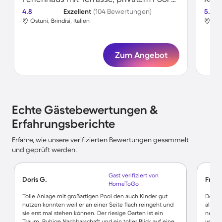
4.8
Exzellent
(104 Bewertungen)
5.0
Ostuni, Brindisi, Italien
Ostu
Zum Angebot
Echte Gästebewertungen &
Erfahrungsberichte
Erfahre, wie unsere verifizierten Bewertungen gesammelt
und geprüft werden.
Gast verifiziert von
Doris G.
Franz
HomeToGo
Tolle Anlage mit großartigen Pool den auch Kinder gut
Der Tr
nutzen konnten weil er an einer Seite flach reingeht und
allerl
sie erst mal stehen können. Der riesige Garten ist ein
nett. 
Traum. Ruhige Nachbarschaft und ein toller Blick auf eine
verzic