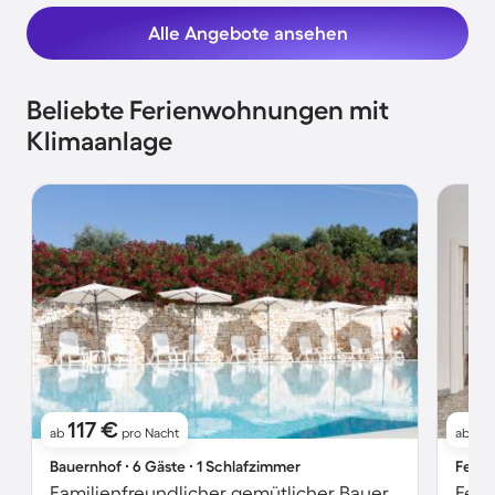
Alle Angebote ansehen
Beliebte Ferienwohnungen mit
Klimaanlage
117 €
5
ab
pro Nacht
ab
Bauernhof ∙ 6 Gäste ∙ 1 Schlafzimmer
Ferie
Familienfreundlicher gemütlicher Bauernhof mit Whirlpool, Pool und Terrasse