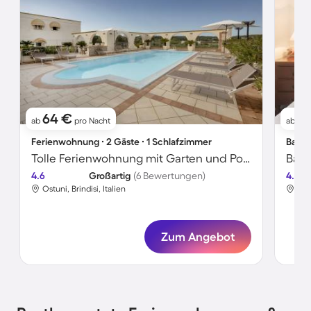
64 €
8
ab
pro Nacht
ab
Ferienwohnung ∙ 2 Gäste ∙ 1 Schlafzimmer
Bauer
Tolle Ferienwohnung mit Garten und Pool
4.6
Großartig
(6 Bewertungen)
4.8
Ostuni, Brindisi, Italien
Ostu
Zum Angebot