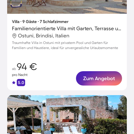
Villa ∙ 9 Gäste ∙ 7 Schlafzimmer
Familienorientierte Villa mit Garten, Terrasse und privatem Pool | Naturblick | Hunde erlaubt
Ostuni, Brindisi, Italien
Traumhafte Villa in Ostuni mit privatem Pool und Garten für
Familien und Haustiere, ideal für unvergessliche Urlaubsmomente
94 €
ab
pro Nacht
Zum Angebot
5.0