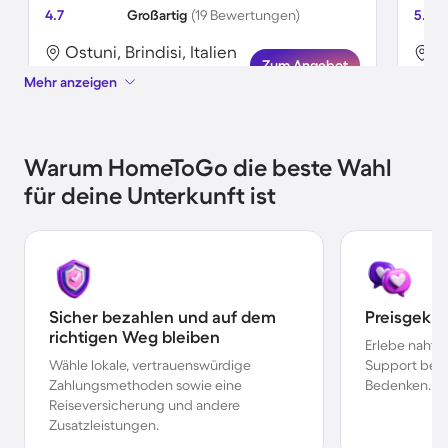
4.7
Großartig
(19 Bewertungen)
5.0
Ostuni, Brindisi, Italien
Os
Zum Angebot
Mehr anzeigen
Warum HomeToGo die beste Wahl
für deine Unterkunft ist
Sicher bezahlen und auf dem
Preisgekr
richtigen Weg bleiben
Erlebe nahtl
Wähle lokale, vertrauenswürdige
Support bei 
Zahlungsmethoden sowie eine
Bedenken.
Reiseversicherung und andere
Zusatzleistungen.