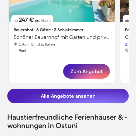
247 €
5
ab
pro Nacht
ab
Bauernhof ∙ 5 Gäste ∙ 3 Schlafzimmer
Ferie
Schöner Bauernhof mit Garten und privatem Pool
Ostuni, Brindisi, Italien
4.0
Ostu
Pool
Poo
Zum Angebot
Alle Angebote ansehen
Haustierfreundliche Ferienhäuser & -
wohnungen in Ostuni