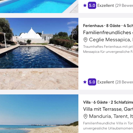
5.0
Exzellent
(29 Bewe
Ferienhaus ∙ 8 Gäste ∙ 4 S
Ceglie Messapica, Br
Traumhaftes Ferienhaus mit pr
Messapica für unvergessliche F
5.0
Exzellent
(28 Bewe
Villa ∙ 6 Gäste ∙ 2 Schlafzi
Villa mit Terrasse, Gar
Manduria, Tarent, It
Familienfreundliche Villa in T
unvergessliche Urlaubsmomente