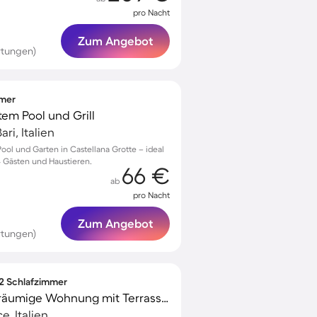
pro Nacht
Zum Angebot
rtungen)
mmer
atem Pool und Grill
ri, Italien
ool und Garten in Castellana Grotte – ideal
4 Gästen und Haustieren.
66 €
ab
pro Nacht
Zum Angebot
rtungen)
 2 Schlafzimmer
Kinderfreundliche geräumige Wohnung mit Terrasse | Nah am Strand | Hunde erlaubt
e, Italien