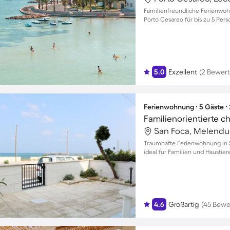
Familienfreundliche Ferienwo
Porto Cesareo für bis zu 5 Pe
5.0
Exzellent
(2 Bewer
Ferienwohnung ∙ 5 Gäste ∙
San Foca, Melendug
Traumhafte Ferienwohnung in S
ideal für Familien und Haustier
4.6
Großartig
(45 Bewe