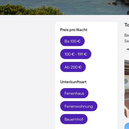
T
Preis pro Nacht
Ba
Sa
Bis 100 €
100 € - 199 €
Ab 200 €
Unterkunftsart
Ferienhaus
Ferienwohnung
Bauernhof