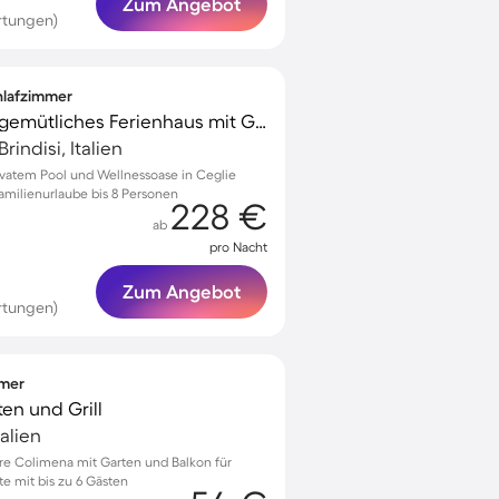
Zum Angebot
rtungen)
chlafzimmer
Familienfreundliches gemütliches Ferienhaus mit Garten, Grill und privatem Pool
indisi, Italien
ivatem Pool und Wellnessoase in Ceglie
amilienurlaube bis 8 Personen
228 €
ab
pro Nacht
Zum Angebot
rtungen)
mmer
ten und Grill
alien
orre Colimena mit Garten und Balkon für
 mit bis zu 6 Gästen