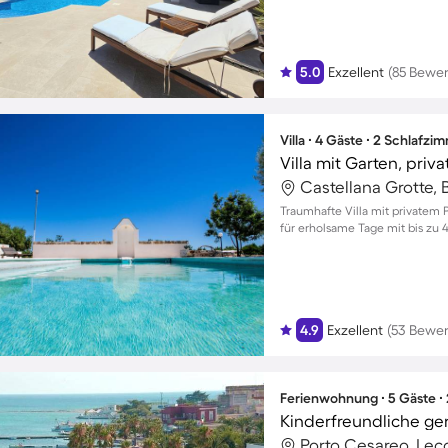
5.0
Exzellent
(85 Bewe
Villa ∙ 4 Gäste ∙ 2 Schlafzi
Villa mit Garten, priv
Castellana Grotte, Ba
Traumhafte Villa mit privatem P
für erholsame Tage mit bis zu 
4.9
Exzellent
(53 Bewe
Ferienwohnung ∙ 5 Gäste ∙
Porto Cesareo, Lecc