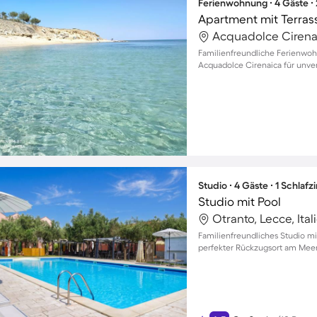
Ferienwohnung ∙ 4 Gäste ∙
Apartment mit Terrass
Acquadolce Cirenai
Familienfreundliche Ferienwoh
Acquadolce Cirenaica für unv
Studio ∙ 4 Gäste ∙ 1 Schlaf
Studio mit Pool
Otranto, Lecce, Ital
Familienfreundliches Studio mit
perfekter Rückzugsort am Meer