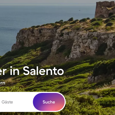
 in Salento
ern
Gäste
Suche