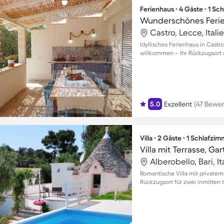
Ferienhaus ∙ 4 Gäste ∙ 1 Sc
Castro, Lecce, Itali
Idyllisches Ferienhaus in Castro
willkommen – Ihr Rückzugsort a
5.0
Exzellent
(47 Bewe
Villa ∙ 2 Gäste ∙ 1 Schlafzi
Alberobello, Bari, It
Romantische Villa mit privatem
Rückzugsort für zwei inmitten 