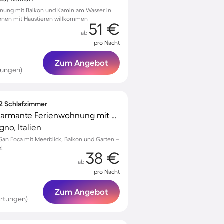
hnung mit Balkon und Kamin am Wasser in
rsonen mit Haustieren willkommen
51 €
ab
pro Nacht
Zum Angebot
tungen)
 2 Schlafzimmer
Familienorientierte charmante Ferienwohnung mit Garten und Terrasse | Panoramablick | Neben dem Strand | Haustiere sind willkommen
no, Italien
an Foca mit Meerblick, Balkon und Garten –
e!
38 €
ab
pro Nacht
Zum Angebot
rtungen)