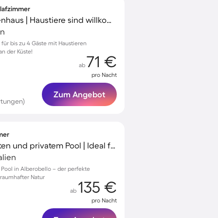
hlafzimmer
Wunderschönes Ferienhaus | Haustiere sind willkommen
en
 für bis zu 4 Gäste mit Haustieren
n der Küste!
71 €
ab
pro Nacht
Zum Angebot
rtungen)
mmer
Villa mit Terrasse, Garten und privatem Pool | Ideal für Homeoffice
alien
 Pool in Alberobello – der perfekte
traumhafter Natur
135 €
ab
pro Nacht