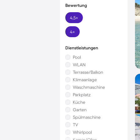
Bewertung
4,5+
4+
Dienstleistungen
Pool
WLAN
Terrasse/Balkon
Klimaanlage
Waschmaschine
Parkplatz
Küche
Garten
Spülmaschine
TV
Whirlpool
Kamin/Ofen