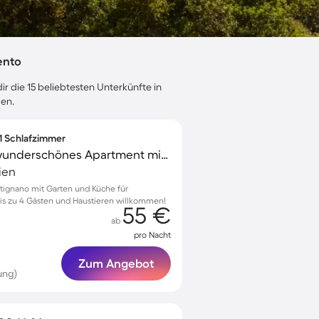
ento
r die 15 beliebtesten Unterkünfte in
gen.
 1 Schlafzimmer
Familienorientiertes wunderschönes Apartment mit Garten, Terrasse und schnellem Internet | Gartenblick | Hunde erlaubt
lien
utignano mit Garten und Küche für
is zu 4 Gästen und Haustieren willkommen!
55 €
ab
pro Nacht
Zum Angebot
ung)