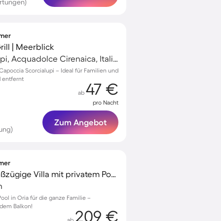
rtungen)
mmer
rill | Meerblick
Capoccia Scorcialupi, Acquadolce Cirenaica, Italien
 Capoccia Scorcialupi – Ideal für Familien und
 entfernt
47 €
ab
pro Nacht
Zum Angebot
ung)
mmer
Kinderfreundliche großzügige Villa mit privatem Pool, Terrasse und Garten | Naturblick
n
ool in Oria für die ganze Familie –
 dem Balkon!
209 €
ab