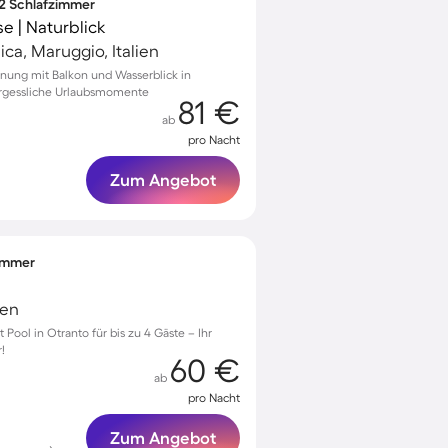
 2 Schlafzimmer
e | Naturblick
ca, Maruggio, Italien
nung mit Balkon und Wasserblick in
ergessliche Urlaubsmomente
81 €
ab
pro Nacht
Zum Angebot
zimmer
ien
 Pool in Otranto für bis zu 4 Gäste – Ihr
!
60 €
ab
pro Nacht
Zum Angebot