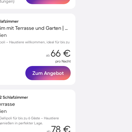
tungen)
hlafzimmer
Gemütliches Mobilheim mit Terrasse und Garten | Haustiere sind willkommen
lien
oli – Haustiere willkommen, ideal für bis zu
66 €
ab
pro Nacht
Zum Angebot
 2 Schlafzimmer
errasse
lien
lipoli für bis zu 6 Gäste – Haustiere
enießen in perfekter Lage.
78 €
ab