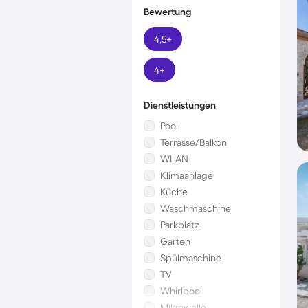
Bewertung
4,5+
4+
Dienstleistungen
Pool
Terrasse/Balkon
WLAN
Klimaanlage
Küche
Waschmaschine
Parkplatz
Garten
Spülmaschine
TV
Whirlpool
Mikrowelle