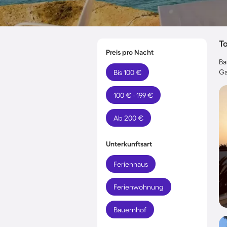
T
Preis pro Nacht
Ba
Ga
Bis 100 €
100 € - 199 €
Ab 200 €
Unterkunftsart
Ferienhaus
Ferienwohnung
Bauernhof