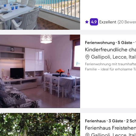
4.9
Exzellent
(20 Bewe
Ferienwohnung ∙ 5 Gäste ∙
Gallipoli, Lecce, Ita
Ferienwohnung mit traumhaftem
Familie – ideal für erholsame 
Ferienhaus ∙ 3 Gäste ∙ 2 S
Ferienhaus Freistehen
Gallipoli, Lecce, Ita