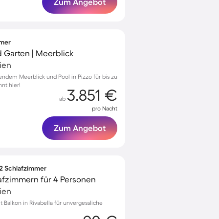
Zum Angebot
mmer
nd Garten | Meerblick
lien
endem Meerblick und Pool in Pizzo für bis zu
nt hier!
3.851 €
ab
pro Nacht
Zum Angebot
 2 Schlafzimmer
afzimmern für 4 Personen
lien
Balkon in Rivabella für unvergessliche