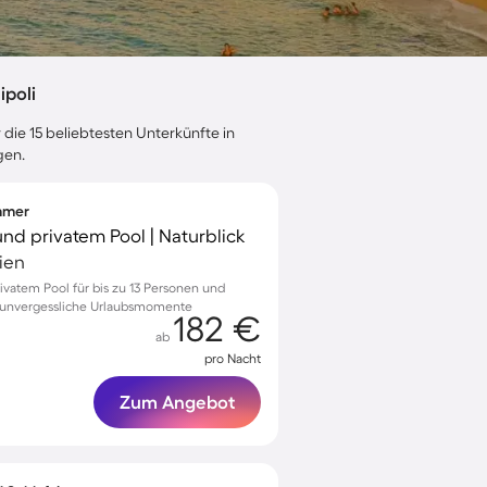
ipoli
 die 15 beliebtesten Unterkünfte in
gen.
immer
 und privatem Pool | Naturblick
lien
rivatem Pool für bis zu 13 Personen und
 unvergessliche Urlaubsmomente
182 €
ab
pro Nacht
Zum Angebot