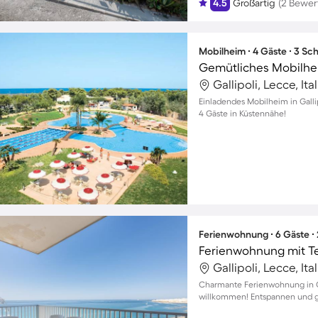
4.5
Großartig
(2 Bewer
Mobilheim ∙ 4 Gäste ∙ 3 Sc
Gallipoli, Lecce, Ita
Einladendes Mobilheim in Gallip
4 Gäste in Küstennähe!
Ferienwohnung ∙ 6 Gäste ∙
Ferienwohnung mit T
Gallipoli, Lecce, Ita
Charmante Ferienwohnung in Gal
willkommen! Entspannen und g