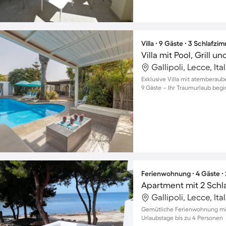
Villa ∙ 9 Gäste ∙ 3 Schlafzi
Villa mit Pool, Grill u
Gallipoli, Lecce, Ita
Exklusive Villa mit atemberaub
9 Gäste – Ihr Traumurlaub begin
Ferienwohnung ∙ 4 Gäste ∙
Apartment mit 2 Schl
Gallipoli, Lecce, Ita
Gemütliche Ferienwohnung mit 
Urlaubstage bis zu 4 Personen