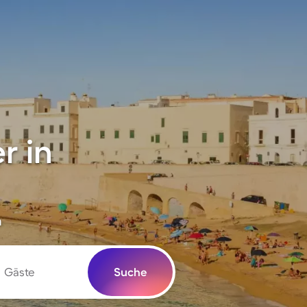
r in
n
Gäste
Suche