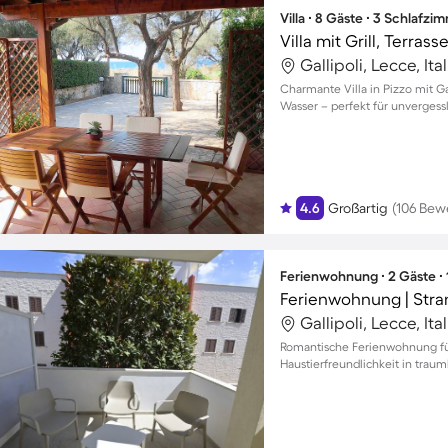
Villa ∙ 8 Gäste ∙ 3 Schlafzi
Villa mit Grill, Terras
Gallipoli, Lecce, Ita
Charmante Villa in Pizzo mit G
Wasser – perfekt für unvergess
4.6
Großartig
(106 Bew
Ferienwohnung ∙ 2 Gäste ∙
Gallipoli, Lecce, Ita
Romantische Ferienwohnung für
Haustierfreundlichkeit in trau