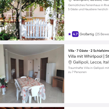
Gemütliches Ferienhaus in Riva
5 Gäste und Haustiere herzlic
4.7
Großartig
(25 Bewe
Villa ∙ 7 Gäste ∙ 2 Schlafzi
Villa mit Whirlpool | S
Gallipoli, Lecce, Ita
Traumhafte Villa in Gallipoli m
zu 7 Personen