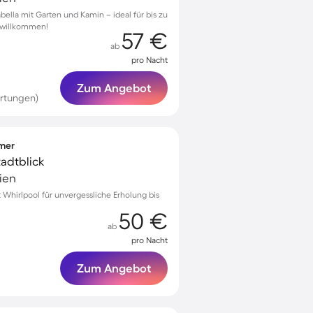
bella mit Garten und Kamin – ideal für bis zu
h willkommen!
57 €
ab
pro Nacht
Zum Angebot
rtungen)
mmer
tadtblick
lien
it Whirlpool für unvergessliche Erholung bis
50 €
ab
pro Nacht
Zum Angebot