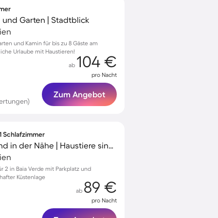
mmer
se und Garten | Stadtblick
lien
arten und Kamin für bis zu 8 Gäste am
liche Urlaube mit Haustieren!
104 €
ab
pro Nacht
Zum Angebot
ertungen)
 1 Schlafzimmer
Ferienwohnung | Strand in der Nähe | Haustiere sind willkommen
lien
 2 in Baia Verde mit Parkplatz und
mhafter Küstenlage
89 €
ab
pro Nacht