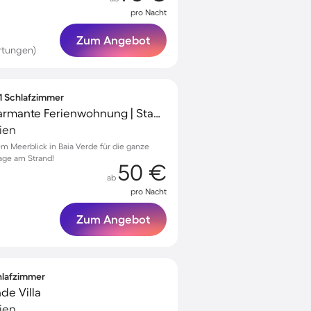
pro Nacht
Zum Angebot
rtungen)
 1 Schlafzimmer
Kinderfreundliche charmante Ferienwohnung | Stadtblick | Nah am Strand
lien
 Meerblick in Baia Verde für die ganze
Tage am Strand!
50 €
ab
pro Nacht
Zum Angebot
chlafzimmer
de Villa
lien