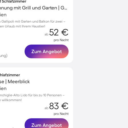
 1 Schlafzimmer
Charmante Ferienwohnung mit Grill und Garten | Gartenblick | Haustiere sind willkommen
lien
allipoli mit Garten und Balkon für zwei –
hen Urlaub mit Ihrem Haustier!
52 €
ab
pro Nacht
Zum Angebot
ung)
Schlafzimmer
se | Meerblick
lien
chiglie-Alto Lido für bis zu 10 Personen –
re willkommen!
83 €
ab
pro Nacht
Zum Angebot