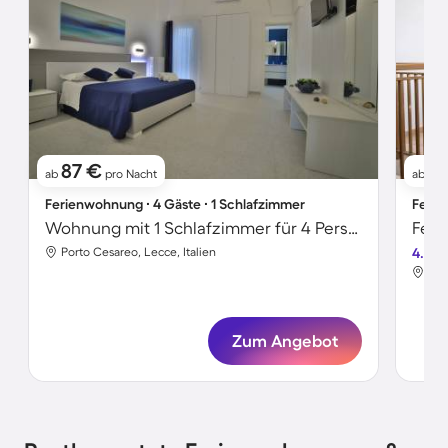
87 €
6
ab
pro Nacht
ab
Ferienwohnung ∙ 4 Gäste ∙ 1 Schlafzimmer
Ferie
Wohnung mit 1 Schlafzimmer für 4 Personen
Porto Cesareo, Lecce, Italien
4.0
Por
Zum Angebot