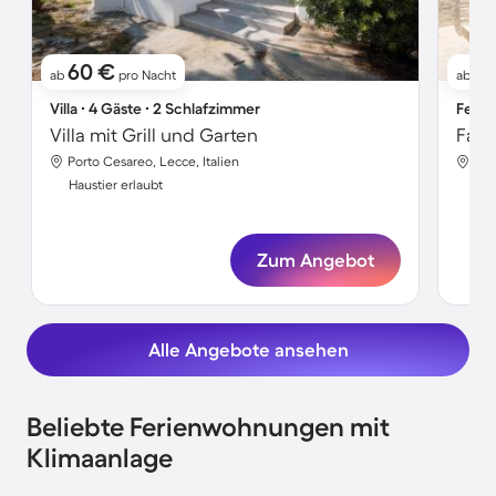
60 €
9
ab
pro Nacht
ab
Villa ∙ 4 Gäste ∙ 2 Schlafzimmer
Ferie
Villa mit Grill und Garten
Porto Cesareo, Lecce, Italien
Por
Haustier erlaubt
Hau
Zum Angebot
Alle Angebote ansehen
Beliebte Ferienwohnungen mit
Klimaanlage