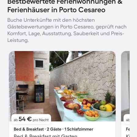
Bestbewertete Ferienwohnungen &
Ferienhäuser in Porto Cesareo
Buche Unterkünfte mit den höchsten
Gästebewertungen in Porto Cesareo, geprüft nach
Komfort, Lage, Ausstattung, Sauberkeit und Preis-
Leistung.
54 €
6
ab
pro Nacht
ab
Bed & Breakfast ∙ 2 Gäste ∙ 1 Schlafzimmer
Ferie
Bed & Breakfast mit Garten