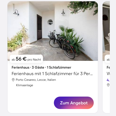
56 €
7
ab
pro Nacht
ab
Ferienhaus ∙ 3 Gäste ∙ 1 Schlafzimmer
Ferie
Ferienhaus mit 1 Schlafzimmer für 3 Personen
Porto Cesareo, Lecce, Italien
4.0
Por
Klimaanlage
Kli
Zum Angebot