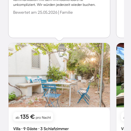
unkompliziert. Wir würden jederzeit wieder buchen.
Bewertet am 25.05.2026 | Familie
135 €
1
ab
pro Nacht
ab
Villa ∙ 9 Gäste ∙ 3 Schlafzimmer
Villa