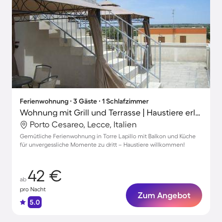
Ferienwohnung ∙ 3 Gäste ∙ 1 Schlafzimmer
Wohnung mit Grill und Terrasse | Haustiere erlaubt
Porto Cesareo, Lecce, Italien
Gemütliche Ferienwohnung in Torre Lapillo mit Balkon und Küche
für unvergessliche Momente zu dritt – Haustiere willkommen!
42 €
ab
pro Nacht
Zum Angebot
5.0