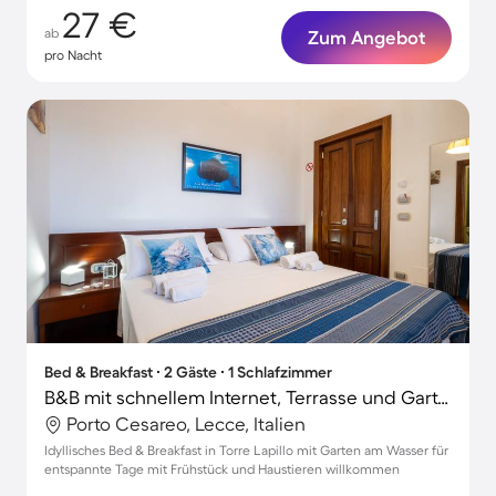
27 €
ab
Zum Angebot
pro Nacht
Bed & Breakfast ∙ 2 Gäste ∙ 1 Schlafzimmer
B&B mit schnellem Internet, Terrasse und Garten | Gartenblick | Perfekt für die Arbeit von Zuhause
Porto Cesareo, Lecce, Italien
Idyllisches Bed & Breakfast in Torre Lapillo mit Garten am Wasser für
entspannte Tage mit Frühstück und Haustieren willkommen