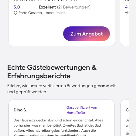
5.0
Exzellent
(21 Bewertungen)
4.5
Porto Cesareo, Lecce, Italien
Por
Zum Angebot
Echte Gästebewertungen &
Erfahrungsberichte
Erfahre, wie unsere verifizierten Bewertungen gesammelt
und geprüft werden.
Gast verifiziert von
Dino S.
Chris
HomeToGo
Das Haus ist zweckmäßig und schön eingerichtet. Alles
Sehr s
vorhanden was man benötigt. Zweites Bad ist das Bad
was ma
außen. Alles hat reibungslos funktioniert. Auch die
Bewer
Kommunikation mit dem Immobilienbüro ist