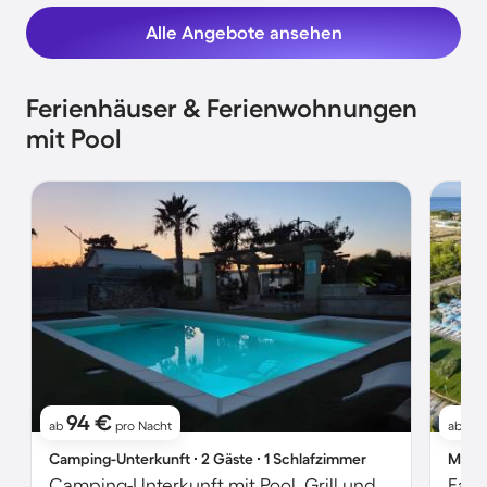
Alle Angebote ansehen
Ferienhäuser & Ferienwohnungen
mit Pool
94 €
8
ab
pro Nacht
ab
Camping-Unterkunft ∙ 2 Gäste ∙ 1 Schlafzimmer
Mobil
Camping-Unterkunft mit Pool, Grill und Garten | Gartenblick