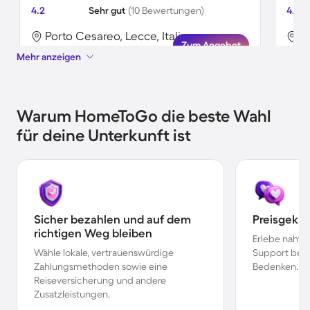
4.2
Sehr gut
(10 Bewertungen)
4.9
Porto Cesareo, Lecce, Italien
P
Zum Angebot
Mehr anzeigen
Warum HomeToGo die beste Wahl
für deine Unterkunft ist
Sicher bezahlen und auf dem
Preisgekr
richtigen Weg bleiben
Erlebe nahtl
Wähle lokale, vertrauenswürdige
Support bei 
Zahlungsmethoden sowie eine
Bedenken.
Reiseversicherung und andere
Zusatzleistungen.