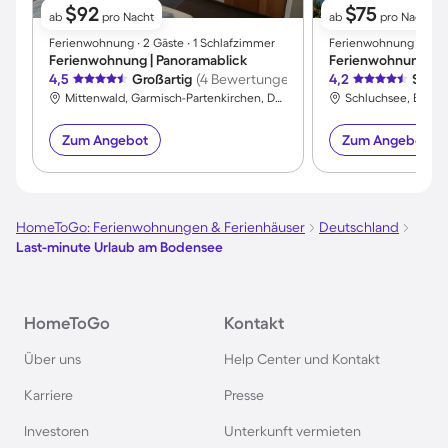
$92
$75
ab
pro Nacht
ab
pro Nacht
Ferienwohnung ∙ 2 Gäste ∙ 1 Schlafzimmer
Ferienwohnung ∙ 3 Gäs
Ferienwohnung | Panoramablick
4,5
Großartig
(4 Bewertungen)
4,2
Sehr 
Mittenwald, Garmisch-Partenkirchen, Deutschland
Zum Angebot
Zum Angebot
HomeToGo: Ferienwohnungen & Ferienhäuser
Deutschland
Last-minute Urlaub am Bodensee
HomeToGo
Kontakt
Über uns
Help Center und Kontakt
Karriere
Presse
Investoren
Unterkunft vermieten