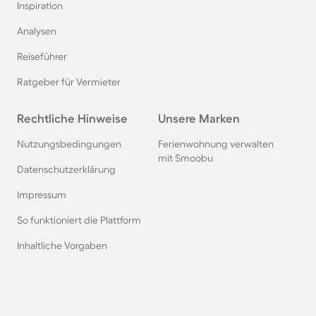
Inspiration
Pensionen auf Sardinien
Analysen
Reiseführer
Pensionen im Bayerischen Wald
Ratgeber für Vermieter
Pensionen an der Polnischen Ostsee
Rechtliche Hinweise
Unsere Marken
Pensionen in Deutschland
Nutzungsbedingungen
Ferienwohnung verwalten
mit Smoobu
Datenschutzerklärung
Pensionen in Süddeutschland
Impressum
So funktioniert die Plattform
Pensionen in Berchtesgaden
Inhaltliche Vorgaben
Pensionen im Spreewald
Pensionen in der Toskana