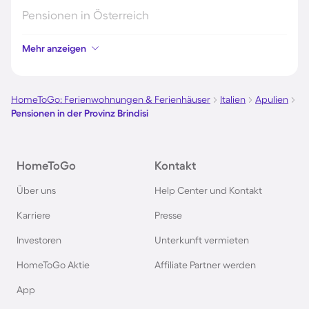
Pensionen in Österreich
Mehr anzeigen
Pensionen in Hamburg
Pensionen in Berlin
HomeToGo: Ferienwohnungen & Ferienhäuser
Italien
Apulien
Pensionen in der Provinz Brindisi
Pensionen im Schwarzwald
HomeToGo
Kontakt
Pensionen in Oberstdorf
Über uns
Help Center und Kontakt
Pensionen in Schweden
Karriere
Presse
Investoren
Unterkunft vermieten
Pensionen in Italien
HomeToGo Aktie
Affiliate Partner werden
Pensionen in Holland
App