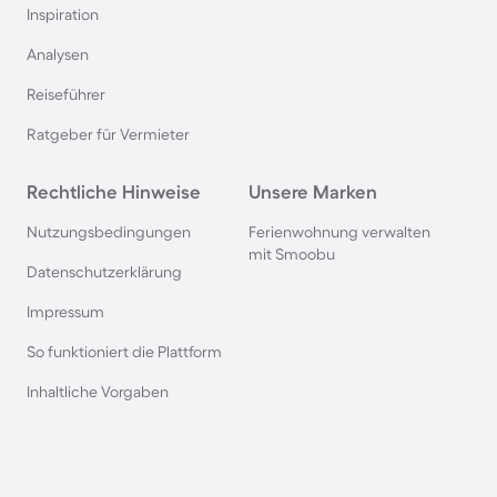
Inspiration
Pensionen auf Sardinien
Analysen
Reiseführer
Pensionen im Bayerischen Wald
Ratgeber für Vermieter
Pensionen an der Polnischen Ostsee
Rechtliche Hinweise
Unsere Marken
Pensionen in Deutschland
Nutzungsbedingungen
Ferienwohnung verwalten
mit Smoobu
Datenschutzerklärung
Pensionen in Süddeutschland
Impressum
So funktioniert die Plattform
Pensionen in Berchtesgaden
Inhaltliche Vorgaben
Pensionen im Spreewald
Pensionen in der Toskana