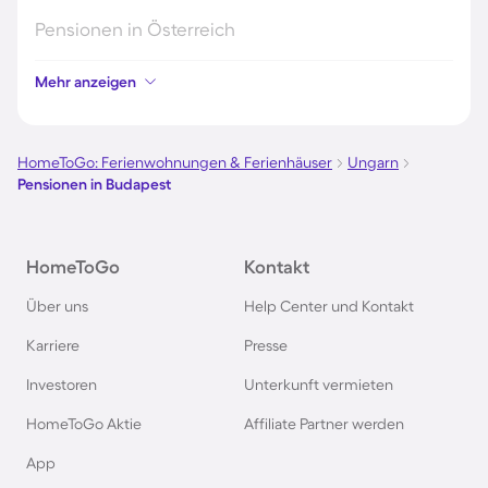
Pensionen in Österreich
Mehr anzeigen
Pensionen in Hamburg
Pensionen in Berlin
HomeToGo: Ferienwohnungen & Ferienhäuser
Ungarn
Pensionen in Budapest
Pensionen im Schwarzwald
HomeToGo
Kontakt
Pensionen in Oberstdorf
Über uns
Help Center und Kontakt
Pensionen in Schweden
Karriere
Presse
Investoren
Unterkunft vermieten
Pensionen in Italien
HomeToGo Aktie
Affiliate Partner werden
Pensionen in Holland
App