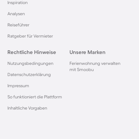
Inspiration
Pensionen auf Sardinien
Analysen
Reiseführer
Pensionen im Bayerischen Wald
Ratgeber für Vermieter
Pensionen an der Polnischen Ostsee
Rechtliche Hinweise
Unsere Marken
Pensionen in Deutschland
Nutzungsbedingungen
Ferienwohnung verwalten
mit Smoobu
Datenschutzerklärung
Pensionen in Süddeutschland
Impressum
So funktioniert die Plattform
Pensionen in Berchtesgaden
Inhaltliche Vorgaben
Pensionen im Spreewald
Pensionen in der Toskana