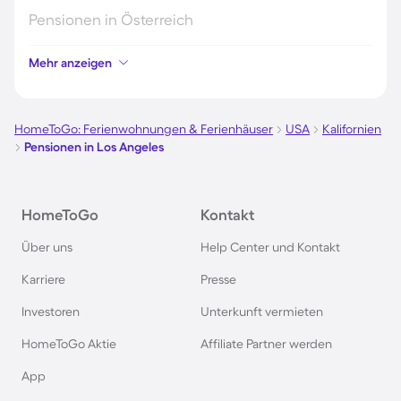
Pensionen in Österreich
Mehr anzeigen
Pensionen in Hamburg
Pensionen in Berlin
HomeToGo: Ferienwohnungen & Ferienhäuser
USA
Kalifornien
Pensionen in Los Angeles
Pensionen im Schwarzwald
HomeToGo
Kontakt
Pensionen in Oberstdorf
Über uns
Help Center und Kontakt
Pensionen in Schweden
Karriere
Presse
Investoren
Unterkunft vermieten
Pensionen in Italien
HomeToGo Aktie
Affiliate Partner werden
Pensionen in Holland
App