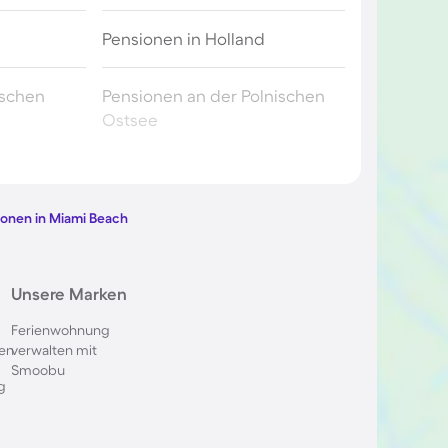
Pensionen in Holland
ischen
Pensionen an der Polnischen
Ostsee
utschland
Pensionen in Berchtesgaden
ionen in Miami Beach
skana
Pensionen in Spanien
Pensionen in Frankreich
Unsere Marken
Ferienwohnung
nkreich
Pensionen auf Teneriffa
en
verwalten mit
Smoobu
g
chweiz
Pensionen in Potsdam