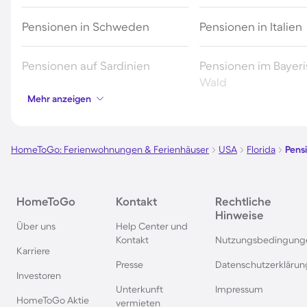
Pensionen in Schweden
Pensionen in Italien
Pensionen auf Sardinien
Pensionen im Bayer
Wald
Mehr anzeigen
Pensionen in Deutschland
Pensionen in Südde
HomeToGo: Ferienwohnungen & Ferienhäuser
USA
Florida
Pens
Pensionen im Spreewald
Pensionen in der To
Pensionen in Bayern
Pensionen in Wien
HomeToGo
Kontakt
Rechtliche
Hinweise
Über uns
Help Center und
Pensionen in der Eifel
Pensionen in Südfra
Kontakt
Nutzungsbedingung
Karriere
Presse
Datenschutzerklärun
Investoren
Pensionen im Sauerland
Pensionen in der S
Unterkunft
Impressum
HomeToGo Aktie
vermieten