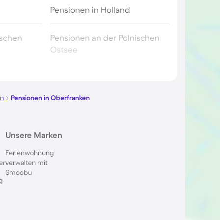
Pensionen in Holland
ischen
Pensionen an der Polnischen
Ostsee
utschland
Pensionen in Berchtesgaden
rn
Pensionen in Oberfranken
skana
Pensionen in Spanien
Pensionen in Frankreich
Unsere Marken
Ferienwohnung
nkreich
Pensionen auf Teneriffa
en
verwalten mit
Smoobu
g
chweiz
Pensionen in Potsdam
etagne
Pensionen auf Sizilien