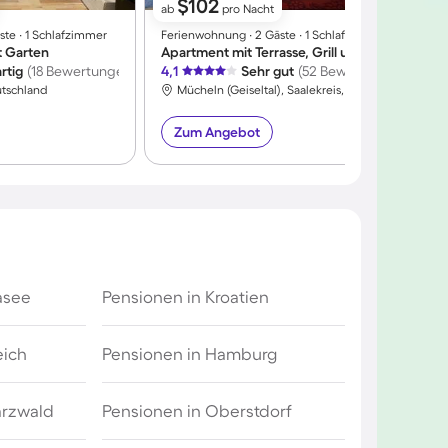
$102
ab
pro Nacht
te ∙ 1 Schlafzimmer
Ferienwohnung ∙ 2 Gäste ∙ 1 Schlafzimmer
F
 Garten
Apartment mit Terrasse, Grill und Garten
rtig
(18 Bewertungen)
4,1
Sehr gut
(52 Bewertungen)
5
utschland
Mücheln (Geiseltal), Saalekreis, Deutschland
Zum Angebot
asee
Pensionen in Kroatien
eich
Pensionen in Hamburg
arzwald
Pensionen in Oberstdorf