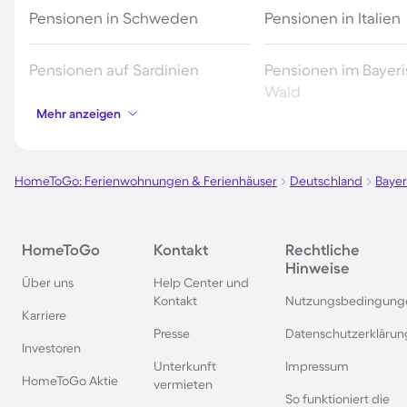
Pensionen in Schweden
Pensionen in Italien
Pensionen auf Sardinien
Pensionen im Bayer
Wald
Mehr anzeigen
Pensionen in Deutschland
Pensionen in Südde
HomeToGo: Ferienwohnungen & Ferienhäuser
Deutschland
Baye
Pensionen im Spreewald
Pensionen in der To
Pensionen in Bayern
Pensionen in Wien
HomeToGo
Kontakt
Rechtliche
Hinweise
Über uns
Help Center und
Pensionen in der Eifel
Pensionen in Südfra
Kontakt
Nutzungsbedingung
Karriere
Presse
Datenschutzerklärun
Investoren
Pensionen im Sauerland
Pensionen in der S
Unterkunft
Impressum
HomeToGo Aktie
vermieten
So funktioniert die
Pensionen im Salzburger Land
Pensionen in der Br