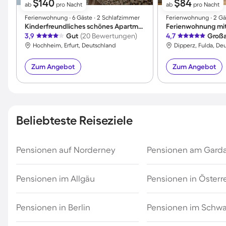
$140
$84
ab
pro Nacht
ab
pro Nacht
Ferienwohnung ∙ 6 Gäste ∙ 2 Schlafzimmer
Ferienwohnung ∙ 2 Gäs
Kinderfreundliches schönes Apartment mit Garten und Grill
Ferienwohnung mit
3,9
Gut
(20 Bewertungen)
4,7
Großa
Hochheim, Erfurt, Deutschland
Dipperz, Fulda, De
Zum Angebot
Zum Angebot
Beliebteste Reiseziele
Pensionen auf Norderney
Pensionen am Gard
Pensionen im Allgäu
Pensionen in Österr
Pensionen in Berlin
Pensionen im Schw