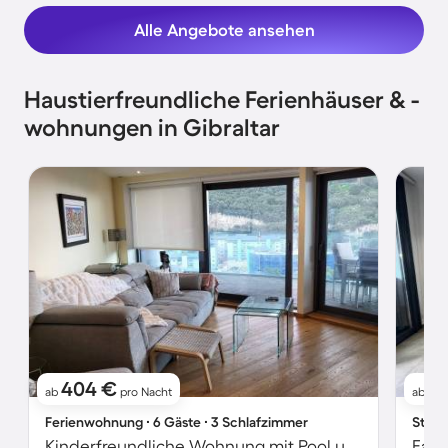
Alle Angebote ansehen
Haustierfreundliche Ferienhäuser & -
wohnungen in Gibraltar
404 €
7
ab
pro Nacht
ab
Ferienwohnung ∙ 6 Gäste ∙ 3 Schlafzimmer
Studi
Kinderfreundliche Wohnung mit Pool und Sauna | Stadtblick | Haustiere erlaubt