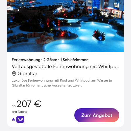
Ferienwohnung ∙ 2 Gäste ∙ 1 Schlafzimmer
Voll ausgestattete Ferienwohnung mit Whirlpool, beheiztem Pool und Terrasse | Stadtblick
Gibraltar
Luxuriöse Ferienwohnung mit Pool und Whirlpool am Wasser in
Gibraltar für romantische Auszeiten zu zweit
207 €
ab
pro Nacht
Zum Angebot
4.9