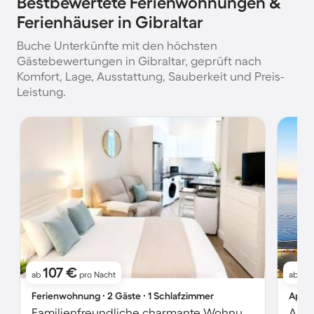
Bestbewertete Ferienwohnungen &
Ferienhäuser in Gibraltar
Buche Unterkünfte mit den höchsten
Gästebewertungen in Gibraltar, geprüft nach
Komfort, Lage, Ausstattung, Sauberkeit und Preis-
Leistung.
107 €
11
ab
pro Nacht
ab
Ferienwohnung ∙ 2 Gäste ∙ 1 Schlafzimmer
Apart
Familienfreundliche charmante Wohnung
Apar