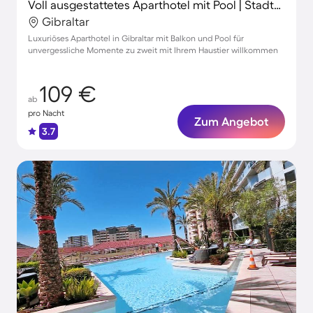
Voll ausgestattetes Aparthotel mit Pool | Stadtblick | Neben dem Strand | Perfekt für die Arbeit von Zuhause | Haustierfreundlich
Gibraltar
Luxuriöses Aparthotel in Gibraltar mit Balkon und Pool für
unvergessliche Momente zu zweit mit Ihrem Haustier willkommen
109 €
ab
pro Nacht
Zum Angebot
3.7