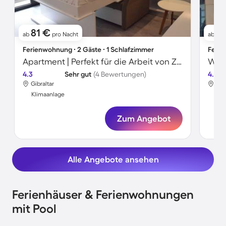
81 €
1
ab
pro Nacht
ab
Ferienwohnung ∙ 2 Gäste ∙ 1 Schlafzimmer
Ferie
Apartment | Perfekt für die Arbeit von Zuhause
Wohn
4.3
Sehr gut
(4 Bewertungen)
4.6
Gibraltar
Gib
Klimaanlage
Kli
Zum Angebot
Alle Angebote ansehen
Ferienhäuser & Ferienwohnungen
mit Pool