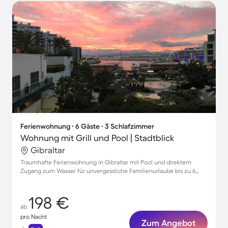
Ferienwohnung ∙ 6 Gäste ∙ 3 Schlafzimmer
Wohnung mit Grill und Pool | Stadtblick
Gibraltar
Traumhafte Ferienwohnung in Gibraltar mit Pool und direktem
Zugang zum Wasser für unvergessliche Familienurlaube bis zu 6
Personen
198 €
ab
pro Nacht
Zum Angebot