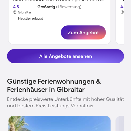
4.5
Großartig
(1 Bewertung)
4.7
Gibraltar
Gib
Haustier erlaubt
Hau
Zum Angebot
Alle Angebote ansehen
Günstige Ferienwohnungen &
Ferienhäuser in Gibraltar
Entdecke preiswerte Unterkünfte mit hoher Qualität
und bestem Preis-Leistungs-Verhältnis.