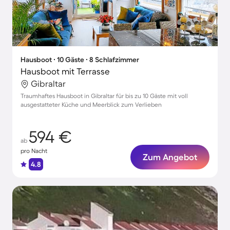
Hausboot ∙ 10 Gäste ∙ 8 Schlafzimmer
Hausboot mit Terrasse
Gibraltar
Traumhaftes Hausboot in Gibraltar für bis zu 10 Gäste mit voll
ausgestatteter Küche und Meerblick zum Verlieben
594 €
ab
pro Nacht
Zum Angebot
4.8