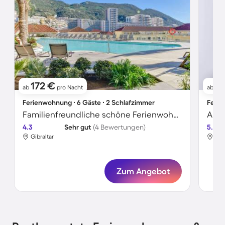
172 €
1
ab
pro Nacht
ab
Ferienwohnung ∙ 6 Gäste ∙ 2 Schlafzimmer
Ferie
Familienfreundliche schöne Ferienwohnung mit Pool | Perfekt für die Arbeit von Zuhause | Haustiere erlaubt
Apar
4.3
Sehr gut
(4 Bewertungen)
5.0
Gibraltar
Gib
Zum Angebot