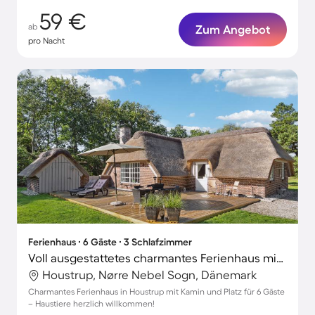
59 €
ab
Zum Angebot
pro Nacht
Ferienhaus ∙ 6 Gäste ∙ 3 Schlafzimmer
Voll ausgestattetes charmantes Ferienhaus mit Grill und Terrasse | Haustierfreundlich
Houstrup, Nørre Nebel Sogn, Dänemark
Charmantes Ferienhaus in Houstrup mit Kamin und Platz für 6 Gäste
– Haustiere herzlich willkommen!