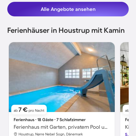
Alle Angebote ansehen
Ferienhäuser in Houstrup mit Kamin
7 €
1
ab
pro Nacht
ab
Ferienhaus ∙ 18 Gäste ∙ 7 Schlafzimmer
Ferie
Ferienhaus mit Garten, privatem Pool und Sauna
Houstrup, Nørre Nebel Sogn, Dänemark
5.0