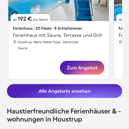
192 €
11
ab
pro Nacht
ab
Ferienhaus ∙ 20 Gäste ∙ 8 Schlafzimmer
Ferie
Ferienhaus mit Sauna, Terrasse und Grill
Houstrup, Nørre Nebel Sogn, Dänemark
Hou
Sauna
Sa
Zum Angebot
Alle Angebote ansehen
Haustierfreundliche Ferienhäuser & -
wohnungen in Houstrup