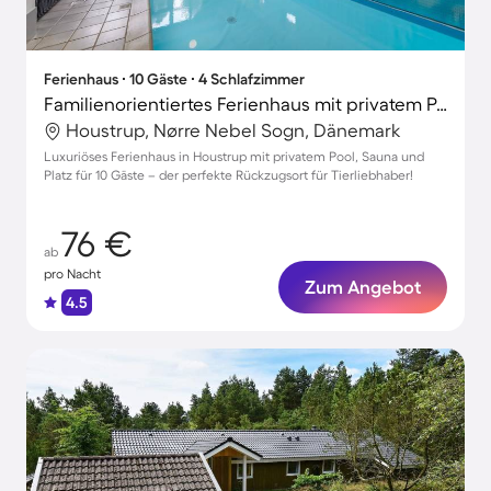
Ferienhaus ∙ 10 Gäste ∙ 4 Schlafzimmer
Familienorientiertes Ferienhaus mit privatem Pool, Whirlpool und Sauna | Haustiere sind willkommen
Houstrup, Nørre Nebel Sogn, Dänemark
Luxuriöses Ferienhaus in Houstrup mit privatem Pool, Sauna und
Platz für 10 Gäste – der perfekte Rückzugsort für Tierliebhaber!
76 €
ab
pro Nacht
Zum Angebot
4.5