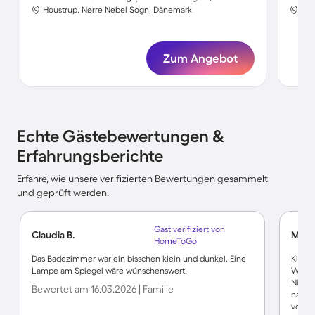
Houstrup, Nørre Nebel Sogn, Dänemark
Hou
Zum Angebot
Echte Gästebewertungen &
Erfahrungsberichte
Erfahre, wie unsere verifizierten Bewertungen gesammelt
und geprüft werden.
Gast verifiziert von
Claudia B.
Mike
HomeToGo
Das Badezimmer war ein bisschen klein und dunkel. Eine
Klasse
Lampe am Spiegel wäre wünschenswert.
Wermu
Niveau
Bewertet am 16.03.2026 | Familie
nach 
vom Ho