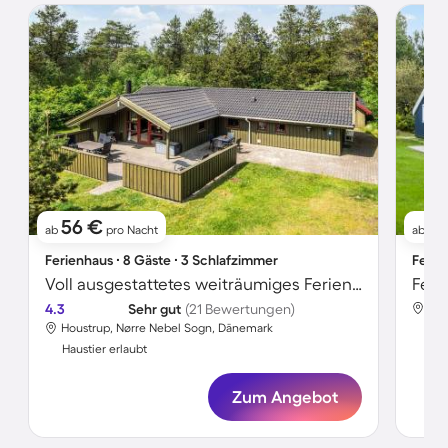
56 €
13
ab
pro Nacht
ab
Ferienhaus ∙ 8 Gäste ∙ 3 Schlafzimmer
Ferie
Voll ausgestattetes weiträumiges Ferienhaus mit Garten, Terrasse und Sauna | Haustiere sind willkommen
4.3
Sehr gut
(21 Bewertungen)
Hou
Houstrup, Nørre Nebel Sogn, Dänemark
Hau
Haustier erlaubt
Zum Angebot