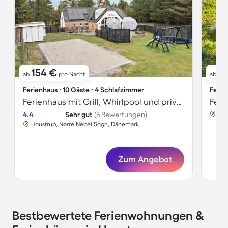
154 €
5
ab
pro Nacht
ab
Ferienhaus ∙ 10 Gäste ∙ 4 Schlafzimmer
Ferie
Ferienhaus mit Grill, Whirlpool und privatem Pool
4.4
Sehr gut
(5 Bewertungen)
Hou
Houstrup, Nørre Nebel Sogn, Dänemark
Zum Angebot
Bestbewertete Ferienwohnungen &