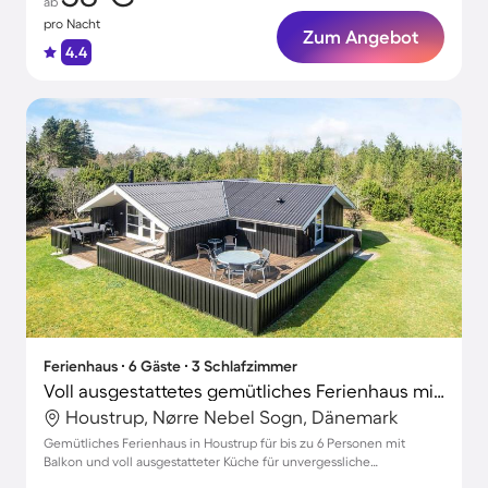
ab
pro Nacht
Zum Angebot
4.4
Ferienhaus ∙ 6 Gäste ∙ 3 Schlafzimmer
Voll ausgestattetes gemütliches Ferienhaus mit Grill, Terrasse und Garten
Houstrup, Nørre Nebel Sogn, Dänemark
Gemütliches Ferienhaus in Houstrup für bis zu 6 Personen mit
Balkon und voll ausgestatteter Küche für unvergessliche
Urlaubsmomente