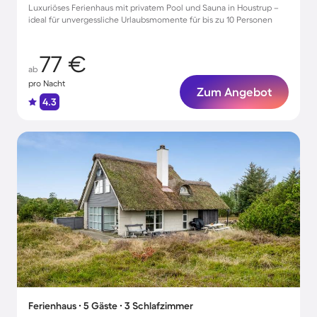
Luxuriöses Ferienhaus mit privatem Pool und Sauna in Houstrup –
ideal für unvergessliche Urlaubsmomente für bis zu 10 Personen
77 €
ab
pro Nacht
Zum Angebot
4.3
Ferienhaus ∙ 5 Gäste ∙ 3 Schlafzimmer