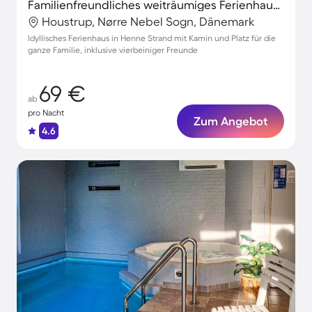
Familienfreundliches weiträumiges Ferienhaus mit Terrasse | Haustiere sind willkommen
Houstrup, Nørre Nebel Sogn, Dänemark
Idyllisches Ferienhaus in Henne Strand mit Kamin und Platz für die
ganze Familie, inklusive vierbeiniger Freunde
69 €
ab
pro Nacht
Zum Angebot
4.6