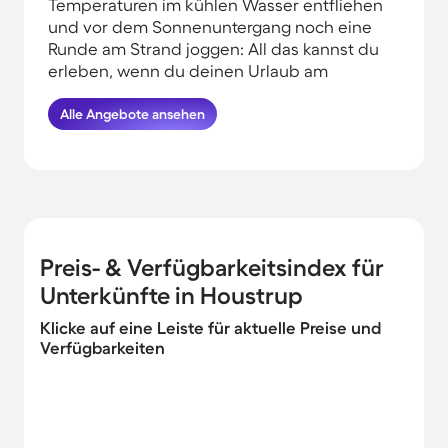
Temperaturen im kühlen Wasser entfliehen
und vor dem Sonnenuntergang noch eine
Runde am Strand joggen: All das kannst du
erleben, wenn du deinen Urlaub am
Wasser in Houstrup verbringst. HomeToGo
hat für euch die besten Angebote
Alle Angebote ansehen
herausgesucht. Finde und buche hier die
schönsten Ferienhäuser in der Nähe von
der Küste in Houstrup und komme
garantiert erholt und munter wieder
nachhause.
Preis- & Verfügbarkeitsindex für
Unterkünfte in Houstrup
Klicke auf eine Leiste für aktuelle Preise und
Verfügbarkeiten