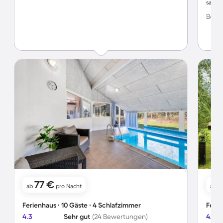
saube
Kabine
Bewer
77 €
ab
pro Nacht
ab
Ferienhaus ∙ 10 Gäste ∙ 4 Schlafzimmer
Ferie
4.3
Sehr gut
(24 Bewertungen)
4.5