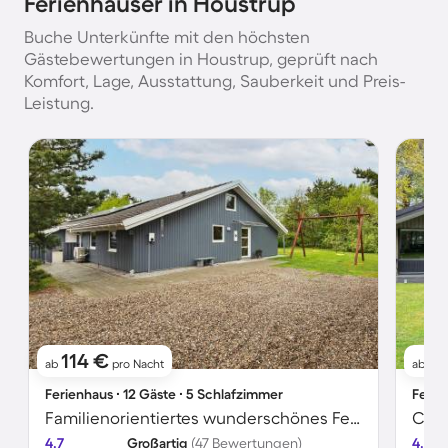
Ferienhäuser in Houstrup
Buche Unterkünfte mit den höchsten
Gästebewertungen in Houstrup, geprüft nach
Komfort, Lage, Ausstattung, Sauberkeit und Preis-
Leistung.
114 €
9
ab
pro Nacht
ab
Ferienhaus ∙ 12 Gäste ∙ 5 Schlafzimmer
Ferie
Familienorientiertes wunderschönes Ferienhaus mit Pool, Terrasse und Sauna
4.7
Großartig
(47 Bewertungen)
4.5