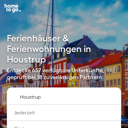
Ferienhäuser &
Ferienwohnungen in
Houstrup
Entdecke 657 verfügbare Unterkünfte,
geprüft bei 18 zuverlässigen Partnern
Jederzeit