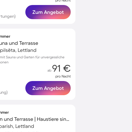
pro Nacht
Zum Angebot
rtungen)
zimmer
auna und Terrasse
ilsēta, Lettland
it Sauna und Garten für unvergessliche
sonen
91 €
ab
pro Nacht
Zum Angebot
ung)
immer
Chalet mit Grill, Garten und Terrasse | Haustiere sind willkommen
arish, Lettland