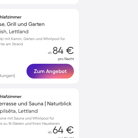
Schlafzimmer
e, Grill und Garten
ish, Lettland
iķi mit Kamin, Garten und Whirlpool für
nte am Strand
84 €
ab
pro Nacht
Zum Angebot
rtungen)
Schlafzimmer
Terrasse und Sauna | Naturblick
ilsēta, Lettland
done mit Sauna und Whirlpool für
s zu 16 Gästen und Ihren Haustieren
64 €
ab