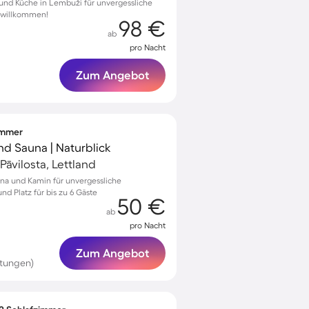
und Küche in Lembuži für unvergessliche
 willkommen!
98 €
ab
pro Nacht
Zum Angebot
zimmer
nd Sauna | Naturblick
Pāvilosta, Lettland
auna und Kamin für unvergessliche
 Platz für bis zu 6 Gäste
50 €
ab
pro Nacht
Zum Angebot
tungen)