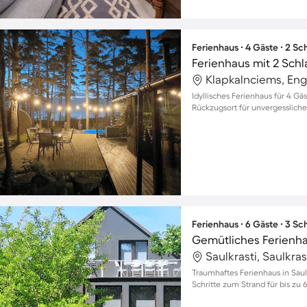
Ferienhaus ∙ 4 Gäste ∙ 2 S
Ferienhaus mit 2 Sch
Klapkalnciems, Eng
Idyllisches Ferienhaus für 4 Gä
Rückzugsort für unvergessliche
Ferienhaus ∙ 6 Gäste ∙ 3 S
Saulkrasti, Saulkras
Traumhaftes Ferienhaus in Saul
Schritte zum Strand für bis zu