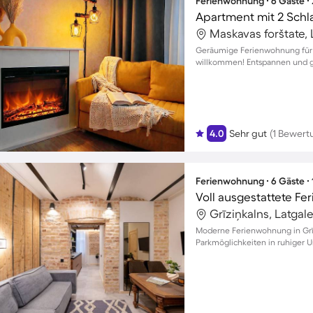
Ferienwohnung ∙ 6 Gäste ∙
Apartment mit 2 Schl
Maskavas forštate, 
Geräumige Ferienwohnung für 6
willkommen! Entspannen und 
4.0
Sehr gut
(1 Bewert
Ferienwohnung ∙ 6 Gäste ∙
Grīziņkalns, Latgal
Moderne Ferienwohnung in Grīz
Parkmöglichkeiten in ruhiger