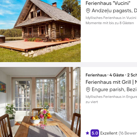
Ferienhaus "Vucini"
Andzeļu pagasts, D
Idyllisches Ferienhaus in Vucin
Momente mit bis zu 8 Gästen
Ferienhaus ∙ 4 Gäste ∙ 2 S
Ferienhaus mit Grill | 
Engure parish, Bezi
Idyllisches Ferienhaus in Engu
zu viert
5.0
Exzellent
(16 Bewe