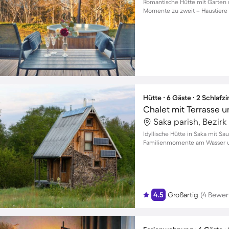
Romantische Hütte mit Garten 
Momente zu zweit – Haustiere
Hütte ∙ 6 Gäste ∙ 2 Schlaf
Chalet mit Terrasse u
Saka parish, Bezirk 
Idyllische Hütte in Saka mit S
Familienmomente am Wasser und
4.5
Großartig
(4 Bewer