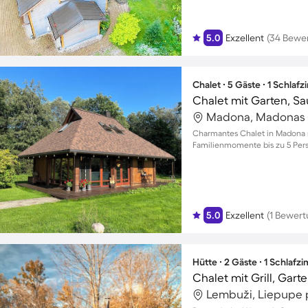
5.0
Exzellent
(34 Bewe
Chalet ∙ 5 Gäste ∙ 1 Schlaf
Chalet mit Garten, S
Madona, Madonas p
Charmantes Chalet in Madona m
Familienmomente bis zu 5 Per
5.0
Exzellent
(1 Bewert
Hütte ∙ 2 Gäste ∙ 1 Schlafz
Lembuži, Liepupe p