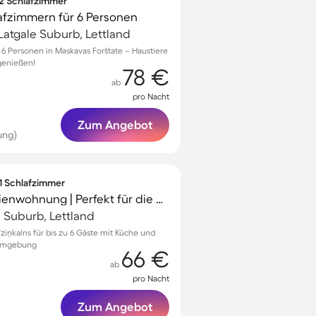
 2 Schlafzimmer
afzimmern für 6 Personen
Latgale Suburb, Lettland
 Personen in Maskavas Forštate – Haustiere
genießen!
78 €
ab
pro Nacht
Zum Angebot
ung)
 1 Schlafzimmer
Voll ausgestattete Ferienwohnung | Perfekt für die Arbeit von Zuhause
e Suburb, Lettland
iņkalns für bis zu 6 Gäste mit Küche und
 Umgebung
66 €
ab
pro Nacht
Zum Angebot