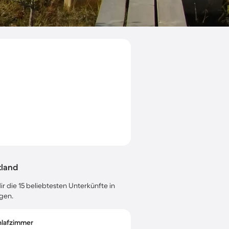
tland
r die 15 beliebtesten Unterkünfte in
ngen.
chlafzimmer