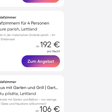
chlafzimmer
lafzimmern für 4 Personen
ure parish, Lettland
ste in der malerischen Smārde parish – Ihr
 Erlebnisse!
192 €
ab
pro Nacht
Zum Angebot
chlafzimmer
Gemütliches Ferienhaus mit Garten und Grill | Gartenblick | Haustierfreundlich
tu pilsēta, Lettland
krasti mit Garten und Balkon – nur wenige
 6 Gäste und Haustiere willkommen!
106 €
ab