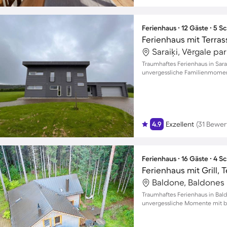
Ferienhaus ∙ 12 Gäste ∙ 5 
Ferienhaus mit Terrass
Saraiķi, Vērgale par
Traumhaftes Ferienhaus in Sara
unvergessliche Familienmome
4.9
Exzellent
(31 Bewe
Ferienhaus ∙ 16 Gäste ∙ 4 
Ferienhaus mit Grill, 
Baldone, Baldones p
Traumhaftes Ferienhaus in Bal
unvergessliche Momente mit bi