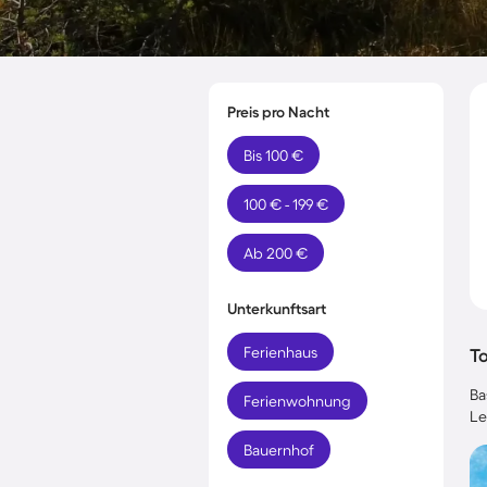
Preis pro Nacht
Bis 100 €
100 € - 199 €
Ab 200 €
Unterkunftsart
Ferienhaus
T
Ba
Ferienwohnung
Le
Bauernhof