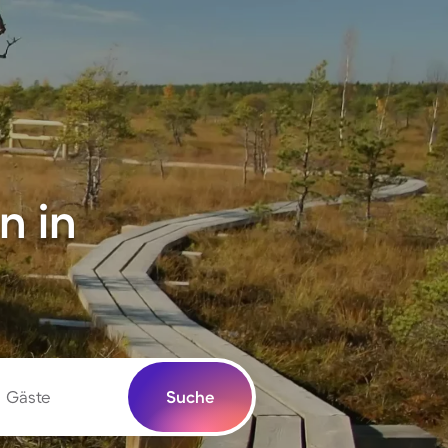
n in
Gäste
Suche