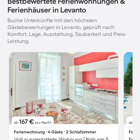
Bestbewertete Ferienwohnungen &
Ferienhäuser in Levanto
Buche Unterkünfte mit den höchsten
Gästebewertungen in Levanto, geprüft nach
Komfort, Lage, Ausstattung, Sauberkeit und Preis-
Leistung.
167 €
2
ab
pro Nacht
ab
Ferienwohnung ∙ 4 Gäste ∙ 2 Schlafzimmer
Ferie
Voll ausgestattete Wohnung | Nah am Strand