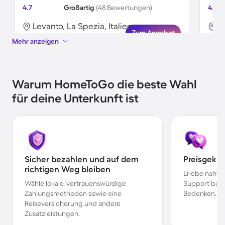
4.7
Großartig
(48 Bewertungen)
4.6
Levanto, La Spezia, Italien
L
Zum Angebot
Mehr anzeigen
Warum HomeToGo die beste Wahl
für deine Unterkunft ist
Sicher bezahlen und auf dem
Preisgekr
richtigen Weg bleiben
Erlebe nahtl
Wähle lokale, vertrauenswürdige
Support bei 
Zahlungsmethoden sowie eine
Bedenken.
Reiseversicherung und andere
Zusatzleistungen.