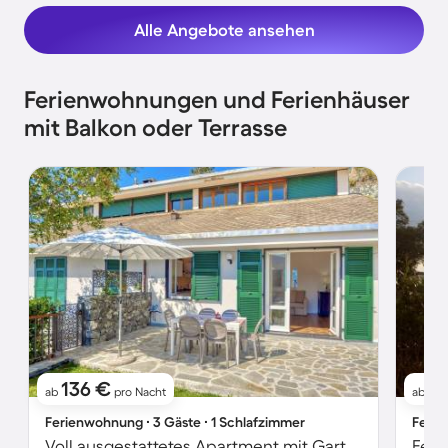
Alle Angebote ansehen
Ferienwohnungen und Ferienhäuser
mit Balkon oder Terrasse
136 €
1
ab
pro Nacht
ab
Ferienwohnung ∙ 3 Gäste ∙ 1 Schlafzimmer
Ferie
Voll ausgestattetes Apartment mit Garten und Terrasse | Strand in der Nähe