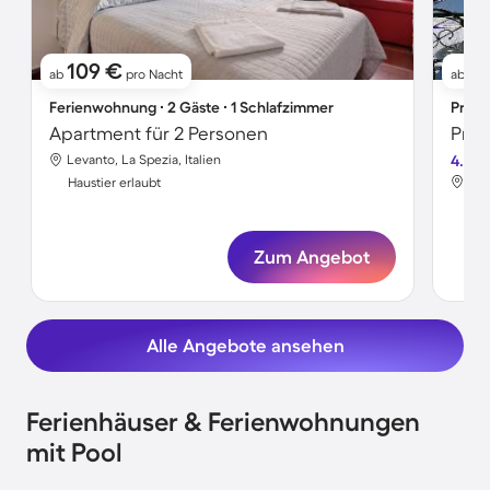
109 €
1
ab
pro Nacht
ab
Ferienwohnung ∙ 2 Gäste ∙ 1 Schlafzimmer
Priva
Apartment für 2 Personen
Priv
Levanto, La Spezia, Italien
4.7
Lev
Haustier erlaubt
Hau
Zum Angebot
Alle Angebote ansehen
Ferienhäuser & Ferienwohnungen
mit Pool