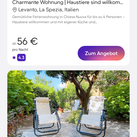
Charmante Wohnung | Haustiere sind willkommen
Levanto, La Spezia, Italien
Gemütliche Ferienwohnung in Chiesa Nuova für bis zu 4 Personen –
Haustiere willkommen und mit eigener Küche und
Parkmöglichkeiten
56 €
ab
pro Nacht
Zum Angebot
4.3