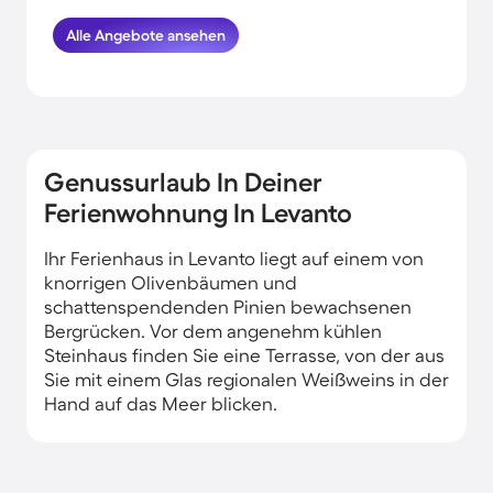
Strandnähe in Levanto verbringst.
Alle Angebote ansehen
HomeToGo hat für euch die besten
Angebote herausgesucht. Buche hier die
schönsten Ferienhäuser am Meer in
Levanto und komme garantiert erholt und
munter wieder nachhause.
Genussurlaub In Deiner
Ferienwohnung In Levanto
Ihr Ferienhaus in Levanto liegt auf einem von
knorrigen Olivenbäumen und
schattenspendenden Pinien bewachsenen
Bergrücken. Vor dem angenehm kühlen
Steinhaus finden Sie eine Terrasse, von der aus
Sie mit einem Glas regionalen Weißweins in der
Hand auf das Meer blicken.