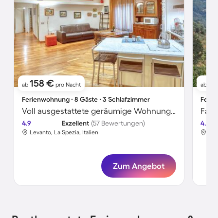
158 €
11
ab
pro Nacht
ab
Ferienwohnung ∙ 8 Gäste ∙ 3 Schlafzimmer
Ferie
Voll ausgestattete geräumige Wohnung | Strand in der Nähe
4.9
Exzellent
(57 Bewertungen)
4.8
Levanto, La Spezia, Italien
Lev
Zum Angebot