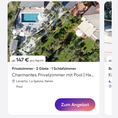
147 €
2
ab
pro Nacht
ab
Privatzimmer ∙ 2 Gäste ∙ 1 Schlafzimmer
Bauer
Charmantes Privatzimmer mit Pool | Haustiere erlaubt
Levanto, La Spezia, Italien
4.8
Lev
Pool
Poo
Zum Angebot