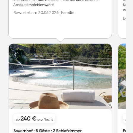
Absolut empfehlenswert!
Nachte
Auto a
Bewertet am 30.06.2026 | Familie
Meer. 
Bewer
nicht
Abend
es hat
brech
Tag et
freund
240 €
ab
pro Nacht
ab
Bauernhof ∙ 5 Gäste ∙ 2 Schlafzimmer
Ferie