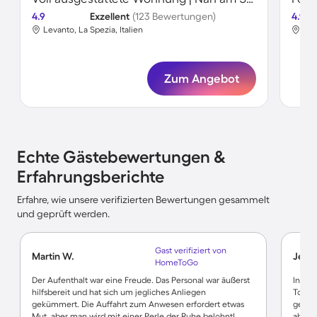
4.9
Exzellent
(123 Bewertungen)
4.9
Levanto, La Spezia, Italien
Lev
Zum Angebot
Echte Gästebewertungen &
Erfahrungsberichte
Erfahre, wie unsere verifizierten Bewertungen gesammelt
und geprüft werden.
Gast verifiziert von
Martin W.
Jessi
HomeToGo
Der Aufenthalt war eine Freude. Das Personal war äußerst
In der
hilfsbereit und hat sich um jegliches Anliegen
Toilet
gekümmert. Die Auffahrt zum Anwesen erfordert etwas
gewac
Mut, aber man wird mit einer Perle der Ruhe belohnt!
aber n