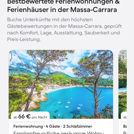
Bestbewertete Ferienwohnungen &
Ferienhäuser in der Massa-Carrara
Buche Unterkünfte mit den höchsten
Gästebewertungen in der Massa-Carrara, geprüft
nach Komfort, Lage, Ausstattung, Sauberkeit und
Preis-Leistung.
66 €
1
ab
pro Nacht
ab
Ferienwohnung ∙ 4 Gäste ∙ 2 Schlafzimmer
Bauer
Familienfreundliche geräumige Wohnung mit Garten | Haustiere sind willkommen
Baue