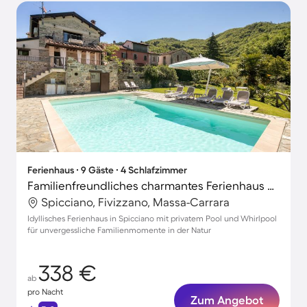
Ferienhaus ∙ 9 Gäste ∙ 4 Schlafzimmer
Familienfreundliches charmantes Ferienhaus mit Grill, Garten und Whirlpool | Haustiere erlaubt
Spicciano, Fivizzano, Massa-Carrara
Idyllisches Ferienhaus in Spicciano mit privatem Pool und Whirlpool
für unvergessliche Familienmomente in der Natur
338 €
ab
pro Nacht
Zum Angebot