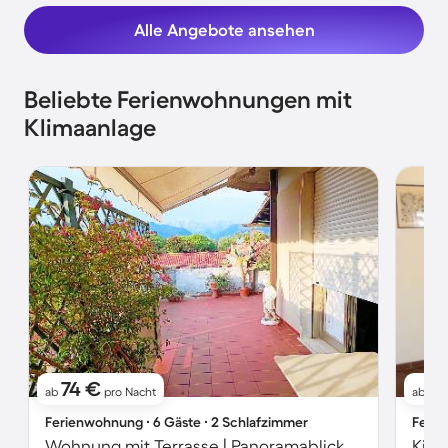
Alle Angebote ansehen
Beliebte Ferienwohnungen mit
Klimaanlage
74 €
5
ab
pro Nacht
ab
Ferienwohnung ∙ 6 Gäste ∙ 2 Schlafzimmer
Ferie
Wohnung mit Terrasse | Panoramablick