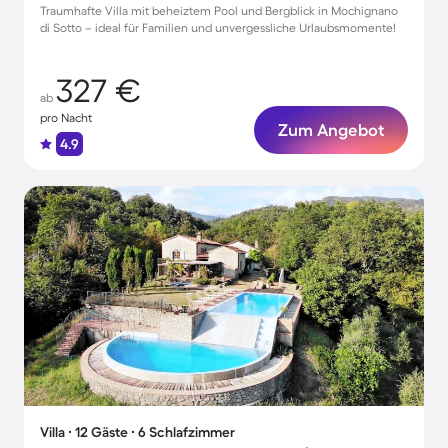
Traumhafte Villa mit beheiztem Pool und Bergblick in Mochignano
di Sotto – ideal für Familien und unvergessliche Urlaubsmomente!
327 €
ab
pro Nacht
Zum Angebot
4.9
Villa ∙ 12 Gäste ∙ 6 Schlafzimmer