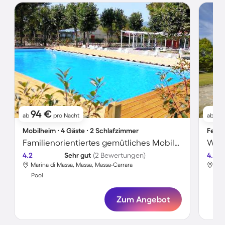
94 €
6
ab
pro Nacht
ab
Mobilheim ∙ 4 Gäste ∙ 2 Schlafzimmer
Ferie
Familienorientiertes gemütliches Mobilheim mit Terrasse und Pool
Wohn
4.2
Sehr gut
(2 Bewertungen)
4.7
Marina di Massa, Massa, Massa-Carrara
Can
Pool
Poo
Zum Angebot