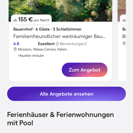
155 €
7
ab
pro Nacht
ab
Bauernhof ∙ 6 Gäste ∙ 3 Schlafzimmer
Bunga
Familienfreundlicher weiträumiger Bauernhof mit Pool und Grill | Hunde erlaubt
4.8
Exzellent
(5 Bewertungen)
Mar
Mulazzo, Massa-Carrara, Italien
Hau
Haustier erlaubt
Zum Angebot
Alle Angebote ansehen
Ferienhäuser & Ferienwohnungen
mit Pool