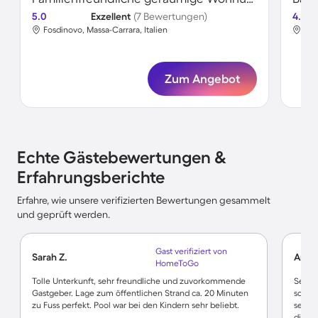
5.0
Exzellent
(7 Bewertungen)
4.8
Fosdinovo, Massa-Carrara, Italien
Mul
Zum Angebot
Echte Gästebewertungen &
Erfahrungsberichte
Erfahre, wie unsere verifizierten Bewertungen gesammelt
und geprüft werden.
Gast verifiziert von
Sarah Z.
Anja 
HomeToGo
Tolle Unterkunft, sehr freundliche und zuvorkommende
Sehr i
Gastgeber. Lage zum öffentlichen Strand ca. 20 Minuten
schöne
zu Fuss perfekt. Pool war bei den Kindern sehr beliebt.
seine 
die H