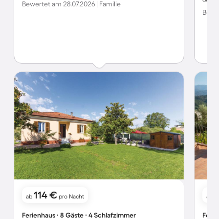
Bewertet am 28.07.2026 | Familie
Bewer
114 €
ab
pro Nacht
ab
Ferienhaus ∙ 8 Gäste ∙ 4 Schlafzimmer
Ferie