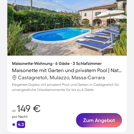
Maisonette-Wohnung ∙ 6 Gäste ∙ 3 Schlafzimmer
Maisonette mit Garten und privatem Pool | Naturblick
Castagnetoli, Mulazzo, Massa-Carrara
Elegantes Duplex mit privatem Pool und Garten in Castagnetoli für
unvergessliche Urlaubsmomente für bis zu 6 Gäste
149 €
ab
pro Nacht
Zum Angebot
4.3