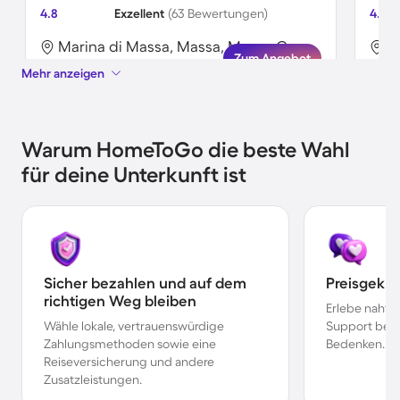
4.8
Exzellent
(63 Bewertungen)
4.3
Marina di Massa, Massa, Massa-Carrara
C
Zum Angebot
Mehr anzeigen
Warum HomeToGo die beste Wahl
für deine Unterkunft ist
Sicher bezahlen und auf dem
Preisgekr
richtigen Weg bleiben
Erlebe nahtl
Wähle lokale, vertrauenswürdige
Support bei 
Zahlungsmethoden sowie eine
Bedenken.
Reiseversicherung und andere
Zusatzleistungen.