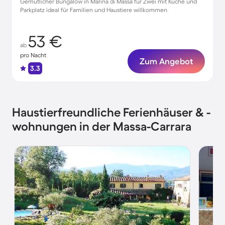
Gemütlicher Bungalow in Marina di Massa für Zwei mit Küche und
Parkplatz ideal für Familien und Haustiere willkommen
53 €
ab
pro Nacht
Zum Angebot
3.3
Haustierfreundliche Ferienhäuser & -
wohnungen in der Massa-Carrara