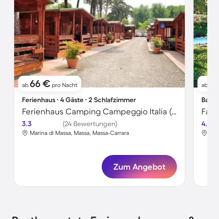
66 €
1
ab
pro Nacht
ab
Ferienhaus ∙ 4 Gäste ∙ 2 Schlafzimmer
Bauer
Ferienhaus Camping Campeggio Italia (MAS370)
3.3
(24 Bewertungen)
4.8
Marina di Massa, Massa, Massa-Carrara
Mul
Zum Angebot