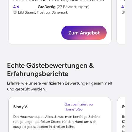
4.6
Großartig
(27 Bewertungen)
4.7
Lild Strand, Frøstrup, Dänemark
Lil
Zum Angebot
Echte Gästebewertungen &
Erfahrungsberichte
Erfahre, wie unsere verifizierten Bewertungen gesammelt
und geprüft werden.
Gast verifiziert von
Sindy V.
Steve
HomeToGo
Das Haus war super. Alles da was man benötigt. Schöne
Robus
ruhige Lage - perfekter Strand für den Hund um sich
Küche
ausgiebig auszutoben in direkter Nähe.
Guter
laufe