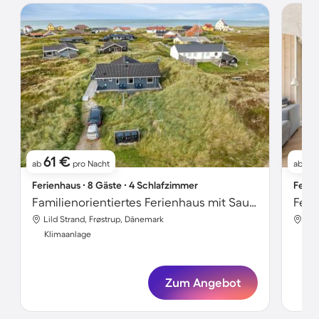
61 €
61
ab
pro Nacht
ab
Ferienhaus ∙ 8 Gäste ∙ 4 Schlafzimmer
Ferie
Familienorientiertes Ferienhaus mit Sauna und Whirlpool | Nah am Strand | Haustiere erlaubt
Lild Strand, Frøstrup, Dänemark
Lil
Klimaanlage
Kli
Zum Angebot