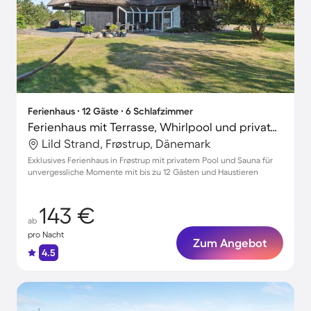
Ferienhaus ∙ 12 Gäste ∙ 6 Schlafzimmer
Ferienhaus mit Terrasse, Whirlpool und privatem Pool
Lild Strand, Frøstrup, Dänemark
Exklusives Ferienhaus in Frøstrup mit privatem Pool und Sauna für
unvergessliche Momente mit bis zu 12 Gästen und Haustieren
143 €
ab
pro Nacht
Zum Angebot
4.5