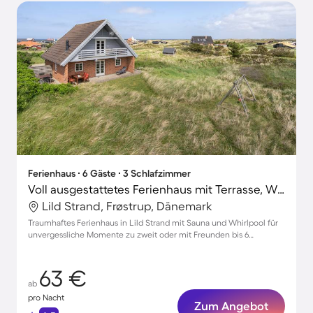
Ferienhaus ∙ 6 Gäste ∙ 3 Schlafzimmer
Voll ausgestattetes Ferienhaus mit Terrasse, Whirlpool und Sauna | Strand in der Nähe
Lild Strand, Frøstrup, Dänemark
Traumhaftes Ferienhaus in Lild Strand mit Sauna und Whirlpool für
unvergessliche Momente zu zweit oder mit Freunden bis 6
Personen
63 €
ab
pro Nacht
Zum Angebot