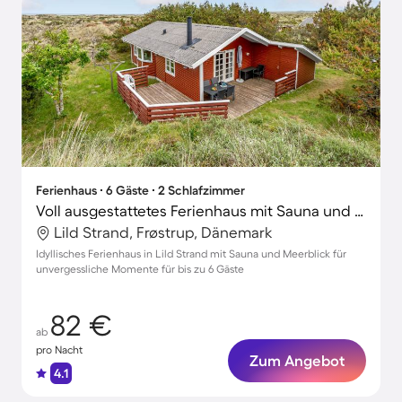
Ferienhaus ∙ 6 Gäste ∙ 2 Schlafzimmer
Voll ausgestattetes Ferienhaus mit Sauna und Terrasse | Meerblick
Lild Strand, Frøstrup, Dänemark
Idyllisches Ferienhaus in Lild Strand mit Sauna und Meerblick für
unvergessliche Momente für bis zu 6 Gäste
82 €
ab
pro Nacht
Zum Angebot
4.1