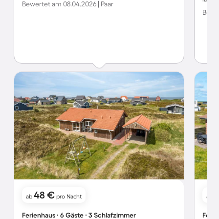
Bewertet am 08.04.2026 | Paar
Bewer
48 €
ab
pro Nacht
ab
Ferienhaus ∙ 6 Gäste ∙ 3 Schlafzimmer
Ferie