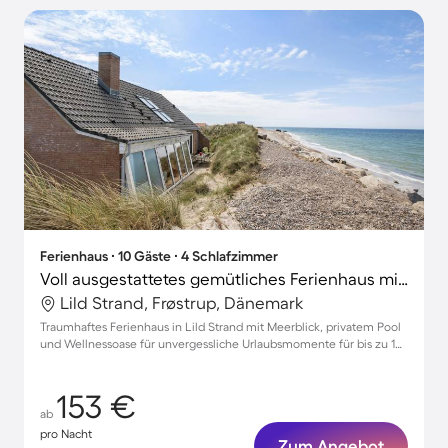
Ferienhaus ∙ 10 Gäste ∙ 4 Schlafzimmer
Voll ausgestattetes gemütliches Ferienhaus mit Terrasse, Garten und privatem Pool | Wasserblick | Strand in der Nähe | Haustierfreundlich
Lild Strand, Frøstrup, Dänemark
Traumhaftes Ferienhaus in Lild Strand mit Meerblick, privatem Pool
und Wellnessoase für unvergessliche Urlaubsmomente für bis zu 10
Gäste
153 €
ab
pro Nacht
Zum Angebot