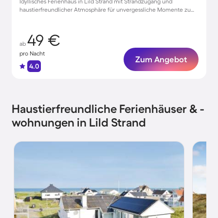
Idyllisches Ferienhaus in Lild Strand mit Strandzugang und
haustierfreundlicher Atmosphäre für unvergessliche Momente zu
viert
49 €
ab
pro Nacht
Zum Angebot
4.0
Haustierfreundliche Ferienhäuser & -
wohnungen in Lild Strand