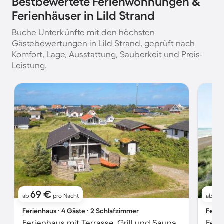
Bestbewertete Ferienwohnungen &
Ferienhäuser in Lild Strand
Buche Unterkünfte mit den höchsten
Gästebewertungen in Lild Strand, geprüft nach
Komfort, Lage, Ausstattung, Sauberkeit und Preis-
Leistung.
69 €
8
ab
pro Nacht
ab
Ferienhaus ∙ 4 Gäste ∙ 2 Schlafzimmer
Ferie
Ferienhaus mit Terrasse, Grill und Sauna
Feri