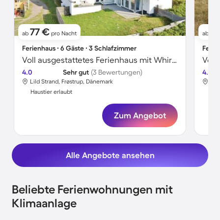
77 €
1
ab
pro Nacht
ab
Ferienhaus ∙ 6 Gäste ∙ 3 Schlafzimmer
Ferie
Voll ausgestattetes Ferienhaus mit Whirlpool, Sauna und privatem Pool | Strand in der Nähe | Haustierfreundlich
4.0
Sehr gut
(3 Bewertungen)
4.0
Lild Strand, Frøstrup, Dänemark
Lil
Haustier erlaubt
Hau
Zum Angebot
Alle Angebote ansehen
Beliebte Ferienwohnungen mit
Klimaanlage