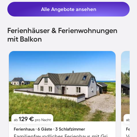
Alle Angebote ansehen
Ferienhäuser & Ferienwohnungen
mit Balkon
129 €
9
ab
pro Nacht
ab
Ferienhaus ∙ 6 Gäste ∙ 3 Schlafzimmer
Ferie
Familienfreundliches Ferienhaus mit Grill, Whirlpool und Terrasse | Seeblick | Nah am Strand | Haustiere erlaubt