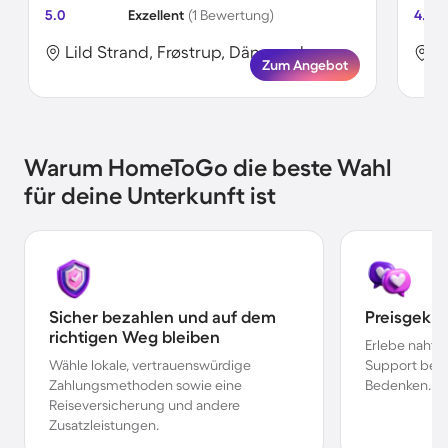
5.0
Exzellent
(1 Bewertung)
4.0
Lild Strand, Frøstrup, Dänemark
L
Zum Angebot
Warum HomeToGo die beste Wahl
für deine Unterkunft ist
Sicher bezahlen und auf dem
Preisgekr
richtigen Weg bleiben
Erlebe nahtl
Wähle lokale, vertrauenswürdige
Support bei 
Zahlungsmethoden sowie eine
Bedenken.
Reiseversicherung und andere
Zusatzleistungen.