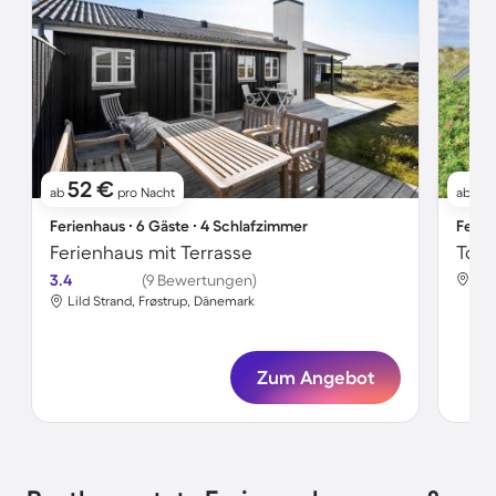
52 €
3
ab
pro Nacht
ab
Ferienhaus ∙ 6 Gäste ∙ 4 Schlafzimmer
Ferie
Ferienhaus mit Terrasse
3.4
(9 Bewertungen)
Lil
Lild Strand, Frøstrup, Dänemark
Zum Angebot