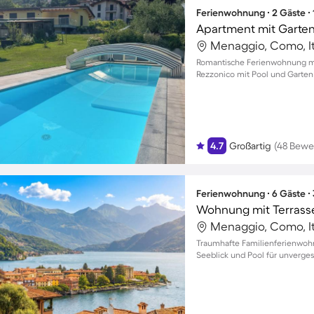
Ferienwohnung ∙ 2 Gäste ∙
Apartment mit Garten
Menaggio, Como, It
Romantische Ferienwohnung mit
Rezzonico mit Pool und Garten
4.7
Großartig
(48 Bewe
Ferienwohnung ∙ 6 Gäste ∙
Wohnung mit Terrasse
Menaggio, Como, It
Traumhafte Familienferienwo
Seeblick und Pool für unverg