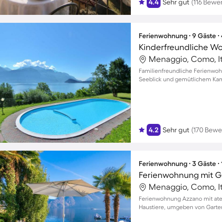
4.4
Sehr gut
(116 Bewe
Ferienwohnung ∙ 9 Gäste ∙
Menaggio, Como, It
Familienfreundliche Ferienw
Seeblick und gemütlichem Kam
4.2
Sehr gut
(170 Bewe
Ferienwohnung ∙ 3 Gäste ∙
Ferienwohnung mit Gar
Menaggio, Como, It
Ferienwohnung Azzano mit at
Haustiere, umgeben von Garte