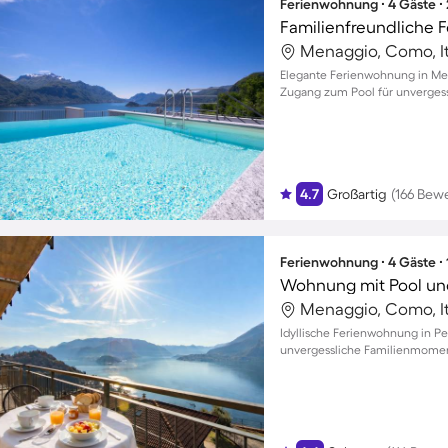
Ferienwohnung ∙ 4 Gäste ∙
Menaggio, Como, It
Elegante Ferienwohnung in Me
Zugang zum Pool für unverges
4.7
Großartig
(166 Bew
Ferienwohnung ∙ 4 Gäste ∙
Wohnung mit Pool und
Menaggio, Como, It
Idyllische Ferienwohnung in Pe
unvergessliche Familienmome