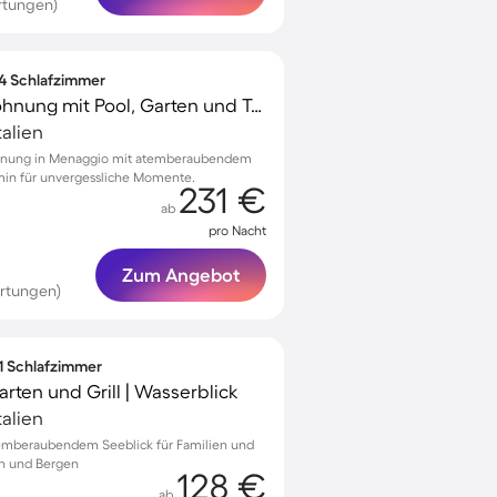
rtungen)
 4 Schlafzimmer
Kinderfreundliche Wohnung mit Pool, Garten und Terrasse | Bergblick
alien
ohnung in Menaggio mit atemberaubendem
in für unvergessliche Momente.
231 €
ab
pro Nacht
Zum Angebot
rtungen)
 1 Schlafzimmer
ten und Grill | Wasserblick
alien
emberaubendem Seeblick für Familien und
n und Bergen
128 €
ab