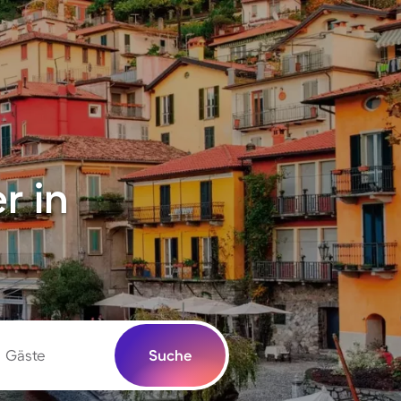
r in
Gäste
Suche