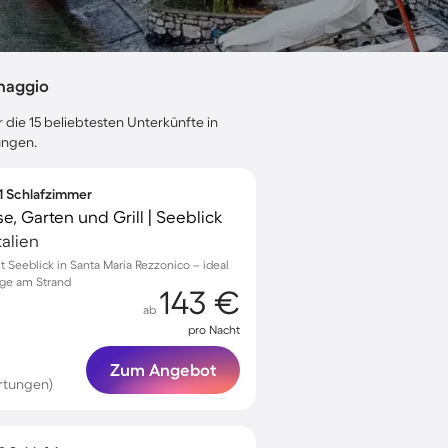
naggio
 die 15 beliebtesten Unterkünfte in
ungen.
 1 Schlafzimmer
e, Garten und Grill | Seeblick
alien
Seeblick in Santa Maria Rezzonico – ideal
age am Strand
143 €
ab
pro Nacht
Zum Angebot
rtungen)