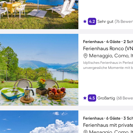
4.2
Sehr gut
(76 Bewer
Ferienhaus ∙ 4 Gäste ∙ 2 S
Ferienhaus Ronco (VN
Menaggio, Como, It
Idyllisches Ferienhaus in Perle
unvergessliche Momente mit bi
4.5
Großartig
(68 Bewe
Ferienhaus ∙ 6 Gäste ∙ 3 S
Menaggio, Como, It