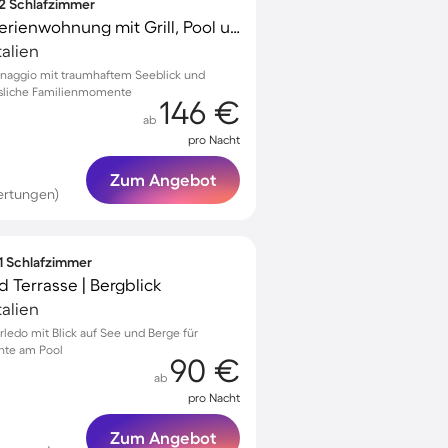
 2 Schlafzimmer
Familienfreundliche Ferienwohnung mit Grill, Pool und Terrasse | Wasserblick
alien
naggio mit traumhaftem Seeblick und
sliche Familienmomente
146 €
ab
pro Nacht
Zum Angebot
ertungen)
 1 Schlafzimmer
 Terrasse | Bergblick
alien
rledo mit Blick auf See und Berge für
nte am Pool
90 €
ab
pro Nacht
Zum Angebot