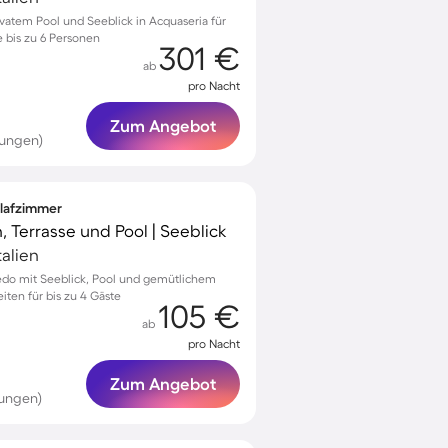
vatem Pool und Seeblick in Acquaseria für
 bis zu 6 Personen
301 €
ab
pro Nacht
Zum Angebot
tungen)
hlafzimmer
, Terrasse und Pool | Seeblick
alien
ledo mit Seeblick, Pool und gemütlichem
iten für bis zu 4 Gäste
105 €
ab
pro Nacht
Zum Angebot
tungen)