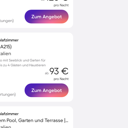
pro Nacht
Zum Angebot
tungen)
chlafzimmer
A215)
alien
do mit Seeblick und Garten für
s zu 4 Gästen und Haustieren
93 €
ab
pro Nacht
Zum Angebot
rtungen)
chlafzimmer
Ferienhaus mit privatem Pool, Garten und Terrasse | Seeblick
alien