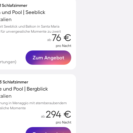
 1 Schlafzimmer
 und Pool | Seeblick
alien
 Seeblick und Balkon in Santa Maria
 für unvergessliche Momente zu zweit
76 €
ab
pro Nacht
Zum Angebot
rtungen)
 3 Schlafzimmer
 und Pool | Bergblick
alien
hnung in Menaggio mit atemberaubendem
essliche Momente
294 €
ab
pro Nacht