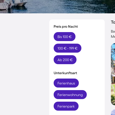
T
Preis pro Nacht
Ba
Me
Bis 100 €
100 € - 199 €
Ab 200 €
Unterkunftsart
Ferienhaus
Ferienwohnung
Ferienpark