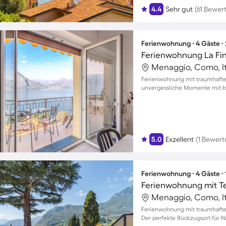
4.4
Sehr gut
(61 Bewer
Ferienwohnung ∙ 4 Gäste ∙
Ferienwohnung La Fine
Menaggio, Como, It
Ferienwohnung mit traumhaftem
unvergessliche Momente mit bi
5.0
Exzellent
(1 Bewert
Ferienwohnung ∙ 4 Gäste ∙
Ferienwohnung mit Te
Menaggio, Como, It
Ferienwohnung mit traumhaftem
Der perfekte Rückzugsort für 