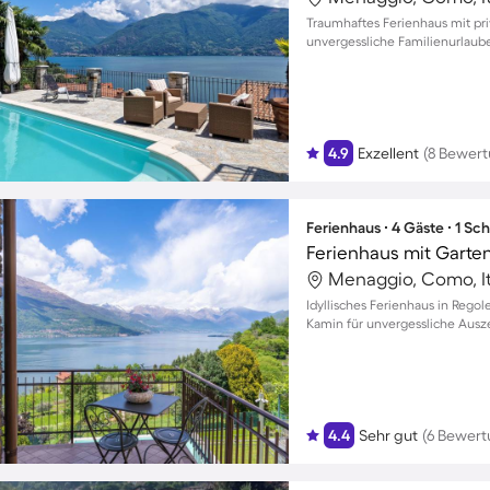
Traumhaftes Ferienhaus mit pri
unvergessliche Familienurlaube
4.9
Exzellent
(8 Bewer
Ferienhaus ∙ 4 Gäste ∙ 1 Sc
Ferienhaus mit Garten
Menaggio, Como, It
Idyllisches Ferienhaus in Rego
Kamin für unvergessliche Ausze
4.4
Sehr gut
(6 Bewer