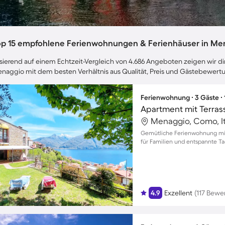
op 15 empfohlene Ferienwohnungen & Ferienhäuser in Me
sierend auf einem Echtzeit-Vergleich von 4.686 Angeboten zeigen wir dir
naggio mit dem besten Verhältnis aus Qualität, Preis und Gästebewert
Ferienwohnung ∙ 3 Gäste ∙
Apartment mit Terrass
Menaggio, Como, It
Gemütliche Ferienwohnung mit 
für Familien und entspannte T
4.9
Exzellent
(117 Bewe