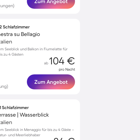
Zum Angebot
tungen)
 2 Schlafzimmer
stra su Bellagio
alien
 Seeblick und Balkon in Fiumelatte für
s zu 4 Gästen
104 €
ab
pro Nacht
Zum Angebot
ung)
 1 Schlafzimmer
rrasse | Wasserblick
alien
 Seeblick in Menaggio für bis zu 4 Gäste –
Natur- und Meerliebhaber