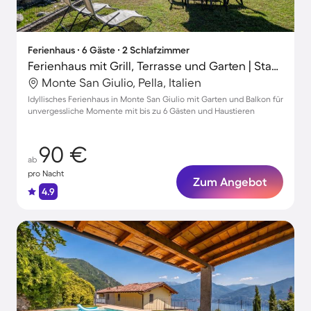
Ferienhaus ∙ 6 Gäste ∙ 2 Schlafzimmer
Ferienhaus mit Grill, Terrasse und Garten | Stadtblick | Haustierfreundlich
Monte San Giulio, Pella, Italien
Idyllisches Ferienhaus in Monte San Giulio mit Garten und Balkon für
unvergessliche Momente mit bis zu 6 Gästen und Haustieren
90 €
ab
pro Nacht
Zum Angebot
4.9