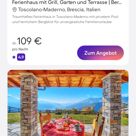
Ferienhaus mit Grill, Garten und Terrasse | Bergblick
Toscolano-Maderno, Brescia, Italien
Traumhaftes Ferienhaus in Toscolano-Maderno mit privatem Pool
und herrlichem Bergblick für unvergessliche Familienurlaube
109 €
ab
pro Nacht
Zum Angebot
4.9