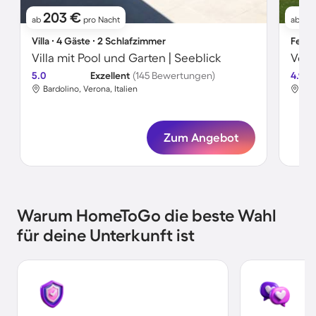
203 €
17
ab
pro Nacht
ab
Villa ∙ 4 Gäste ∙ 2 Schlafzimmer
Ferie
Villa mit Pool und Garten | Seeblick
5.0
Exzellent
(145 Bewertungen)
4.9
Bardolino, Verona, Italien
Pet
Zum Angebot
Warum HomeToGo die beste Wahl
für deine Unterkunft ist