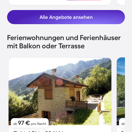
Alle Angebote ansehen
Ferienwohnungen und Ferienhäuser
mit Balkon oder Terrasse
97 €
8
ab
pro Nacht
ab