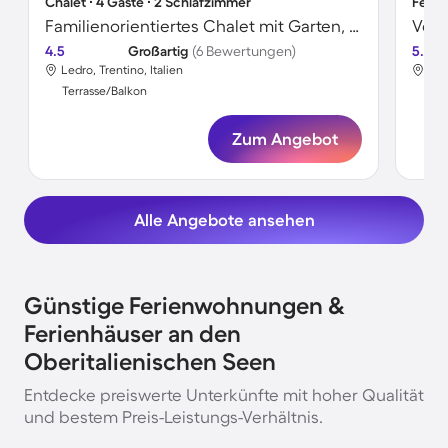
Chalet ∙ 4 Gäste ∙ 2 Schlafzimmer
Ferie
Familienorientiertes Chalet mit Garten, Terrasse und Grill | Haustierfreundlich
4.5
Großartig
(6 Bewertungen)
5.0
Ledro, Trentino, Italien
Mad
Terrasse/Balkon
Ter
Zum Angebot
Alle Angebote ansehen
Günstige Ferienwohnungen &
Ferienhäuser an den
Oberitalienischen Seen
Entdecke preiswerte Unterkünfte mit hoher Qualität
und bestem Preis-Leistungs-Verhältnis.