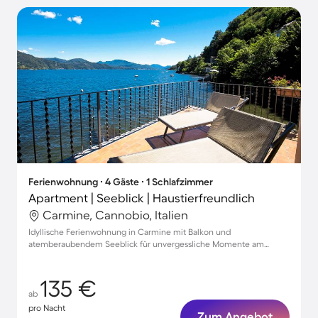
Ferienwohnung ∙ 4 Gäste ∙ 1 Schlafzimmer
Apartment | Seeblick | Haustierfreundlich
Carmine, Cannobio, Italien
Idyllische Ferienwohnung in Carmine mit Balkon und
atemberaubendem Seeblick für unvergessliche Momente am
Wasser mit Haustieren
135 €
ab
pro Nacht
Zum Angebot