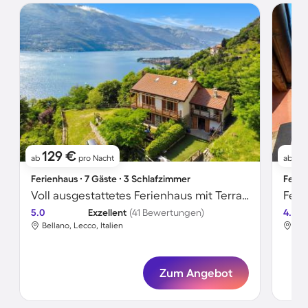
129 €
9
ab
pro Nacht
ab
Ferienhaus ∙ 7 Gäste ∙ 3 Schlafzimmer
Ferie
Voll ausgestattetes Ferienhaus mit Terrasse und Garten | Wasserblick
5.0
Exzellent
(41 Bewertungen)
4.3
Bellano, Lecco, Italien
Bav
Zum Angebot