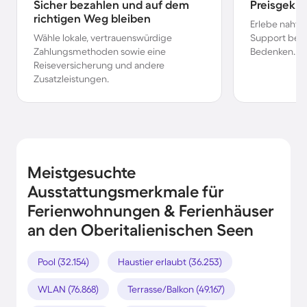
Sicher bezahlen und auf dem
Preisgekr
richtigen Weg bleiben
Erlebe nahtl
Wähle lokale, vertrauenswürdige
Support bei 
Zahlungsmethoden sowie eine
Bedenken.
Reiseversicherung und andere
Zusatzleistungen.
Meistgesuchte
Ausstattungsmerkmale für
Ferienwohnungen & Ferienhäuser
an den Oberitalienischen Seen
Pool (32.154)
Haustier erlaubt (36.253)
WLAN (76.868)
Terrasse/Balkon (49.167)