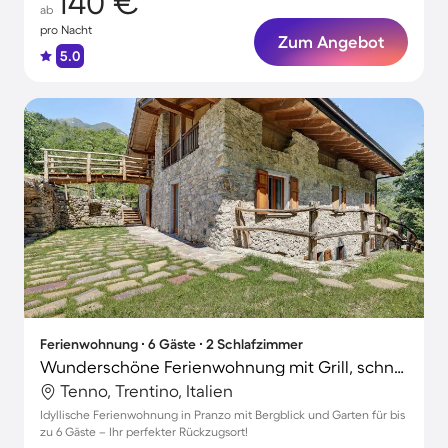
140 €
ab
pro Nacht
Zum Angebot
5.0
Ferienwohnung ∙ 6 Gäste ∙ 2 Schlafzimmer
Wunderschöne Ferienwohnung mit Grill, schnellem Internet und Garten | Bergblick | Haustierfreundlich
Tenno, Trentino, Italien
Idyllische Ferienwohnung in Pranzo mit Bergblick und Garten für bis
zu 6 Gäste – Ihr perfekter Rückzugsort!