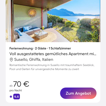
Ferienwohnung ∙ 2 Gäste ∙ 1 Schlafzimmer
Voll ausgestattetes gemütliches Apartment mit Terrasse, Garten und Pool | Bergblick | Haustiere sind willkommen
Susello, Ghiffa, Italien
Romantische Ferienwohnung in Susello mit traumhaftem Seeblick,
Pool und Garten für unvergessliche Momente zu zweit
70 €
ab
pro Nacht
Zum Angebot
4.6