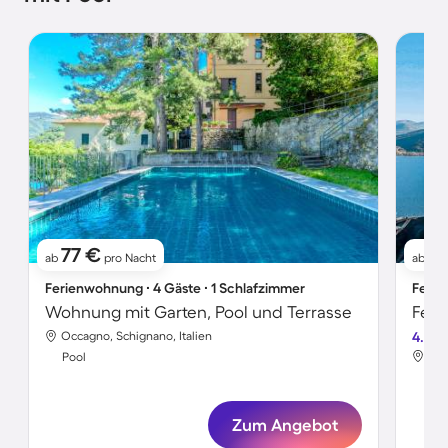
77 €
1
ab
pro Nacht
ab
Ferienwohnung ∙ 4 Gäste ∙ 1 Schlafzimmer
Ferie
Wohnung mit Garten, Pool und Terrasse
Occagno, Schignano, Italien
4.0
Car
Pool
Poo
Zum Angebot