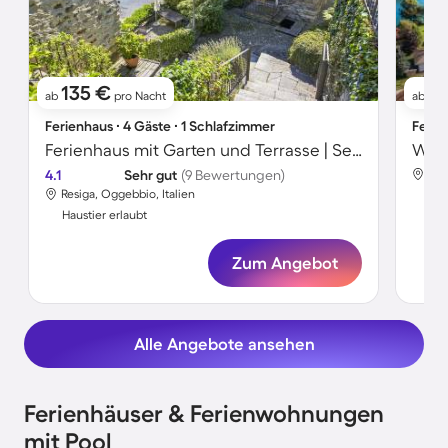
135 €
91
ab
pro Nacht
ab
Ferienhaus ∙ 4 Gäste ∙ 1 Schlafzimmer
Ferie
Ferienhaus mit Garten und Terrasse | Seeblick
4.1
Sehr gut
(9 Bewertungen)
Val
Resiga, Oggebbio, Italien
Hau
Haustier erlaubt
Zum Angebot
Alle Angebote ansehen
Ferienhäuser & Ferienwohnungen
mit Pool