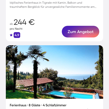
Idyllisches Ferienhaus in Tignale mit Kamin, Balkon und
traumhaftem Bergblick für unvergessliche Familienmomente am
Wasser
244 €
ab
pro Nacht
Zum Angebot
4.9
Ferienhaus ∙ 8 Gäste ∙ 4 Schlafzimmer