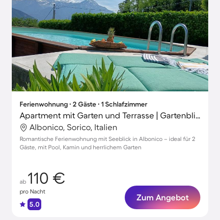
Ferienwohnung ∙ 2 Gäste ∙ 1 Schlafzimmer
Apartment mit Garten und Terrasse | Gartenblick
Albonico, Sorico, Italien
Romantische Ferienwohnung mit Seeblick in Albonico – ideal für 2
Gäste, mit Pool, Kamin und herrlichem Garten
110 €
ab
pro Nacht
Zum Angebot
5.0