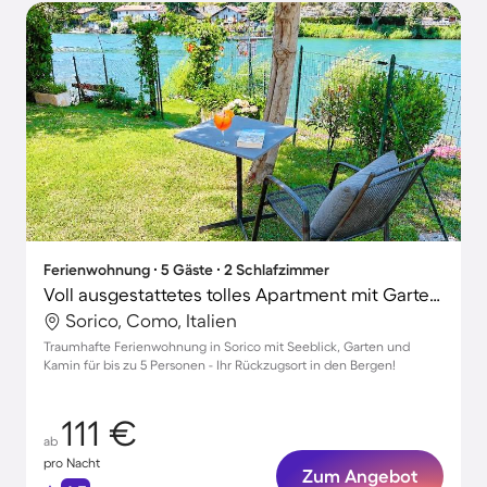
Ferienwohnung ∙ 5 Gäste ∙ 2 Schlafzimmer
Voll ausgestattetes tolles Apartment mit Garten und Terrasse | Bergblick | Hunde erlaubt
Sorico, Como, Italien
Traumhafte Ferienwohnung in Sorico mit Seeblick, Garten und
Kamin für bis zu 5 Personen - Ihr Rückzugsort in den Bergen!
111 €
ab
pro Nacht
Zum Angebot