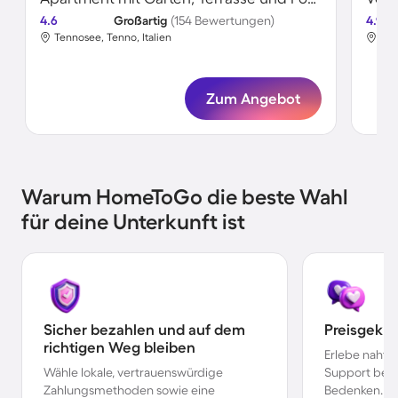
4.6
Großartig
(154 Bewertungen)
4.9
Tennosee, Tenno, Italien
Ten
Zum Angebot
Warum HomeToGo die beste Wahl
für deine Unterkunft ist
Sicher bezahlen und auf dem
Preisgekr
richtigen Weg bleiben
Erlebe nahtl
Wähle lokale, vertrauenswürdige
Support bei 
Zahlungsmethoden sowie eine
Bedenken.