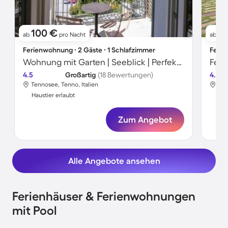
100 €
9
ab
pro Nacht
ab
Ferienwohnung ∙ 2 Gäste ∙ 1 Schlafzimmer
Ferie
Wohnung mit Garten | Seeblick | Perfekt für die Arbeit von Zuhause
4.5
Großartig
(18 Bewertungen)
4.8
Tennosee, Tenno, Italien
Ten
Haustier erlaubt
Hau
Zum Angebot
Alle Angebote ansehen
Ferienhäuser & Ferienwohnungen
mit Pool