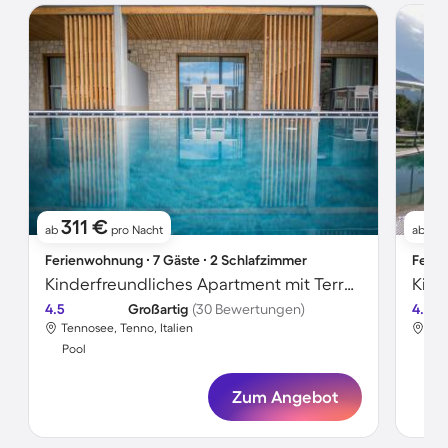
311 €
8
ab
pro Nacht
ab
Ferienwohnung ∙ 7 Gäste ∙ 2 Schlafzimmer
Ferie
Kinderfreundliches Apartment mit Terrasse, Garten und beheiztem Pool | Ideal für Homeoffice
4.5
Großartig
(30 Bewertungen)
4.5
Tennosee, Tenno, Italien
Ten
Pool
Poo
Zum Angebot