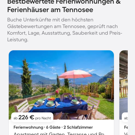
Bestbewertete Ferienwohnungen &
Ferienhäuser am Tennosee
Buche Unterkünfte mit den höchsten
Gästebewertungen am Tennosee, geprüft nach
Komfort, Lage, Ausstattung, Sauberkeit und Preis-
Leistung.
226 €
1
ab
pro Nacht
ab
Ferienwohnung ∙ 6 Gäste ∙ 2 Schlafzimmer
Ferie
Apartment mit Garten, Terrasse und Pool | Bergblick