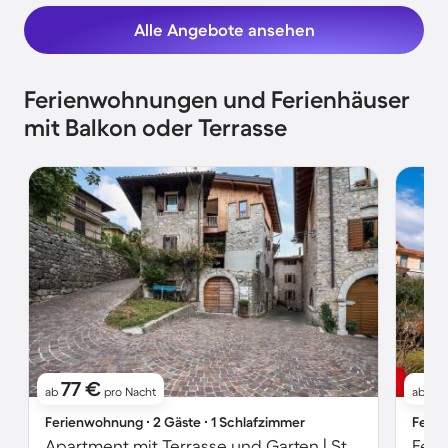
Alle Angebote ansehen
Ferienwohnungen und Ferienhäuser
mit Balkon oder Terrasse
77 €
1
ab
pro Nacht
ab
Ferienwohnung ∙ 2 Gäste ∙ 1 Schlafzimmer
Ferie
Apartment mit Terrasse und Garten | Stadtblick
Feri