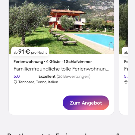
91 €
81
ab
pro Nacht
ab
Ferienwohnung ∙ 4 Gäste ∙ 1 Schlafzimmer
Ferie
Familienfreundliche tolle Ferienwohnung mit beheiztem Pool, Grill und Garten
5.0
Exzellent
(26 Bewertungen)
5.0
Tennosee, Tenno, Italien
Ten
Zum Angebot