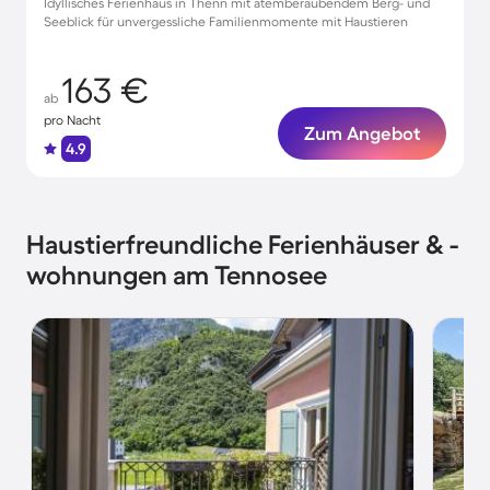
Idyllisches Ferienhaus in Thenn mit atemberaubendem Berg- und
Seeblick für unvergessliche Familienmomente mit Haustieren
163 €
ab
pro Nacht
Zum Angebot
4.9
Haustierfreundliche Ferienhäuser & -
wohnungen am Tennosee