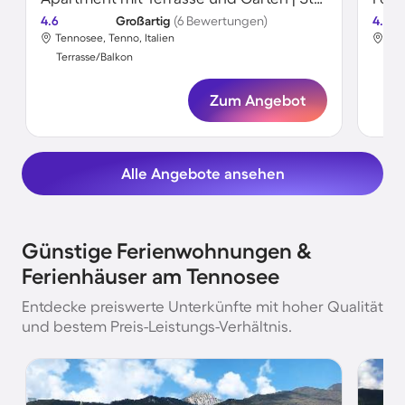
4.6
Großartig
(6 Bewertungen)
4.5
Tennosee, Tenno, Italien
Ten
Terrasse/Balkon
Ter
Zum Angebot
Alle Angebote ansehen
Günstige Ferienwohnungen &
Ferienhäuser am Tennosee
Entdecke preiswerte Unterkünfte mit hoher Qualität
und bestem Preis-Leistungs-Verhältnis.