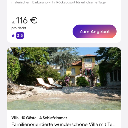
malerischem Barbarano – Ihr Rückzugsort für erholsame Tage
116 €
ab
pro Nacht
Zum Angebot
3.5
Villa ∙ 10 Gäste ∙ 4 Schlafzimmer
Familienorientierte wunderschöne Villa mit Terrasse, Grill und Garten | Bergblick | Hunde erlaubt