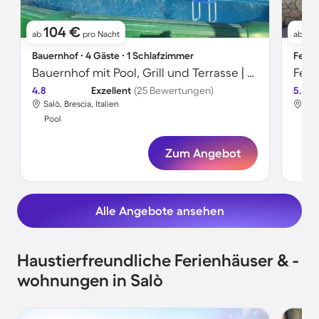
104 €
1
ab
pro Nacht
ab
Bauernhof ∙ 4 Gäste ∙ 1 Schlafzimmer
Ferie
Bauernhof mit Pool, Grill und Terrasse | Seeblick
4.8
Exzellent
(25 Bewertungen)
5.0
Salò, Brescia, Italien
Salò
Pool
Poo
Zum Angebot
Alle Angebote ansehen
Haustierfreundliche Ferienhäuser & -
wohnungen in Salò