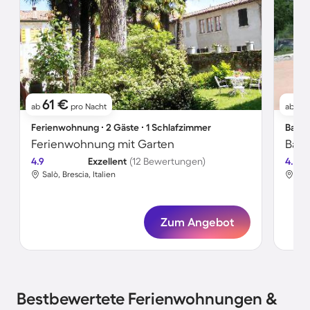
61 €
1
ab
pro Nacht
ab
Ferienwohnung ∙ 2 Gäste ∙ 1 Schlafzimmer
Bauer
Ferienwohnung mit Garten
4.9
Exzellent
(12 Bewertungen)
4.8
Salò, Brescia, Italien
Salò
Zum Angebot
Bestbewertete Ferienwohnungen &