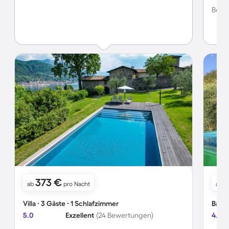
kleine
Bewer
für ab
ausre
keine
wunde
Salo i
Bumme
beque
erreic
einpla
kann 
sicher
373 €
ab
pro Nacht
ab
Villa ∙ 3 Gäste ∙ 1 Schlafzimmer
Bauer
5.0
Exzellent
(24 Bewertungen)
4.8