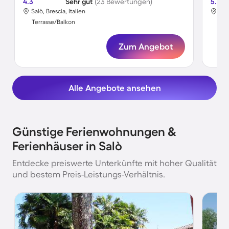
4.3
Sehr gut
(23 Bewertungen)
5.0
Salò, Brescia, Italien
Salò
Terrasse/Balkon
Ter
Zum Angebot
Alle Angebote ansehen
Günstige Ferienwohnungen &
Ferienhäuser in Salò
Entdecke preiswerte Unterkünfte mit hoher Qualität
und bestem Preis-Leistungs-Verhältnis.