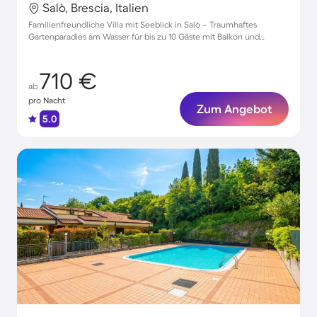
Salò, Brescia, Italien
Familienfreundliche Villa mit Seeblick in Salò – Traumhaftes
Gartenparadies am Wasser für bis zu 10 Gäste mit Balkon und
Strandzugang
710 €
ab
pro Nacht
Zum Angebot
5.0