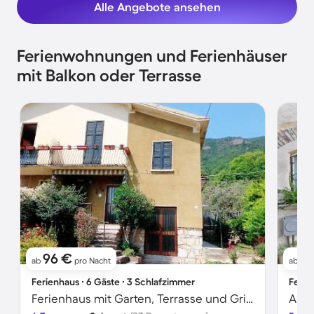
Alle Angebote ansehen
Ferienwohnungen und Ferienhäuser
mit Balkon oder Terrasse
96 €
1
ab
pro Nacht
ab
Ferienhaus ∙ 6 Gäste ∙ 3 Schlafzimmer
Ferie
Ferienhaus mit Garten, Terrasse und Grill | Seeblick | Haustiere erlaubt