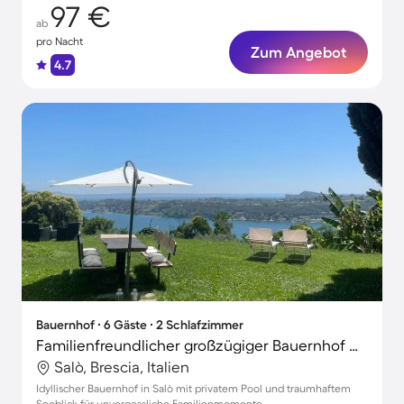
97 €
ab
pro Nacht
Zum Angebot
4.7
Bauernhof ∙ 6 Gäste ∙ 2 Schlafzimmer
Familienfreundlicher großzügiger Bauernhof mit Garten, Terrasse und Grill | Naturblick | Haustiere sind willkommen
Salò, Brescia, Italien
Idyllischer Bauernhof in Salò mit privatem Pool und traumhaftem
Seeblick für unvergessliche Familienmomente