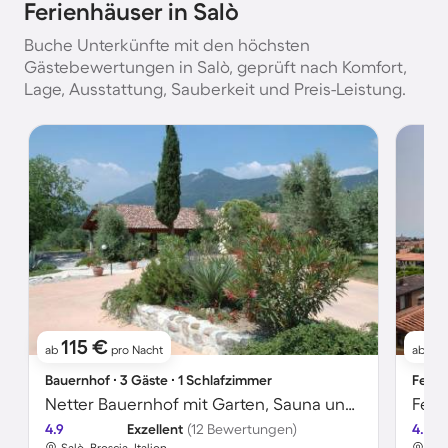
Ferienhäuser in Salò
Buche Unterkünfte mit den höchsten
Gästebewertungen in Salò, geprüft nach Komfort,
Lage, Ausstattung, Sauberkeit und Preis-Leistung.
115 €
7
ab
pro Nacht
ab
Bauernhof ∙ 3 Gäste ∙ 1 Schlafzimmer
Ferie
Netter Bauernhof mit Garten, Sauna und Pool | Panoramablick
Feri
4.9
Exzellent
(12 Bewertungen)
4.7
Salò, Brescia, Italien
Salò