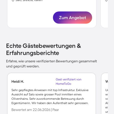
Zum Angebot
Echte Gästebewertungen &
Erfahrungsberichte
Erfahre, wie unsere verifizierten Bewertungen gesammelt
und geprüft werden.
Gast verifiziert von
Heidi H.
Wolf
HomeToGo
Sehr gepflegtes Anwesen mit top Infrastruktur. Exklusive
Unser 
Aussicht auf Salo sowie grosser Pool inmitten eines
wirkli
Olivenhains. Sehr zuvorkommende Betreuung durch
vorha
Eigentümerin. Wir haben den Aufenthalt sehr genossen.
Albert
einige
Bewertet am 22.06.2026 | Paar
unmitt