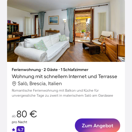
Ferienwohnung ∙ 2 Gäste ∙ 1 Schlafzimmer
Wohnung mit schnellem Internet und Terrasse
Salò, Brescia, Italien
Romantische Ferienwohnung mit Balkon und Küche für
unvergessliche Tage zu zweit in malerischem Salò am Gardasee
80 €
ab
pro Nacht
Zum Angebot
4.7