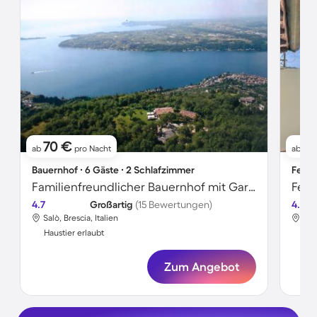
70 €
11
ab
pro Nacht
ab
Bauernhof ∙ 6 Gäste ∙ 2 Schlafzimmer
Ferie
Familienfreundlicher Bauernhof mit Garten und Grill | Naturblick | Haustiere sind willkommen
4.7
Großartig
(15 Bewertungen)
4.2
Salò, Brescia, Italien
Salò
Haustier erlaubt
Hau
Zum Angebot