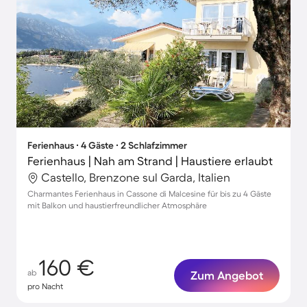
Ferienhaus ∙ 4 Gäste ∙ 2 Schlafzimmer
Ferienhaus | Nah am Strand | Haustiere erlaubt
Castello, Brenzone sul Garda, Italien
Charmantes Ferienhaus in Cassone di Malcesine für bis zu 4 Gäste
mit Balkon und haustierfreundlicher Atmosphäre
160 €
ab
Zum Angebot
pro Nacht