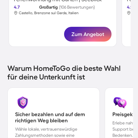
4.7
Großartig
(106 Bewertungen)
4.9
Castello, Brenzone sul Garda, Italien
Cas
Zum Angebot
Warum HomeToGo die beste Wahl
für deine Unterkunft ist
Sicher bezahlen und auf dem
Preisgekr
richtigen Weg bleiben
Erlebe nahtl
Wähle lokale, vertrauenswürdige
Support bei 
Zahlungsmethoden sowie eine
Bedenken.