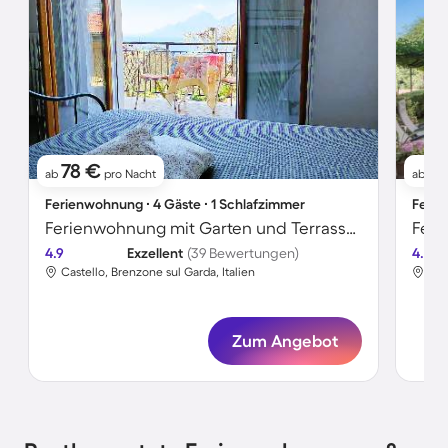
78 €
1
ab
pro Nacht
ab
Ferienwohnung ∙ 4 Gäste ∙ 1 Schlafzimmer
Ferie
Ferienwohnung mit Garten und Terrasse | Bergblick
Feri
4.9
Exzellent
(39 Bewertungen)
4.7
Castello, Brenzone sul Garda, Italien
Cas
Zum Angebot