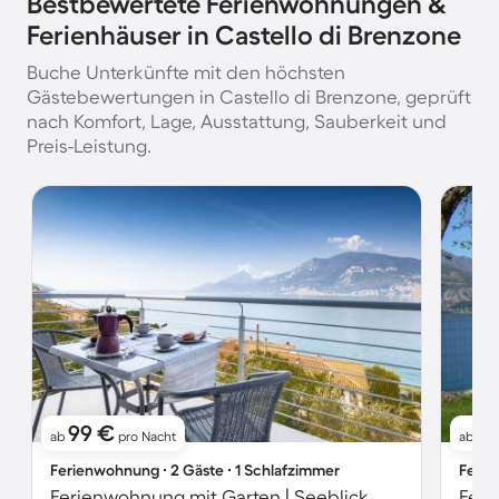
Bestbewertete Ferienwohnungen &
Ferienhäuser in Castello di Brenzone
Buche Unterkünfte mit den höchsten
Gästebewertungen in Castello di Brenzone, geprüft
nach Komfort, Lage, Ausstattung, Sauberkeit und
Preis-Leistung.
99 €
9
ab
pro Nacht
ab
Ferienwohnung ∙ 2 Gäste ∙ 1 Schlafzimmer
Ferie
Ferienwohnung mit Garten | Seeblick
Fer