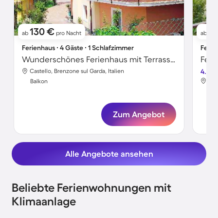
130 €
2
ab
pro Nacht
ab
Ferienhaus ∙ 4 Gäste ∙ 1 Schlafzimmer
Ferie
Wunderschönes Ferienhaus mit Terrasse und Garten | Neben dem Strand | Haustiere sind willkommen
Feri
Castello, Brenzone sul Garda, Italien
4.5
Cas
Balkon
Bal
Zum Angebot
Alle Angebote ansehen
Beliebte Ferienwohnungen mit
Klimaanlage