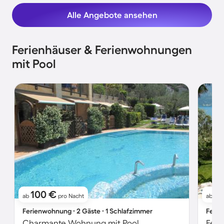
Alle Angebote ansehen
Ferienhäuser & Ferienwohnungen
mit Pool
100 €
1
ab
pro Nacht
ab
Ferienwohnung ∙ 2 Gäste ∙ 1 Schlafzimmer
Ferie
Charmante Wohnung mit Pool
Feri