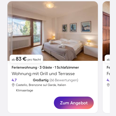
83 €
14
ab
pro Nacht
ab
Ferienwohnung ∙ 3 Gäste ∙ 1 Schlafzimmer
Ferie
Wohnung mit Grill und Terrasse
Fer
4.7
Großartig
(66 Bewertungen)
4.3
Castello, Brenzone sul Garda, Italien
Cas
Klimaanlage
Kli
Zum Angebot