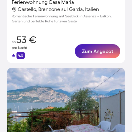
Ferienwohnung Casa Maria
Castello, Brenzone sul Garda, Italien
Romantische Ferienwohnung mit Seeblick in Assenza – Balkon,
Garten und perfekte Ruhe für zwei Gäste
53 €
ab
pro Nacht
Zum Angebot
4.5