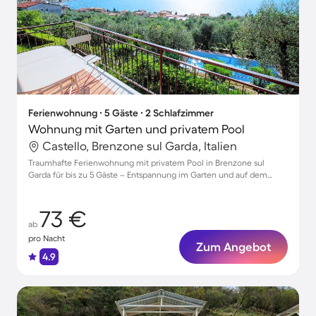
Ferienwohnung ∙ 5 Gäste ∙ 2 Schlafzimmer
Wohnung mit Garten und privatem Pool
Castello, Brenzone sul Garda, Italien
Traumhafte Ferienwohnung mit privatem Pool in Brenzone sul
Garda für bis zu 5 Gäste – Entspannung im Garten und auf dem
Balkon genießen.
73 €
ab
pro Nacht
Zum Angebot
4.9