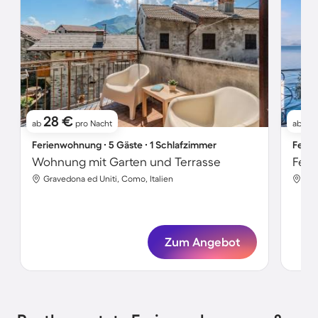
28 €
8
ab
pro Nacht
ab
Ferienwohnung ∙ 5 Gäste ∙ 1 Schlafzimmer
Ferie
Wohnung mit Garten und Terrasse
Feri
Gravedona ed Uniti, Como, Italien
Gra
Zum Angebot