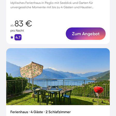
Idyllisches Ferienhaus in Peglio mit Seeblick und Garten für
unvergessliche Momente mit bis zu 4 Gästen und Haustier
willkommen!
83 €
ab
pro Nacht
Zum Angebot
4.7
Ferienhaus ∙ 4 Gäste ∙ 2 Schlafzimmer