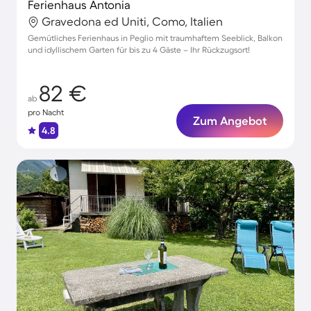
Ferienhaus Antonia
Gravedona ed Uniti, Como, Italien
Gemütliches Ferienhaus in Peglio mit traumhaftem Seeblick, Balkon
und idyllischem Garten für bis zu 4 Gäste – Ihr Rückzugsort!
82 €
ab
pro Nacht
Zum Angebot
4.8