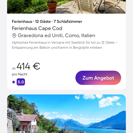
Ferienhaus ∙ 12 Gäste ∙ 7 Schlafzimmer
Ferienhaus Cape Cod
Gravedona ed Uniti, Como, Italien
Idyllisches Ferienhaus in Vercana mit Seeblick für bis zu 12 Gäste –
Entspannung am Balkon und Kamin in Bergidylle erleben
414 €
ab
pro Nacht
Zum Angebot
5.0