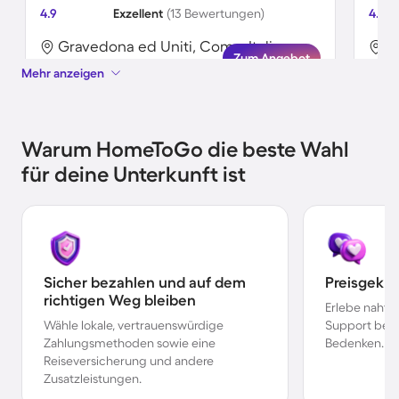
4.9
Exzellent
(13 Bewertungen)
4.2
Gravedona ed Uniti, Como, Italien
G
Zum Angebot
Mehr anzeigen
Warum HomeToGo die beste Wahl
für deine Unterkunft ist
Sicher bezahlen und auf dem
Preisgekr
richtigen Weg bleiben
Erlebe nahtl
Wähle lokale, vertrauenswürdige
Support bei 
Zahlungsmethoden sowie eine
Bedenken.
Reiseversicherung und andere
Zusatzleistungen.