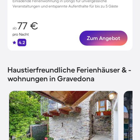
Einladende Ferienwohnung in Dongo für unvergessliche
Veranstaltungen und entspannte Aufenthalte für bis zu 5 Gäste
77 €
ab
pro Nacht
Zum Angebot
4.2
Haustierfreundliche Ferienhäuser & -
wohnungen in Gravedona