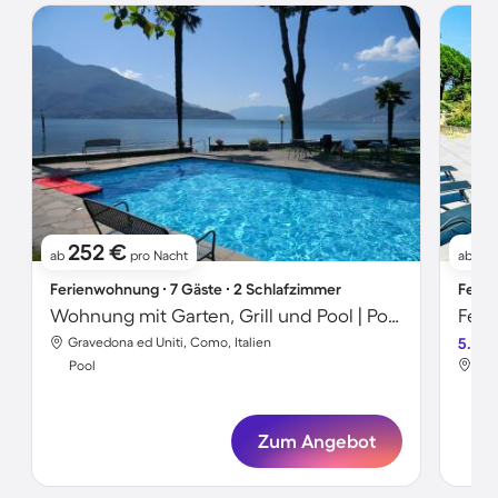
252 €
17
ab
pro Nacht
ab
Ferienwohnung ∙ 7 Gäste ∙ 2 Schlafzimmer
Ferie
Wohnung mit Garten, Grill und Pool | Poolblick
Feri
Gravedona ed Uniti, Como, Italien
5.0
Gra
Pool
Poo
Zum Angebot