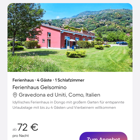
Ferienhaus ∙ 4 Gäste ∙ 1 Schlafzimmer
Ferienhaus Gelsomino
Gravedona ed Uniti, Como, Italien
Idyllisches Ferienhaus in Dongo mit großem Garten für entspannte
Urlaubstage mit bis zu 4 Gästen und Vierbeinern willkommen
72 €
ab
pro Nacht
Zum Angebot