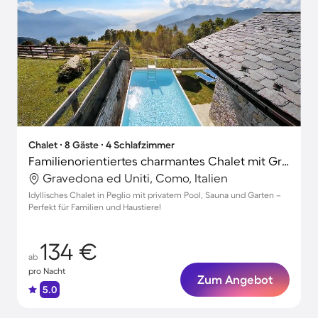
Chalet ∙ 8 Gäste ∙ 4 Schlafzimmer
Familienorientiertes charmantes Chalet mit Grill, Garten und Terrasse | Haustierfreundlich
Gravedona ed Uniti, Como, Italien
Idyllisches Chalet in Peglio mit privatem Pool, Sauna und Garten –
Perfekt für Familien und Haustiere!
134 €
ab
pro Nacht
Zum Angebot
5.0