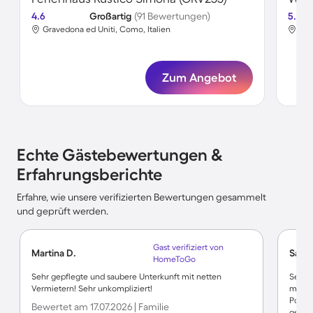
4.6
Großartig
(91 Bewertungen)
5.0
Gravedona ed Uniti, Como, Italien
Gra
Zum Angebot
Echte Gästebewertungen &
Erfahrungsberichte
Erfahre, wie unsere verifizierten Bewertungen gesammelt
und geprüft werden.
Gast verifiziert von
Martina D.
Sabin
HomeToGo
Sehr gepflegte und saubere Unterkunft mit netten
Sehr s
Vermietern! Sehr unkompliziert!
man be
Pool! 
Bewertet am 17.07.2026 | Familie
gewes