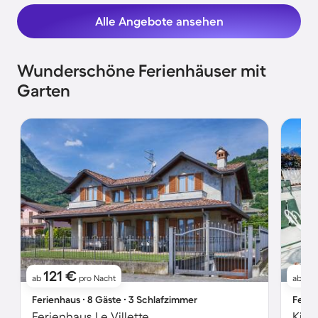
Alle Angebote ansehen
Wunderschöne Ferienhäuser mit
Garten
121 €
11
ab
pro Nacht
ab
Ferienhaus ∙ 8 Gäste ∙ 3 Schlafzimmer
Ferie
Ferienhaus Le Villette