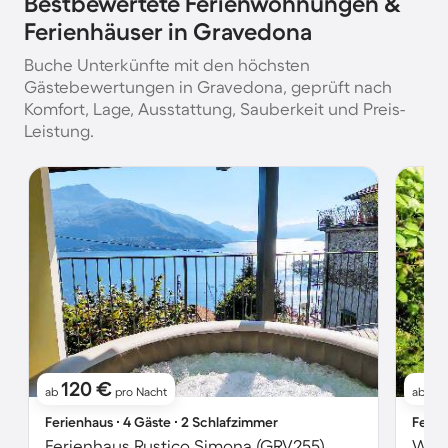
Bestbewertete Ferienwohnungen &
Ferienhäuser in Gravedona
Buche Unterkünfte mit den höchsten
Gästebewertungen in Gravedona, geprüft nach
Komfort, Lage, Ausstattung, Sauberkeit und Preis-
Leistung.
120 €
1
ab
pro Nacht
ab
Ferienhaus ∙ 4 Gäste ∙ 2 Schlafzimmer
Ferie
Ferienhaus Rustico Simona (GRV255)