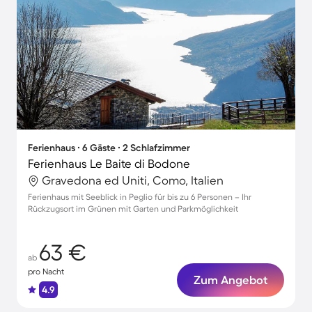
Ferienhaus ∙ 6 Gäste ∙ 2 Schlafzimmer
Ferienhaus Le Baite di Bodone
Gravedona ed Uniti, Como, Italien
Ferienhaus mit Seeblick in Peglio für bis zu 6 Personen – Ihr
Rückzugsort im Grünen mit Garten und Parkmöglichkeit
63 €
ab
pro Nacht
Zum Angebot
4.9