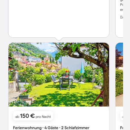
Poolli
erarb
Bewer
150 €
ab
pro Nacht
ab
Ferienwohnung ∙ 4 Gäste ∙ 2 Schlafzimmer
Ferie