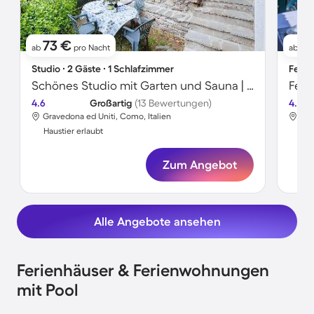
73 €
7
ab
pro Nacht
ab
Studio ∙ 2 Gäste ∙ 1 Schlafzimmer
Ferie
Schönes Studio mit Garten und Sauna | Bergblick | Haustiere erlaubt
Feri
4.6
Großartig
(13 Bewertungen)
4.7
Gravedona ed Uniti, Como, Italien
Gra
Haustier erlaubt
Hau
Zum Angebot
Alle Angebote ansehen
Ferienhäuser & Ferienwohnungen
mit Pool