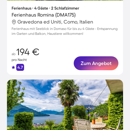
Ferienhaus ∙ 4 Gäste ∙ 2 Schlafzimmer
Ferienhaus Romina (DMA175)
Gravedona ed Uniti, Como, Italien
Ferienhaus mit Seeblick in Domaso für bis zu 4 Gäste - Entspannung
im Garten und Balkon, Haustiere willkommen!
194 €
ab
pro Nacht
Zum Angebot
4.7