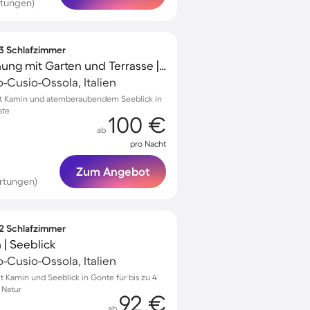
rtungen)
 3 Schlafzimmer
Wunderschöne Wohnung mit Garten und Terrasse | Seeblick
Cusio-Ossola, Italien
t Kamin und atemberaubendem Seeblick in
ste
100 €
ab
pro Nacht
Zum Angebot
rtungen)
 2 Schlafzimmer
 | Seeblick
Cusio-Ossola, Italien
Kamin und Seeblick in Gonte für bis zu 4
 Natur
92 €
ab