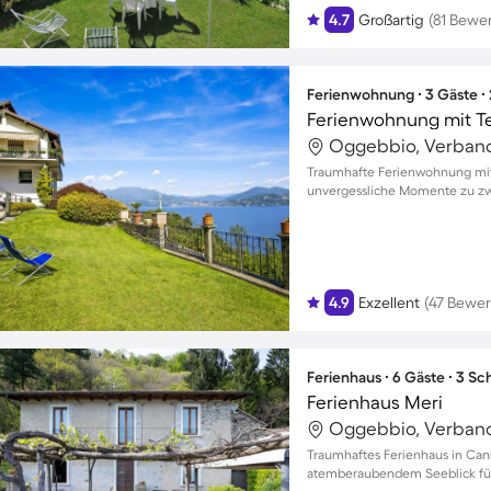
4.7
Großartig
(81 Bewe
Ferienwohnung ∙ 3 Gäste ∙
Ferienwohnung mit Te
Oggebbio, Verbano-
Traumhafte Ferienwohnung mit
unvergessliche Momente zu zwe
4.9
Exzellent
(47 Bewe
Ferienhaus ∙ 6 Gäste ∙ 3 S
Ferienhaus Meri
Oggebbio, Verbano-
Traumhaftes Ferienhaus in Cann
atemberaubendem Seeblick für