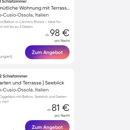
 1 Schlafzimmer
Voll ausgestattete gemütliche Wohnung mit Terrasse | Seeblick | Haustiere erlaubt
Cusio-Ossola, Italien
 Balkon in Cannero Riviera – Ideal für
t mit bis zu 3 Gästen
98 €
ab
pro Nacht
Zum Angebot
tungen)
 2 Schlafzimmer
rten und Terrasse | Seeblick
Cusio-Ossola, Italien
Oggebbio mit Balkon, Seeblick und Garten
 viert
81 €
ab
pro Nacht
Zum Angebot