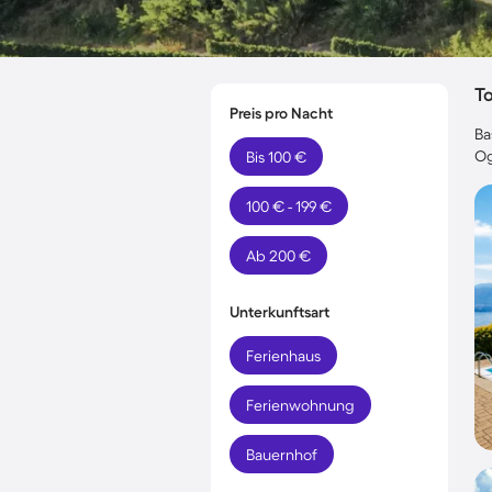
T
Preis pro Nacht
Ba
Og
Bis 100 €
100 € - 199 €
Ab 200 €
Unterkunftsart
Ferienhaus
Ferienwohnung
Bauernhof