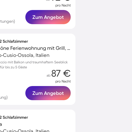
pro Nacht
Zum Angebot
rtungen)
 2 Schlafzimmer
Voll ausgestattete schöne Ferienwohnung mit Grill, Garten und Terrasse | Seeblick
Cusio-Ossola, Italien
eccio mit Balkon und traumhaftem Seeblick
ür bis zu 5 Gäste
87 €
ab
pro Nacht
Zum Angebot
ung)
 2 Schlafzimmer
a
Cusio-Ossola, Italien