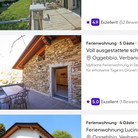
4.9
Exzellent
(52 Bewe
Ferienwohnung ∙ 5 Gäste ∙
Oggebbio, Verbano-
Idyllische Ferienwohnung in D
für erholsame Tage im Grünen f
5.0
Exzellent
(1 Bewert
Ferienwohnung ∙ 4 Gäste ∙
Ferienwohnung Lucin
Oggebbio, Verbano-