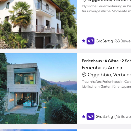
Idyllische Ferienwohnung in P
für unvergessliche Momente mi
4.7
Großartig
(68 Bewe
Ferienhaus ∙ 4 Gäste ∙ 2 S
Ferienhaus Amina
Oggebbio, Verbano-
Traumhaftes Ferienhaus in Cann
idyllischem Garten für entspan
4.7
Großartig
(46 Bewe