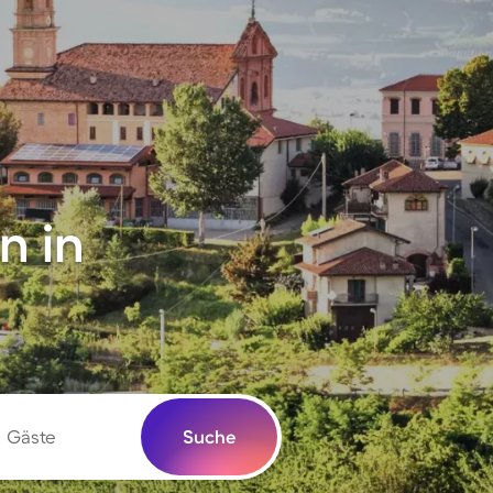
n in
Gäste
Suche