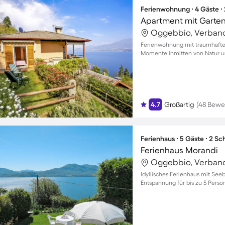
Ferienwohnung ∙ 4 Gäste ∙
Apartment mit Garten 
Oggebbio, Verbano-
Ferienwohnung mit traumhaftem
Momente inmitten von Natur un
4.7
Großartig
(48 Bewe
Ferienhaus ∙ 5 Gäste ∙ 2 S
Ferienhaus Morandi
Oggebbio, Verbano-
Idyllisches Ferienhaus mit Seeb
Entspannung für bis zu 5 Pers