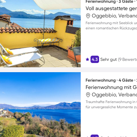
Ferienwohnung ∙ 3 Gäste ∙
Oggebbio, Verbano-
Ferienwohnung mit Seeblick und
einen romantischen Rückzugsor
4.3
Sehr gut
(9 Bewer
Ferienwohnung ∙ 4 Gäste ∙
Ferienwohnung mit Ga
Oggebbio, Verbano-
Traumhafte Ferienwohnung in 
für unvergessliche Momente zu