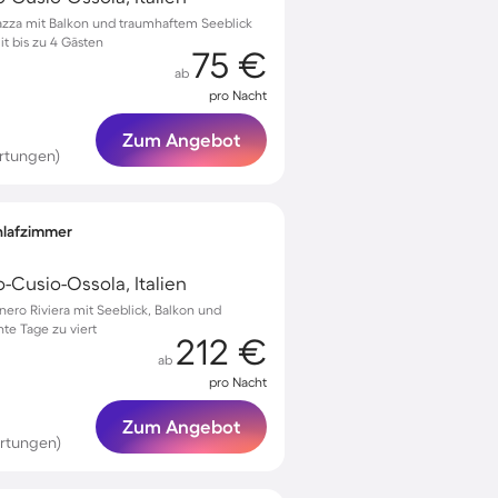
iazza mit Balkon und traumhaftem Seeblick
t bis zu 4 Gästen
75 €
ab
pro Nacht
Zum Angebot
rtungen)
chlafzimmer
Cusio-Ossola, Italien
ero Riviera mit Seeblick, Balkon und
nte Tage zu viert
212 €
ab
pro Nacht
Zum Angebot
rtungen)