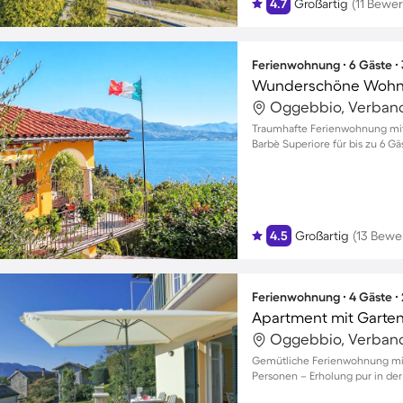
4.7
Großartig
(11 Bewe
Ferienwohnung ∙ 6 Gäste ∙
Oggebbio, Verbano-
Traumhafte Ferienwohnung mi
Barbè Superiore für bis zu 6 Gä
4.5
Großartig
(13 Bewe
Ferienwohnung ∙ 4 Gäste ∙
Apartment mit Garten
Oggebbio, Verbano-
Gemütliche Ferienwohnung mit 
Personen – Erholung pur in der