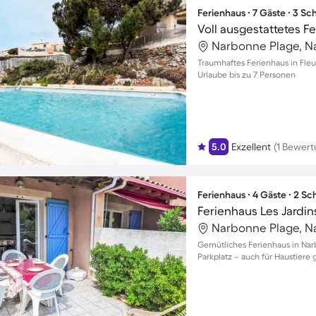
Ferienhaus ∙ 7 Gäste ∙ 3 S
Narbonne Plage, N
Traumhaftes Ferienhaus in Fleu
Urlaube bis zu 7 Personen
5.0
Exzellent
(1 Bewert
Ferienhaus ∙ 4 Gäste ∙ 2 S
Ferienhaus Les Jardin
Narbonne Plage, N
Gemütliches Ferienhaus in Narb
Parkplatz – auch für Haustiere 