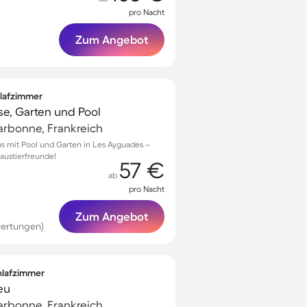
pro Nacht
Zum Angebot
hlafzimmer
se, Garten und Pool
arbonne, Frankreich
us mit Pool und Garten in Les Ayguades –
Haustierfreunde!
57 €
ab
pro Nacht
Zum Angebot
wertungen)
chlafzimmer
eu
arbonne, Frankreich