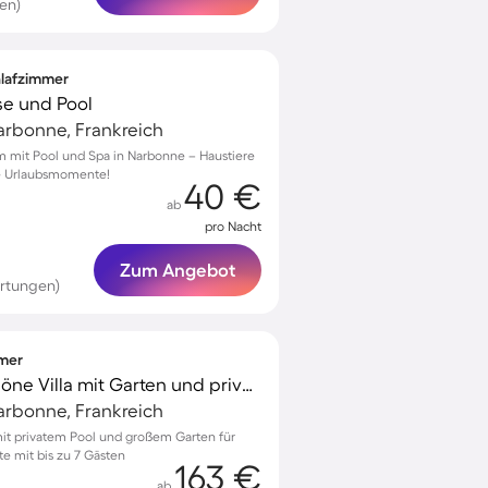
en)
hlafzimmer
se und Pool
arbonne, Frankreich
m mit Pool und Spa in Narbonne – Haustiere
e Urlaubsmomente!
40 €
ab
pro Nacht
Zum Angebot
rtungen)
mmer
Voll ausgestattete schöne Villa mit Garten und privatem Pool | Nah am Strand | Haustiere erlaubt
arbonne, Frankreich
mit privatem Pool und großem Garten für
 mit bis zu 7 Gästen
163 €
ab