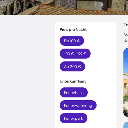
T
Preis pro Nacht
Ba
Na
Bis 100 €
100 € - 199 €
Ab 200 €
Unterkunftsart
Ferienhaus
Ferienwohnung
Ferienpark