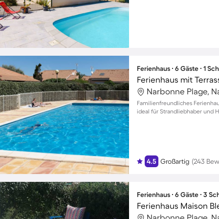
Ferienhaus ∙ 6 Gäste ∙ 1 Sc
Ferienhaus mit Terras
Narbonne Plage, N
Familienfreundliches Ferienha
ideal für Strandliebhaber und 
4.5
Großartig
(243 Be
Ferienhaus ∙ 6 Gäste ∙ 3 S
Ferienhaus Maison Bl
Narbonne Plage, N