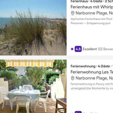
Ferienhaus ∙ 4 Gäste ∙ 2 S
Ferienhaus mit Whirlp
Narbonne Plage, N
Idyllisches Ferienhaus mit Pool
Personen – Entspannung pur!
4.8
Exzellent
(52 Bewe
Ferienwohnung ∙ 4 Gäste ∙
Ferienwohnung Les Te
Narbonne Plage, N
Ferienwohnung in Fleury mit Po
unvergessliche Momente zu vi