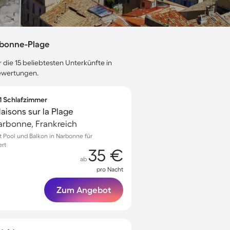
rbonne-Plage
 die 15 beliebtesten Unterkünfte in
bewertungen.
 1 Schlafzimmer
isons sur la Plage
arbonne, Frankreich
 Pool und Balkon in Narbonne für
ert
35 €
ab
pro Nacht
Zum Angebot