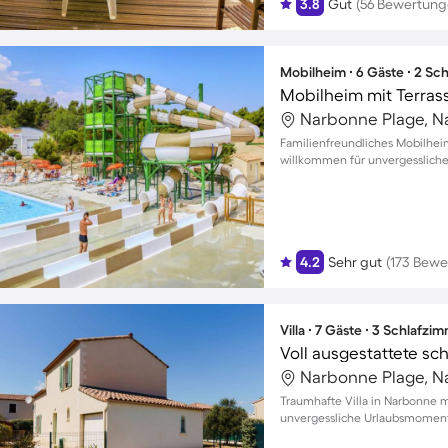
3.8
Gut
(56 Bewertung
Mobilheim ∙ 6 Gäste ∙ 2 Sc
Mobilheim mit Terras
Narbonne Plage, N
Familienfreundliches Mobilhei
willkommen für unvergesslich
4.2
Sehr gut
(173 Bewe
Villa ∙ 7 Gäste ∙ 3 Schlafzi
Narbonne Plage, N
Traumhafte Villa in Narbonne 
unvergessliche Urlaubsmomente