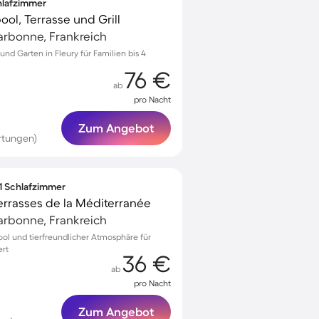
chlafzimmer
ool, Terrasse und Grill
arbonne, Frankreich
 und Garten in Fleury für Familien bis 4
76 €
ab
pro Nacht
Zum Angebot
rtungen)
 1 Schlafzimmer
rrasses de la Méditerranée
arbonne, Frankreich
ol und tierfreundlicher Atmosphäre für
ert
36 €
ab
pro Nacht
Zum Angebot