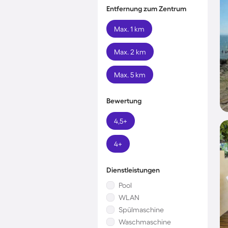
Entfernung zum Zentrum
Max. 1 km
Max. 2 km
Max. 5 km
Bewertung
4,5+
4+
Dienstleistungen
Pool
WLAN
Spülmaschine
Waschmaschine