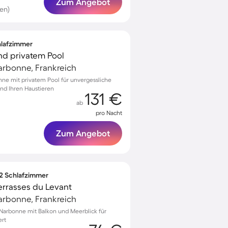
Zum Angebot
en)
chlafzimmer
und privatem Pool
arbonne, Frankreich
onne mit privatem Pool für unvergessliche
nd Ihren Haustieren
131 €
ab
pro Nacht
Zum Angebot
 2 Schlafzimmer
rrasses du Levant
arbonne, Frankreich
Narbonne mit Balkon und Meerblick für
ert