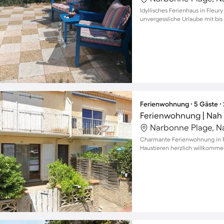
Idyllisches Ferienhaus in Fleur
unvergessliche Urlaube mit bis
Ferienwohnung ∙ 5 Gäste ∙
Narbonne Plage, N
Charmante Ferienwohnung in Fle
Haustieren herzlich willkomme