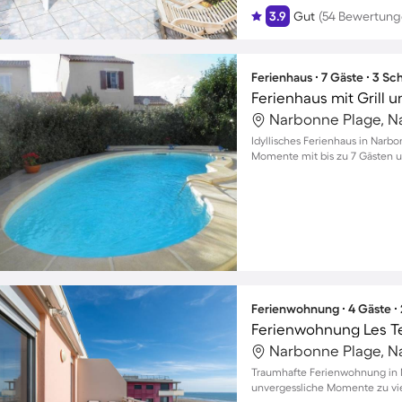
3.9
Gut
(54 Bewertung
Ferienhaus ∙ 7 Gäste ∙ 3 S
Ferienhaus mit Grill 
Narbonne Plage, N
Idyllisches Ferienhaus in Narb
Momente mit bis zu 7 Gästen u
Ferienwohnung ∙ 4 Gäste ∙
Ferienwohnung Les Te
Narbonne Plage, N
Traumhafte Ferienwohnung in 
unvergessliche Momente zu vi