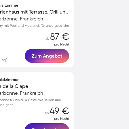
chlafzimmer
Voll ausgestattetes Ferienhaus mit Terrasse, Grill und Pool | Wasserblick | Neben dem Strand
arbonne, Frankreich
ry mit Pool und Meerblick für unvergessliche
87 €
ab
pro Nacht
Zum Angebot
ung)
chlafzimmer
s de la Clape
arbonne, Frankreich
onne für bis zu 4 Gäste mit Balkon und
geeignet!
49 €
ab
pro Nacht