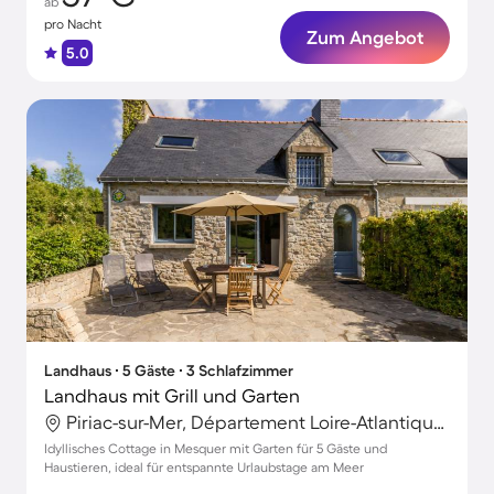
ab
pro Nacht
Zum Angebot
5.0
Landhaus ∙ 5 Gäste ∙ 3 Schlafzimmer
Landhaus mit Grill und Garten
Piriac-sur-Mer, Département Loire-Atlantique, Frankreich
Idyllisches Cottage in Mesquer mit Garten für 5 Gäste und
Haustieren, ideal für entspannte Urlaubstage am Meer