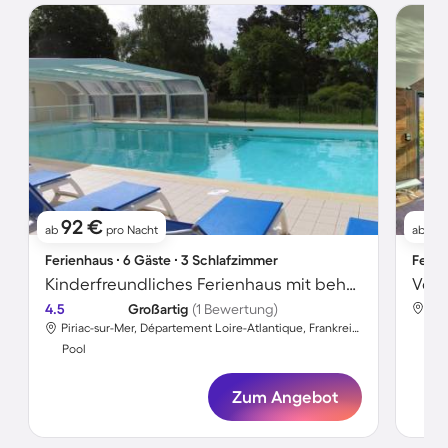
92 €
2
ab
pro Nacht
ab
Ferienhaus ∙ 6 Gäste ∙ 3 Schlafzimmer
Ferie
Kinderfreundliches Ferienhaus mit beheiztem Pool | Strand in der Nähe | Haustierfreundlich
4.5
Großartig
(1 Bewertung)
Piriac-sur-Mer, Département Loire-Atlantique, Frankreich
Poo
Pool
Zum Angebot