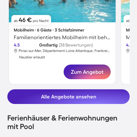
46 €
4
ab
pro Nacht
ab
Mobilheim ∙ 6 Gäste ∙ 3 Schlafzimmer
Mobil
Familienorientiertes Mobilheim mit beheiztem Pool und Terrasse | Strand in der Nähe | Haustierfreundlich
4.5
Großartig
(38 Bewertungen)
4.4
Piriac-sur-Mer, Département Loire-Atlantique, Frankreich
Haustier erlaubt
Hau
Zum Angebot
Alle Angebote ansehen
Ferienhäuser & Ferienwohnungen
mit Pool