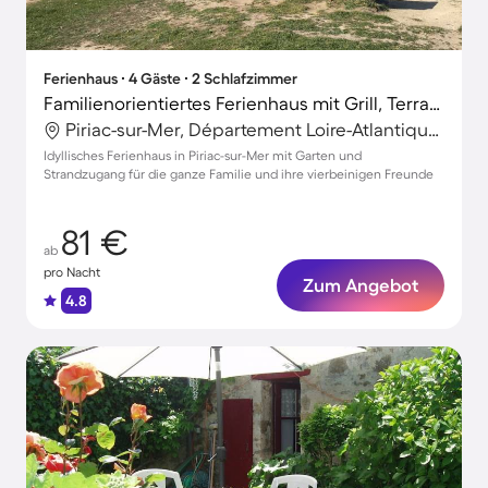
Ferienhaus ∙ 4 Gäste ∙ 2 Schlafzimmer
Familienorientiertes Ferienhaus mit Grill, Terrasse und Garten | Strand in der Nähe | Haustiere sind willkommen
Piriac-sur-Mer, Département Loire-Atlantique, Frankreich
Idyllisches Ferienhaus in Piriac-sur-Mer mit Garten und
Strandzugang für die ganze Familie und ihre vierbeinigen Freunde
81 €
ab
pro Nacht
Zum Angebot
4.8