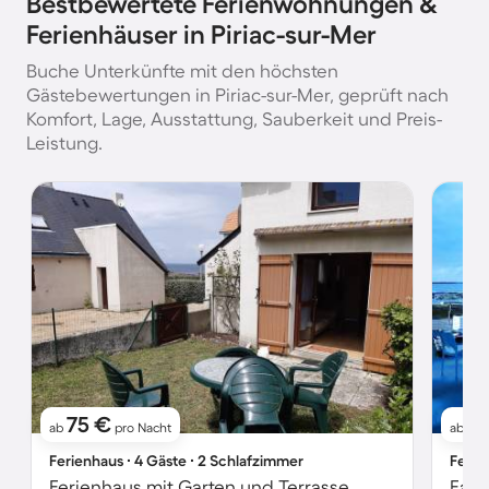
Bestbewertete Ferienwohnungen &
Ferienhäuser in Piriac-sur-Mer
Buche Unterkünfte mit den höchsten
Gästebewertungen in Piriac-sur-Mer, geprüft nach
Komfort, Lage, Ausstattung, Sauberkeit und Preis-
Leistung.
75 €
2
ab
pro Nacht
ab
Ferienhaus ∙ 4 Gäste ∙ 2 Schlafzimmer
Ferie
Ferienhaus mit Garten und Terrasse