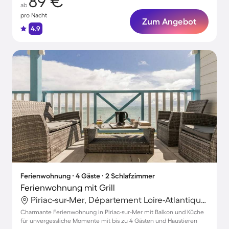
89 €
ab
pro Nacht
Zum Angebot
4.9
Ferienwohnung ∙ 4 Gäste ∙ 2 Schlafzimmer
Ferienwohnung mit Grill
Piriac-sur-Mer, Département Loire-Atlantique, Frankreich
Charmante Ferienwohnung in Piriac-sur-Mer mit Balkon und Küche
für unvergessliche Momente mit bis zu 4 Gästen und Haustieren