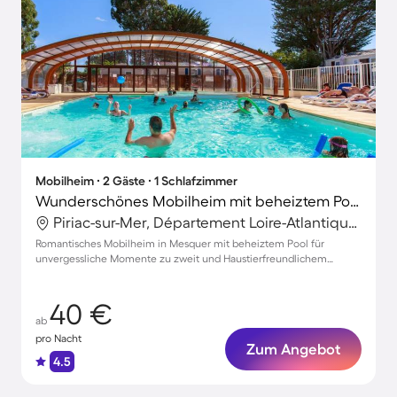
Mobilheim ∙ 2 Gäste ∙ 1 Schlafzimmer
Wunderschönes Mobilheim mit beheiztem Pool und Terrasse | Haustiere erlaubt
Piriac-sur-Mer, Département Loire-Atlantique, Frankreich
Romantisches Mobilheim in Mesquer mit beheiztem Pool für
unvergessliche Momente zu zweit und Haustierfreundlichem
Ambiente
40 €
ab
pro Nacht
Zum Angebot
4.5