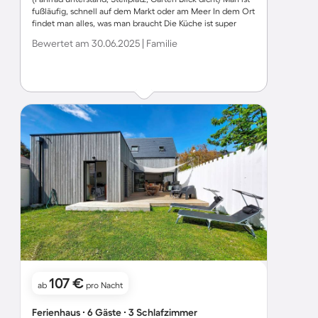
fußläufig, schnell auf dem Markt oder am Meer In dem Ort
findet man alles, was man braucht Die Küche ist super
ausgestattet Einziges Manko: Das Bett im Erdgeschoss war
Bewertet am 30.06.2025 | Familie
etwas hart, hier würde ein Topper Abhilfe leisten.
Außerdem erzeugt der Trockner sehr viel Wärme – was
ungünstig ist, wenn es sehr warm ist, da sich das
Dachgeschoss so noch mehr aufheizt.
107 €
ab
pro Nacht
Ferienhaus ∙ 6 Gäste ∙ 3 Schlafzimmer