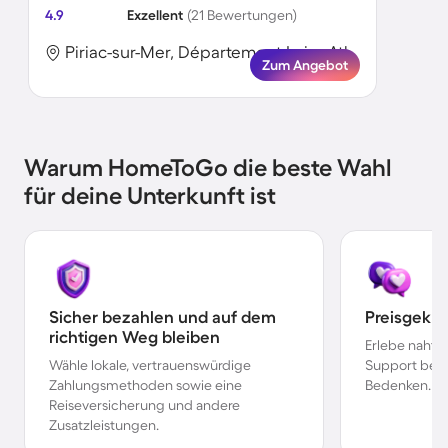
4.9
Exzellent
(21 Bewertungen)
Piriac-sur-Mer, Département Loire-Atlantique, Frankreich
Zum Angebot
Warum HomeToGo die beste Wahl
für deine Unterkunft ist
Sicher bezahlen und auf dem
Preisgekr
richtigen Weg bleiben
Erlebe nahtl
Wähle lokale, vertrauenswürdige
Support bei 
Zahlungsmethoden sowie eine
Bedenken.
Reiseversicherung und andere
Zusatzleistungen.