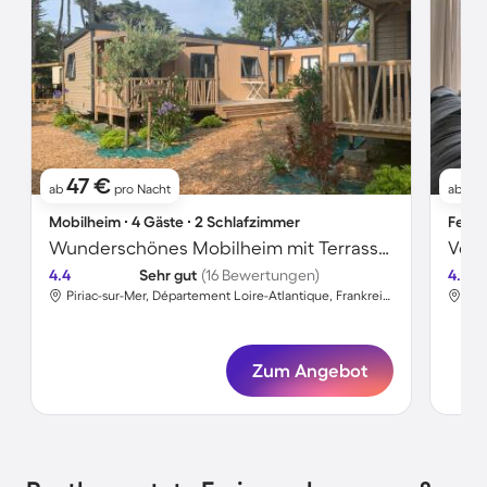
47 €
11
ab
pro Nacht
ab
Mobilheim ∙ 4 Gäste ∙ 2 Schlafzimmer
Ferie
Wunderschönes Mobilheim mit Terrasse | Strand in der Nähe
4.4
Sehr gut
(16 Bewertungen)
4.8
Piriac-sur-Mer, Département Loire-Atlantique, Frankreich
Zum Angebot