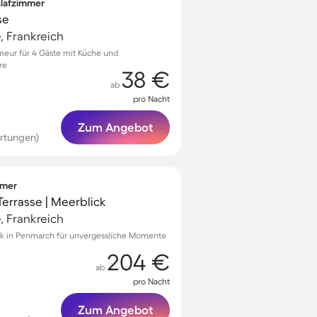
hlafzimmer
se
, Frankreich
eur für 4 Gäste mit Küche und
re
38 €
ab
pro Nacht
Zum Angebot
rtungen)
mmer
Terrasse | Meerblick
, Frankreich
ck in Penmarch für unvergessliche Momente
204 €
ab
pro Nacht
Zum Angebot