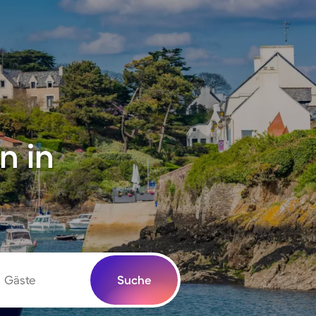
n in
Gäste
Suche