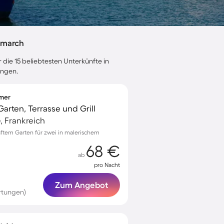
nmarch
 die 15 beliebtesten Unterkünfte in
ungen.
mmer
Garten, Terrasse und Grill
, Frankreich
ftem Garten für zwei in malerischem
68 €
ab
pro Nacht
Zum Angebot
rtungen)