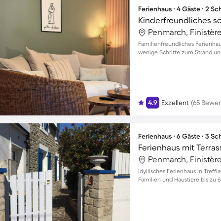
Ferienhaus ∙ 4 Gäste ∙ 2 S
Penmarch, Finistère
Familienfreundliches Ferienha
wenige Schritte zum Strand und
4.9
Exzellent
(65 Bewe
Ferienhaus ∙ 6 Gäste ∙ 3 S
Penmarch, Finistère
Idyllisches Ferienhaus in Treff
Familien und Haustiere bis zu 