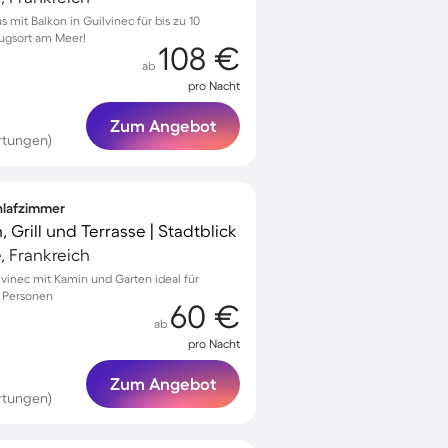
 mit Balkon in Guilvinec für bis zu 10
zugsort am Meer!
108 €
ab
pro Nacht
Zum Angebot
rtungen)
chlafzimmer
 Grill und Terrasse | Stadtblick
, Frankreich
vinec mit Kamin und Garten ideal für
5 Personen
60 €
ab
pro Nacht
Zum Angebot
rtungen)