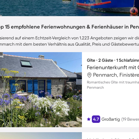
op 15 empfohlene Ferienwohnungen & Ferienhäuser in Pe
sierend auf einem Echtzeit-Vergleich von 1.223 Angeboten zeigen wir dir
nmarch mit dem besten Verhältnis aus Qualität, Preis und Gästebewert
Gîte ∙ 2 Gäste ∙ 1 Schlafzi
Ferienunterkunft mit 
Penmarch, Finistère
Romantisches Gîte mit traumha
Penmarch
4.7
Großartig
(19 Bewe