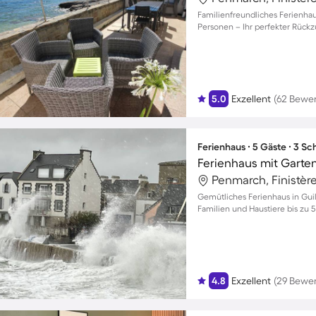
Familienfreundliches Ferienhaus
Personen – Ihr perfekter Rück
5.0
Exzellent
(62 Bewe
Ferienhaus ∙ 5 Gäste ∙ 3 S
Ferienhaus mit Garten,
Penmarch, Finistère
Gemütliches Ferienhaus in Guil
Familien und Haustiere bis zu 
4.8
Exzellent
(29 Bewe