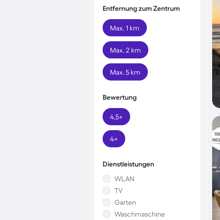
Entfernung zum Zentrum
Max. 1 km
Max. 2 km
Max. 5 km
Bewertung
4,5+
4+
Dienstleistungen
WLAN
TV
Garten
Waschmaschine