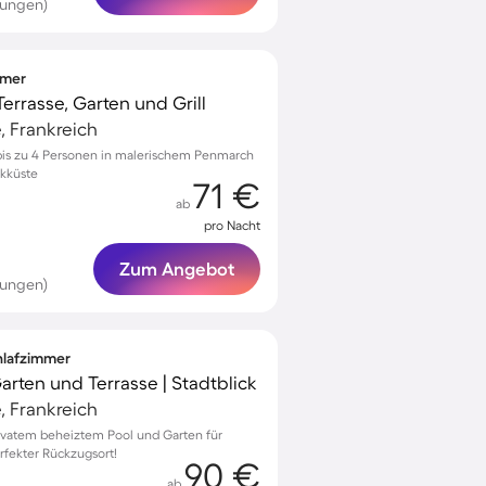
tungen)
mmer
errasse, Garten und Grill
, Frankreich
r bis zu 4 Personen in malerischem Penmarch
ikküste
71 €
ab
pro Nacht
Zum Angebot
tungen)
chlafzimmer
Garten und Terrasse | Stadtblick
, Frankreich
ivatem beheiztem Pool und Garten für
rfekter Rückzugsort!
90 €
ab