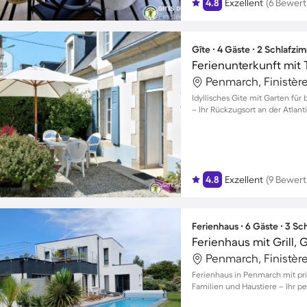
4.8
Exzellent
(6 Bewer
Gîte ∙ 4 Gäste ∙ 2 Schlafzi
Ferienunterkunft mit T
Penmarch, Finistère
Idyllisches Gite mit Garten fü
– Ihr Rückzugsort an der Atlant
4.8
Exzellent
(9 Bewer
Ferienhaus ∙ 6 Gäste ∙ 3 S
Ferienhaus mit Grill, 
Penmarch, Finistère
Ferienhaus in Penmarch mit pr
Familien und Haustiere – Ihr pe