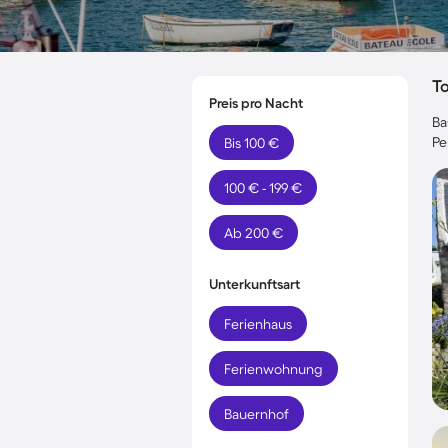
T
Preis pro Nacht
Ba
Pe
Bis 100 €
100 € - 199 €
Ab 200 €
Unterkunftsart
Ferienhaus
Ferienwohnung
Bauernhof