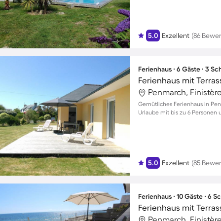
5.0
Exzellent
(86 Bewe
Ferienhaus ∙ 6 Gäste ∙ 3 S
Ferienhaus mit Terrass
Penmarch, Finistère
Gemütliches Ferienhaus in Pen
Urlaube mit bis zu 6 Personen
5.0
Exzellent
(85 Bewe
Ferienhaus ∙ 10 Gäste ∙ 6 
Ferienhaus mit Terrass
Penmarch, Finistère