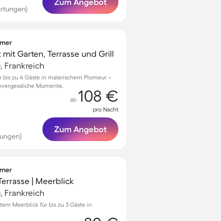
Zum Angebot
ertungen)
mmer
 mit Garten, Terrasse und Grill
, Frankreich
r bis zu 4 Gäste in malerischem Plomeur –
unvergessliche Momente.
108 €
ab
pro Nacht
Zum Angebot
tungen)
mmer
Terrasse | Meerblick
, Frankreich
em Meerblick für bis zu 3 Gäste in