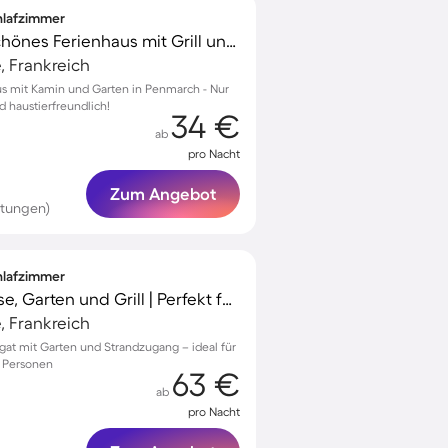
chlafzimmer
Kinderfreundliches schönes Ferienhaus mit Grill und Garten | Haustierfreundlich
, Frankreich
us mit Kamin und Garten in Penmarch - Nur
 haustierfreundlich!
34 €
ab
pro Nacht
Zum Angebot
rtungen)
chlafzimmer
Ferienhaus mit Terrasse, Garten und Grill | Perfekt für die Arbeit von Zuhause
, Frankreich
iagat mit Garten und Strandzugang – ideal für
6 Personen
63 €
ab
pro Nacht