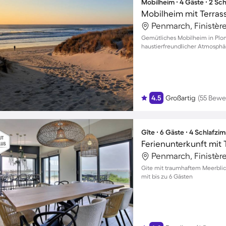
Mobilheim ∙ 4 Gäste ∙ 2 Sc
Mobilheim mit Terras
Penmarch, Finistère
Gemütliches Mobilheim in Plom
haustierfreundlicher Atmosphä
4.5
Großartig
(55 Bewe
Gîte ∙ 6 Gäste ∙ 4 Schlafzi
Ferienunterkunft mit 
Penmarch, Finistère
Gite mit traumhaftem Meerbli
mit bis zu 6 Gästen