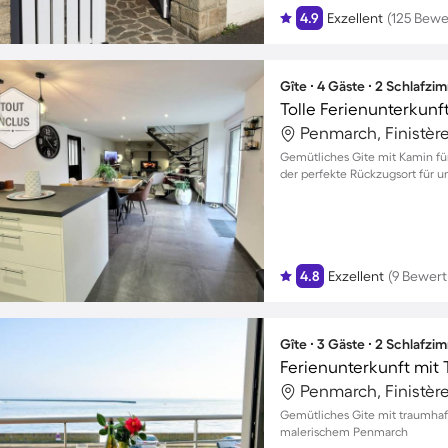
4.9
Exzellent
(125 Bew
Gîte ∙ 4 Gäste ∙ 2 Schlafzi
Tolle Ferienunterkunft
Penmarch, Finistère
Gemütliches Gite mit Kamin fü
der perfekte Rückzugsort für 
4.8
Exzellent
(9 Bewer
Gîte ∙ 3 Gäste ∙ 2 Schlafzi
Ferienunterkunft mit 
Penmarch, Finistère
Gemütliches Gite mit traumhaft
malerischem Penmarch