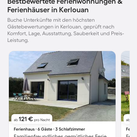
Bestbewertete Ferienwohnungen &
Ferienhäuser in Kerlouan
Buche Unterkünfte mit den höchsten
Gästebewertungen in Kerlouan, geprüft nach
Komfort, Lage, Ausstattung, Sauberkeit und Preis-
Leistung.
121 €
8
ab
pro Nacht
ab
Ferienhaus ∙ 6 Gäste ∙ 3 Schlafzimmer
Ferie
Familienfreundliches gemütliches Ferienhaus mit Garten, Terrasse und Grill | Nah am Strand | Haustierfreundlich
Feri