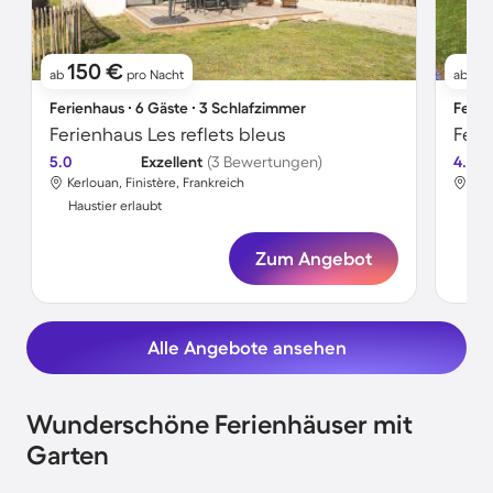
150 €
10
ab
pro Nacht
ab
Ferienhaus ∙ 6 Gäste ∙ 3 Schlafzimmer
Ferie
Ferienhaus Les reflets bleus
5.0
Exzellent
(3 Bewertungen)
4.3
Kerlouan, Finistère, Frankreich
Ker
Haustier erlaubt
Hau
Zum Angebot
Alle Angebote ansehen
Wunderschöne Ferienhäuser mit
Garten