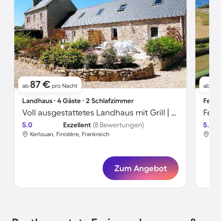
87 €
21
ab
pro Nacht
ab
Landhaus ∙ 4 Gäste ∙ 2 Schlafzimmer
Ferie
Voll ausgestattetes Landhaus mit Grill | Naturblick
5.0
Exzellent
(8 Bewertungen)
5.0
Kerlouan, Finistère, Frankreich
Ker
Zum Angebot