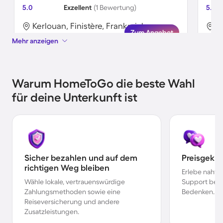
5.0
Exzellent
(1 Bewertung)
5.0
Kerlouan, Finistère, Frankreich
K
Zum Angebot
Mehr anzeigen
Warum HomeToGo die beste Wahl
für deine Unterkunft ist
Sicher bezahlen und auf dem
Preisgekr
richtigen Weg bleiben
Erlebe nahtl
Wähle lokale, vertrauenswürdige
Support bei 
Zahlungsmethoden sowie eine
Bedenken.
Reiseversicherung und andere
Zusatzleistungen.