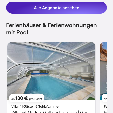
Alle Angebote ansehen
Ferienhäuser & Ferienwohnungen
mit Pool
180 €
2
ab
pro Nacht
ab
Villa ∙ 11 Gäste ∙ 5 Schlafzimmer
Ferie
Villa mit Garten, Grill und Terrasse | Gartenblick