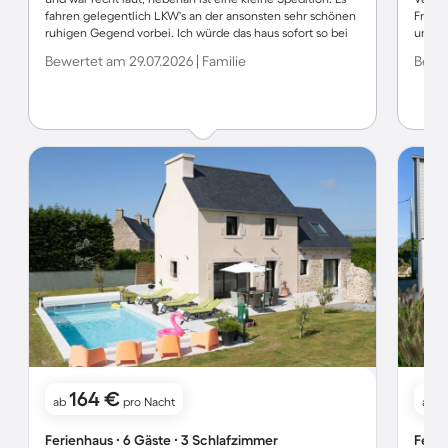
fahren gelegentlich LKW's an der ansonsten sehr schönen
Franzö
ruhigen Gegend vorbei. Ich würde das haus sofort so bei
unterh
mir zu Hause hinstellen;)
Lecler
Bewertet am 29.07.2026 | Familie
Bewer
164 €
ab
pro Nacht
ab
Ferienhaus ∙ 6 Gäste ∙ 3 Schlafzimmer
Ferie