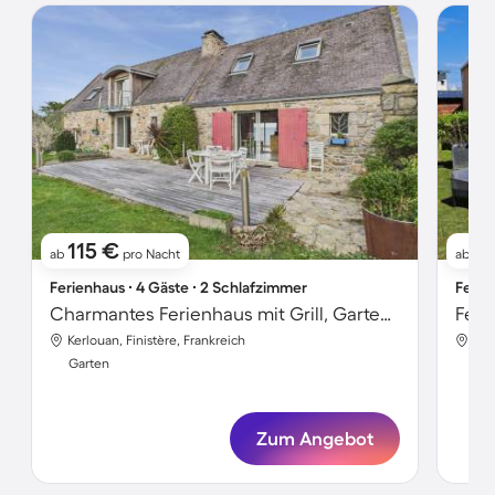
115 €
9
ab
pro Nacht
ab
Ferienhaus ∙ 4 Gäste ∙ 2 Schlafzimmer
Ferie
Charmantes Ferienhaus mit Grill, Garten und Terrasse | Nah am Strand
Kerlouan, Finistère, Frankreich
Ker
Garten
Gar
Zum Angebot