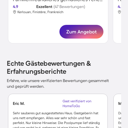
4.9
Exzellent
(47 Bewertungen)
4.7
Kerlouan, Finistère, Frankreich
Ker
Zum Angebot
Echte Gästebewertungen &
Erfahrungsberichte
Erfahre, wie unsere verifizierten Bewertungen gesammelt
und geprüft werden.
Gast verifiziert von
Eric M.
Micha
HomeToGo
Sehr sauberes gut ausgestattetes Haus. Gastgeberin hat
Das Ha
uns nett empfangen. Alles war sehr schön und fast
und di
perfekt. Nur kleine Hinweise: Die Poolpumpe lief ständig
Es sin
und war recht laut, nebenan ist eine kleine Spedition. Es
Vermie