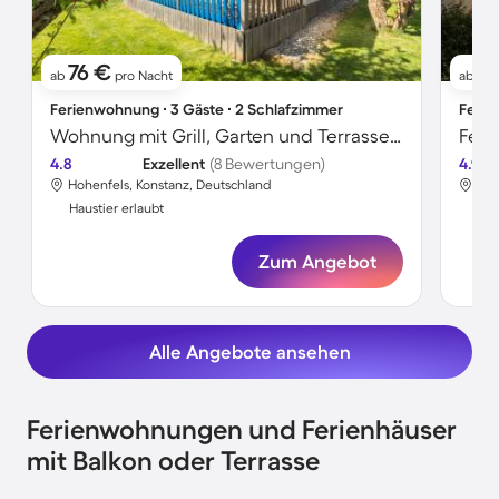
76 €
5
ab
pro Nacht
ab
Ferienwohnung ∙ 3 Gäste ∙ 2 Schlafzimmer
Ferie
Wohnung mit Grill, Garten und Terrasse | Bergblick
Feri
4.8
Exzellent
(8 Bewertungen)
4.9
Hohenfels, Konstanz, Deutschland
Arg
Haustier erlaubt
Hau
Zum Angebot
Alle Angebote ansehen
Ferienwohnungen und Ferienhäuser
mit Balkon oder Terrasse