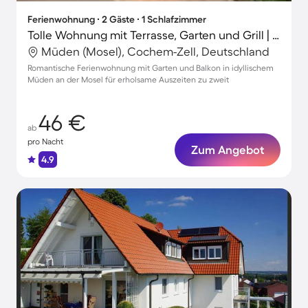
Ferienwohnung ∙ 2 Gäste ∙ 1 Schlafzimmer
Tolle Wohnung mit Terrasse, Garten und Grill | Gartenblick
Müden (Mosel), Cochem-Zell, Deutschland
Romantische Ferienwohnung mit Garten und Balkon in idyllischem
Müden an der Mosel für erholsame Auszeiten zu zweit
46 €
ab
pro Nacht
Zum Angebot
4.9