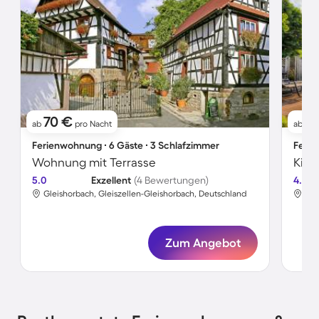
70 €
9
ab
pro Nacht
ab
Ferienwohnung ∙ 6 Gäste ∙ 3 Schlafzimmer
Ferie
Wohnung mit Terrasse
5.0
Exzellent
(4 Bewertungen)
4.5
Gleishorbach, Gleiszellen-Gleishorbach, Deutschland
Bre
Zum Angebot