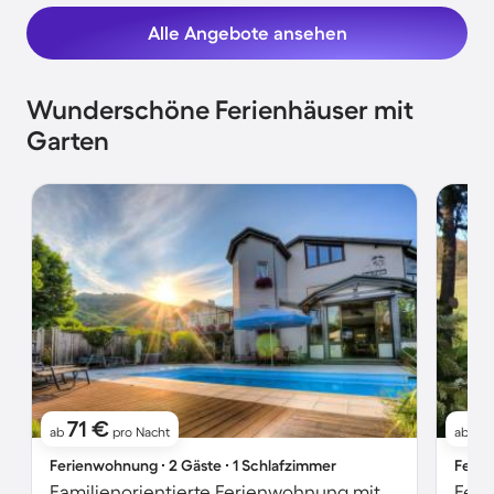
Alle Angebote ansehen
Wunderschöne Ferienhäuser mit
Garten
71 €
7
ab
pro Nacht
ab
Ferienwohnung ∙ 2 Gäste ∙ 1 Schlafzimmer
Ferie
Familienorientierte Ferienwohnung mit beheiztem Pool und Garten
Feri