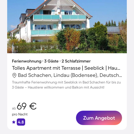
Ferienwohnung ∙ 3 Gäste ∙ 2 Schlafzimmer
Tolles Apartment mit Terrasse | Seeblick | Haustiere sind willkommen
Bad Schachen, Lindau (Bodensee), Deutschland
Traumhafte Ferienwohnung mit Seeblick in Bad Schachen für bis zu
3 Gäste – Haustiere willkommen und Balkon mit Aussicht!
69 €
ab
pro Nacht
Zum Angebot
4.8