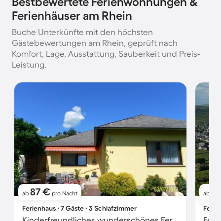
Bestbewertete Ferienwohnungen &
Ferienhäuser am Rhein
Buche Unterkünfte mit den höchsten
Gästebewertungen am Rhein, geprüft nach
Komfort, Lage, Ausstattung, Sauberkeit und Preis-
Leistung.
87 €
9
ab
pro Nacht
ab
Ferienhaus ∙ 7 Gäste ∙ 3 Schlafzimmer
Ferie
Kinderfreundliches wunderschönes Ferienhaus mit Garten, Terrasse und Grill
Feri