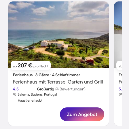
207 €
1
ab
pro Nacht
ab
Ferienhaus ∙ 8 Gäste ∙ 4 Schlafzimmer
Ferie
Ferienhaus mit Terrasse, Garten und Grill
4.5
Großartig
(4 Bewertungen)
5.0
Salema, Budens, Portugal
Sal
Haustier erlaubt
Hau
Zum Angebot