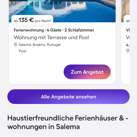
135 €
1
ab
pro Nacht
ab
Ferienwohnung ∙ 4 Gäste ∙ 2 Schlafzimmer
Villa 
Wohnung mit Terrasse und Pool
Salema, Budens, Portugal
4.5
Sal
Pool
Poo
Zum Angebot
Alle Angebote ansehen
Haustierfreundliche Ferienhäuser & -
wohnungen in Salema