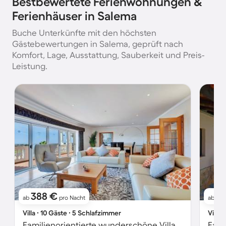
Bestbewertete Ferienwohnungen &
Ferienhäuser in Salema
Buche Unterkünfte mit den höchsten
Gästebewertungen in Salema, geprüft nach
Komfort, Lage, Ausstattung, Sauberkeit und Preis-
Leistung.
388 €
1
ab
pro Nacht
ab
Villa ∙ 10 Gäste ∙ 5 Schlafzimmer
Villa 
Familienorientierte wunderschöne Villa mit Garten, privatem Pool und Grill | Naturblick | Ideal für Homeoffice