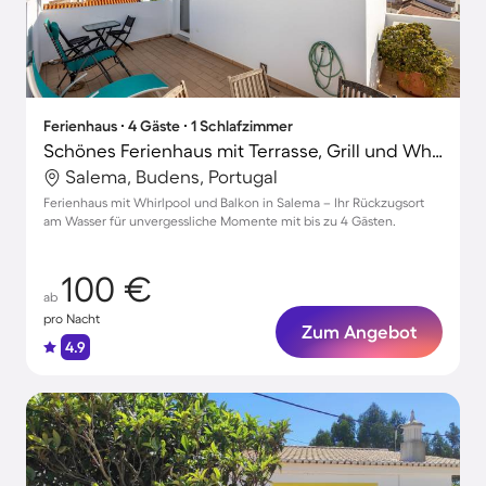
Ferienhaus ∙ 4 Gäste ∙ 1 Schlafzimmer
Schönes Ferienhaus mit Terrasse, Grill und Whirlpool | Neben dem Strand
Salema, Budens, Portugal
Ferienhaus mit Whirlpool und Balkon in Salema – Ihr Rückzugsort
am Wasser für unvergessliche Momente mit bis zu 4 Gästen.
100 €
ab
pro Nacht
Zum Angebot
4.9