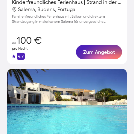
Kinderfreundliches Ferienhaus | Strand in der Nähe
Salema, Budens, Portugal
Familienfreundliches Ferienhaus mit Balkon und direktem
Strandzugang in malerischem Salema für unvergessliche
Urlaubsmomente.
100 €
ab
pro Nacht
Zum Angebot
4.7