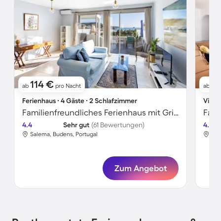
114 €
15
ab
pro Nacht
ab
Ferienhaus ∙ 4 Gäste ∙ 2 Schlafzimmer
Villa 
Familienfreundliches Ferienhaus mit Grill und Terrasse | Neben dem Strand
4.4
Sehr gut
(61 Bewertungen)
4.6
Salema, Budens, Portugal
Sal
Zum Angebot