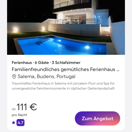
Ferienhaus ∙ 6 Gäste ∙ 3 Schlafzimmer
Familienfreundliches gemütliches Ferienhaus mit Grill, Terrasse und Garten | Naturblick | Strand in der Nähe
Salema, Budens, Portugal
Traumhaftes Ferienhaus in Salema mit privatem Pool und Spa für
unvergessliche Familienmomente in idyllischer Gartenlandschaft
111 €
ab
pro Nacht
Zum Angebot
4.7