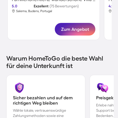
5.0
Exzellent
(75 Bewertungen)
4.9
Salema, Budens, Portugal
Sal
Zum Angebot
Warum HomeToGo die beste Wahl
für deine Unterkunft ist
Sicher bezahlen und auf dem
Preisgekr
richtigen Weg bleiben
Erlebe nahtl
Wähle lokale, vertrauenswürdige
Support bei 
Zahlungsmethoden sowie eine
Bedenken.