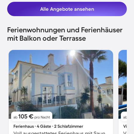
Alle Angebote ansehen
Ferienwohnungen und Ferienhäuser
mit Balkon oder Terrasse
105 €
2
ab
pro Nacht
ab
Ferienhaus ∙ 4 Gäste ∙ 2 Schlafzimmer
Villa 
Voll ausgestattetes Ferienhaus mit Sauna, Grill und Terrasse
Vill