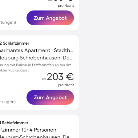
pro Nacht
Zum Angebot
rtungen)
 2 Schlafzimmer
Kinderfreundliches charmantes Apartment | Stadtblick | Perfekt für die Arbeit von Zuhause
Schrobenhausen, Neuburg-Schrobenhausen, Deutschland
nung mit Balkon in Pfaffenhofen an der Ilm
fekter Rückzugsort!
203 €
ab
pro Nacht
Zum Angebot
rtungen)
 1 Schlafzimmer
afzimmer für 4 Personen
Schrobenhausen, Neuburg-Schrobenhausen, Deutschland