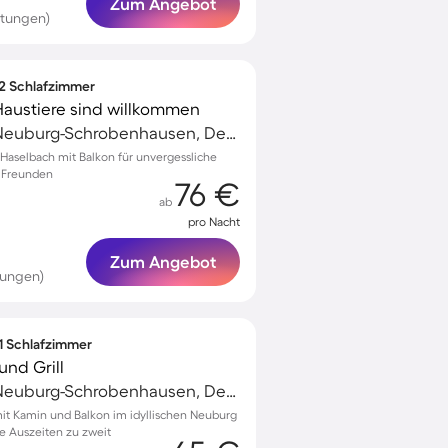
Zum Angebot
rtungen)
 2 Schlafzimmer
 Haustiere sind willkommen
Schrobenhausen, Neuburg-Schrobenhausen, Deutschland
aselbach mit Balkon für unvergessliche
r Freunden
76 €
ab
pro Nacht
Zum Angebot
tungen)
 1 Schlafzimmer
nd Grill
Schrobenhausen, Neuburg-Schrobenhausen, Deutschland
t Kamin und Balkon im idyllischen Neuburg
e Auszeiten zu zweit