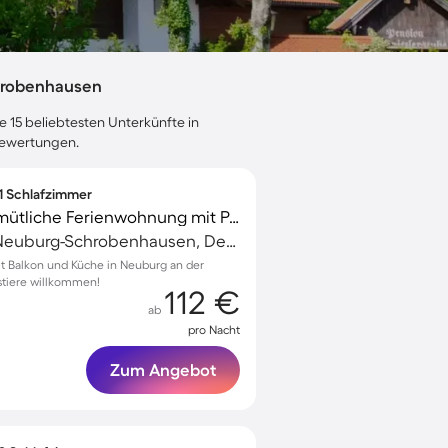
hrobenhausen
e 15 beliebtesten Unterkünfte in
bewertungen.
 1 Schlafzimmer
Voll ausgestattete gemütliche Ferienwohnung mit Pool und Terrasse | Haustiere sind willkommen
Schrobenhausen, Neuburg-Schrobenhausen, Deutschland
 Balkon und Küche in Neuburg an der
stiere willkommen!
112 €
ab
pro Nacht
Zum Angebot