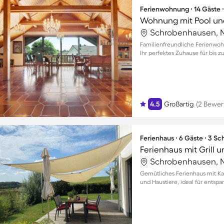
Ferienwohnung ∙ 14 Gäste 
Wohnung mit Pool und
Familienfreundliche Ferienwoh
Ihr perfektes Zuhause für bis zu
4.5
Großartig
(2 Bewer
Ferienhaus ∙ 6 Gäste ∙ 3 S
Gemütliches Ferienhaus mit Ka
und Haustiere, ideal für entsp