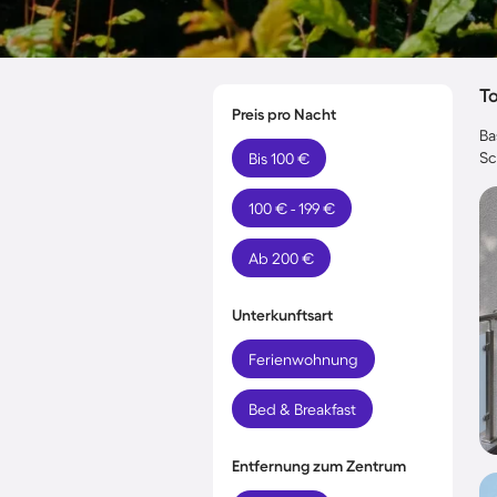
T
Preis pro Nacht
Ba
Sc
Bis 100 €
100 € - 199 €
Ab 200 €
Unterkunftsart
Ferienwohnung
Bed & Breakfast
Entfernung zum Zentrum