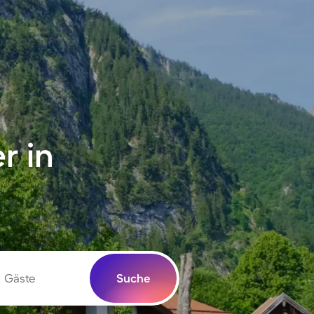
r in
Gäste
Suche