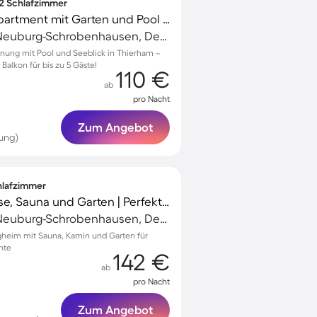
 2 Schlafzimmer
Kinderfreundliches Apartment mit Garten und Pool | Seeblick
Schrobenhausen, Neuburg-Schrobenhausen, Deutschland
nung mit Pool und Seeblick in Thierham –
Balkon für bis zu 5 Gäste!
110 €
ab
pro Nacht
Zum Angebot
ung)
chlafzimmer
Ferienhaus mit Terrasse, Sauna und Garten | Perfekt für die Arbeit von Zuhause
Schrobenhausen, Neuburg-Schrobenhausen, Deutschland
gheim mit Sauna, Kamin und Garten für
nte
142 €
ab
pro Nacht
Zum Angebot