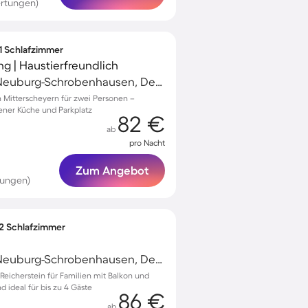
ertungen)
 1 Schlafzimmer
 | Haustierfreundlich
Schrobenhausen, Neuburg-Schrobenhausen, Deutschland
Mitterscheyern für zwei Personen –
ener Küche und Parkplatz
82 €
ab
pro Nacht
Zum Angebot
tungen)
 2 Schlafzimmer
Schrobenhausen, Neuburg-Schrobenhausen, Deutschland
eicherstein für Familien mit Balkon und
d ideal für bis zu 4 Gäste
86 €
ab