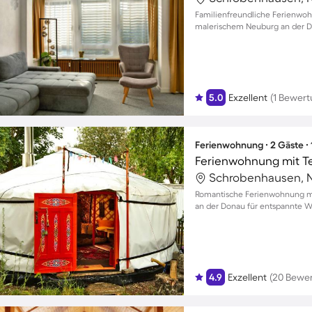
Familienfreundliche Ferienwo
malerischem Neuburg an der Do
5.0
Exzellent
(1 Bewert
Ferienwohnung ∙ 2 Gäste ∙
Romantische Ferienwohnung mi
an der Donau für entspannte 
4.9
Exzellent
(20 Bewe