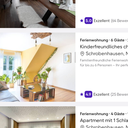
5.0
Exzellent
(64 Bewe
Ferienwohnung ∙ 6 Gäste ∙
Familienfreundliche Ferienwoh
für bis zu 6 Personen – Ihr per
4.9
Exzellent
(25 Bewe
Ferienwohnung ∙ 4 Gäste ∙
Apartment mit 1 Schl