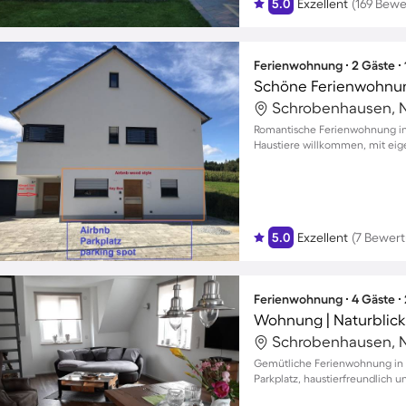
5.0
Exzellent
(169 Bew
Ferienwohnung ∙ 2 Gäste ∙
Schöne Ferienwohnung
Romantische Ferienwohnung in 
Haustiere willkommen, mit eig
5.0
Exzellent
(7 Bewer
Ferienwohnung ∙ 4 Gäste ∙
Wohnung | Naturblick
Gemütliche Ferienwohnung in R
Parkplatz, haustierfreundlich un