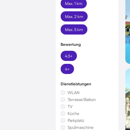
Max. 1 km
Max. 2 km
Max. 5 km
Bewertung
4,5+
4+
Dienstleistungen
WLAN
Terrasse/Balkon
TV
Küche
Parkplatz
Spülmaschine