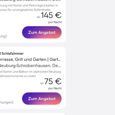
hnung mit Küche und Parkmöglichkeiten in
nau für unvergessliche Aufenthalte
145 €
ab
pro Nacht
Zum Angebot
ung)
 1 Schlafzimmer
Ferienwohnung mit Terrasse, Grill und Garten | Gartenblick
Schrobenhausen, Neuburg-Schrobenhausen, Deutschland
t Kamin und Balkon im idyllischen Neuburg
Wellnessmomente zu zweit
75 €
ab
pro Nacht
Zum Angebot
rtungen)