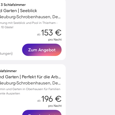
∙ 3 Schlafzimmer
 Garten | Seeblick
Schrobenhausen, Neuburg-Schrobenhausen, Deutschland
nung mit Seeblick und Pool in Thierham -
 10 Gäste!
153 €
ab
pro Nacht
Zum Angebot
tungen)
chlafzimmer
Ferienhaus mit Grill und Garten | Perfekt für die Arbeit von Zuhause
Schrobenhausen, Neuburg-Schrobenhausen, Deutschland
min und Garten in Oberhausen für Familien
annte Auszeiten
196 €
ab
pro Nacht