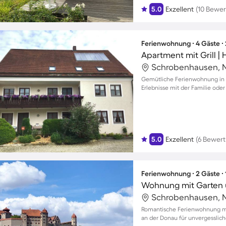
5.0
Exzellent
(10 Bewe
Ferienwohnung ∙ 4 Gäste ∙
Apartment mit Grill |
Gemütliche Ferienwohnung in H
Erlebnisse mit der Familie ode
5.0
Exzellent
(6 Bewer
Ferienwohnung ∙ 2 Gäste ∙
Wohnung mit Garten u
Romantische Ferienwohnung mi
an der Donau für unvergesslich