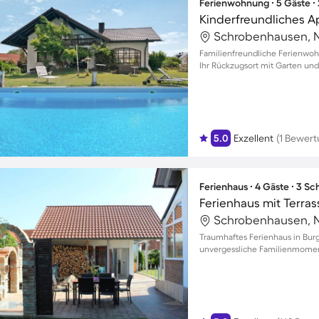
Ferienwohnung ∙ 5 Gäste ∙
Familienfreundliche Ferienwoh
Ihr Rückzugsort mit Garten und 
5.0
Exzellent
(1 Bewert
Ferienhaus ∙ 4 Gäste ∙ 3 S
Traumhaftes Ferienhaus in Bur
unvergessliche Familienmome