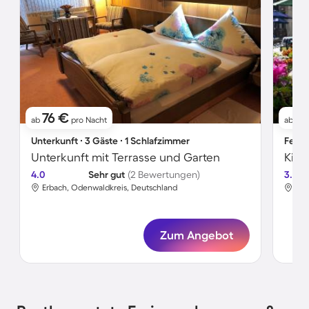
76 €
10
ab
pro Nacht
ab
Unterkunft ∙ 3 Gäste ∙ 1 Schlafzimmer
Ferie
Unterkunft mit Terrasse und Garten
4.0
Sehr gut
(2 Bewertungen)
3.5
Erbach, Odenwaldkreis, Deutschland
Erb
Zum Angebot