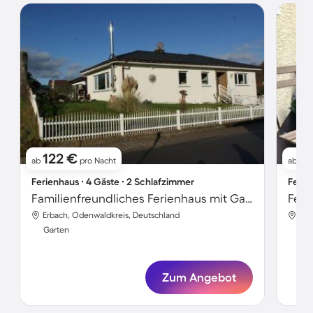
122 €
71
ab
pro Nacht
ab
Ferienhaus ∙ 4 Gäste ∙ 2 Schlafzimmer
Ferie
Familienfreundliches Ferienhaus mit Garten, Grill und Terrasse
Erbach, Odenwaldkreis, Deutschland
Erb
Garten
Gar
Zum Angebot