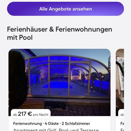
Alle Angebote ansehen
Ferienhäuser & Ferienwohnungen
mit Pool
217 €
6
ab
pro Nacht
ab
Ferienwohnung ∙ 4 Gäste ∙ 2 Schlafzimmer
Ferie
Apartment mit Grill, Pool und Terrasse