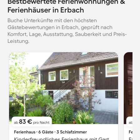
Bestbewertete Ferienwohnungen &
Ferienhäuser in Erbach
Buche Unterkünfte mit den höchsten
Gästebewertungen in Erbach, geprüft nach
Komfort, Lage, Ausstattung, Sauberkeit und Preis-
Leistung.
83 €
7
ab
pro Nacht
ab
Ferienhaus ∙ 6 Gäste ∙ 3 Schlafzimmer
Ferie
Kinderfreundliches Ferienhaus mit Garten, Grill und Terrasse