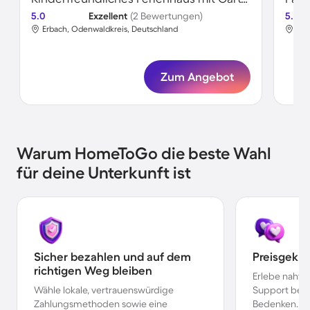
5.0
Exzellent
(2 Bewertungen)
5.0
Erbach, Odenwaldkreis, Deutschland
Erb
Zum Angebot
Warum HomeToGo die beste Wahl
für deine Unterkunft ist
Sicher bezahlen und auf dem
Preisgekr
richtigen Weg bleiben
Erlebe nahtl
Wähle lokale, vertrauenswürdige
Support bei 
Zahlungsmethoden sowie eine
Bedenken.