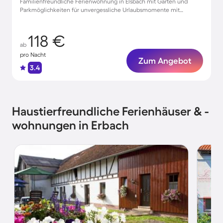
Familienfreundliche Ferienwohnung in Elsbach mit Garten und
Parkmöglichkeiten für unvergessliche Urlaubsmomente mit
Haustieren
118 €
ab
pro Nacht
Zum Angebot
3.4
Haustierfreundliche Ferienhäuser & -
wohnungen in Erbach