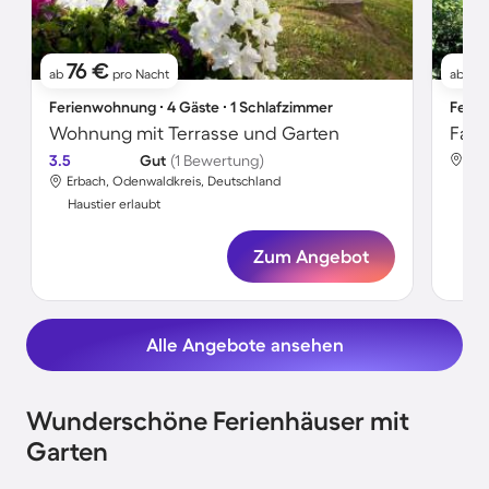
76 €
8
ab
pro Nacht
ab
Ferienwohnung ∙ 4 Gäste ∙ 1 Schlafzimmer
Ferie
Wohnung mit Terrasse und Garten
3.5
Gut
(1 Bewertung)
Erb
Erbach, Odenwaldkreis, Deutschland
Hau
Haustier erlaubt
Zum Angebot
Alle Angebote ansehen
Wunderschöne Ferienhäuser mit
Garten