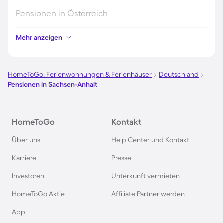
Pensionen in Österreich
Mehr anzeigen
Pensionen in Hamburg
Pensionen in Berlin
HomeToGo: Ferienwohnungen & Ferienhäuser
Deutschland
Pensionen in Sachsen-Anhalt
Pensionen im Schwarzwald
HomeToGo
Kontakt
Pensionen in Oberstdorf
Über uns
Help Center und Kontakt
Pensionen in Schweden
Karriere
Presse
Investoren
Unterkunft vermieten
Pensionen in Italien
HomeToGo Aktie
Affiliate Partner werden
Pensionen in Holland
App