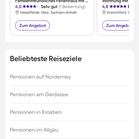
Familienfreundliches Ferienhaus mit Garten, Terrasse und Grill | Bergblick | Haustiere sind willkommen
Wohnung mit Terra
4,0
Sehr gut
(1 Bewertung)
4,8
Exzel
Hasselfelde, Harz, Sachsen-Anhalt
Zum Angebot
Zum Angebot
Beliebteste Reiseziele
Pensionen auf Norderney
Pensionen am Gardasee
Pensionen in Kroatien
Pensionen im Allgäu