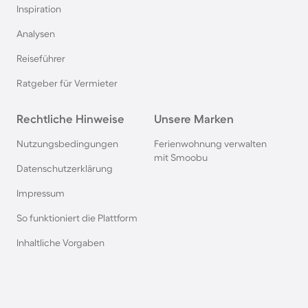
Inspiration
Pensionen auf Sardinien
Analysen
Reiseführer
Pensionen im Bayerischen Wald
Ratgeber für Vermieter
Pensionen an der Polnischen Ostsee
Rechtliche Hinweise
Unsere Marken
Pensionen in Deutschland
Nutzungsbedingungen
Ferienwohnung verwalten
mit Smoobu
Datenschutzerklärung
Pensionen in Süddeutschland
Impressum
So funktioniert die Plattform
Pensionen in Berchtesgaden
Inhaltliche Vorgaben
Pensionen im Spreewald
Pensionen in der Toskana