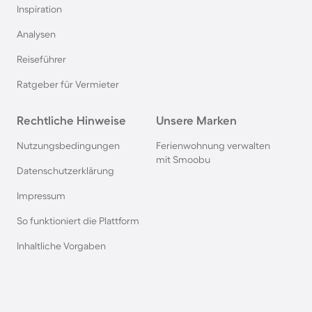
Inspiration
Pensionen auf Sardinien
Analysen
Reiseführer
Pensionen im Bayerischen Wald
Ratgeber für Vermieter
Pensionen an der Polnischen Ostsee
Rechtliche Hinweise
Unsere Marken
Pensionen in Deutschland
Nutzungsbedingungen
Ferienwohnung verwalten
mit Smoobu
Datenschutzerklärung
Pensionen in Süddeutschland
Impressum
So funktioniert die Plattform
Pensionen in Berchtesgaden
Inhaltliche Vorgaben
Pensionen im Spreewald
Pensionen in der Toskana