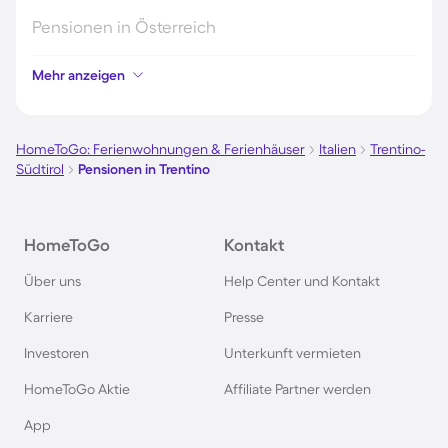
Pensionen in Österreich
Mehr anzeigen
Pensionen in Hamburg
Pensionen in Berlin
HomeToGo: Ferienwohnungen & Ferienhäuser
Italien
Trentino-
Südtirol
Pensionen in Trentino
Pensionen im Schwarzwald
HomeToGo
Kontakt
Pensionen in Oberstdorf
Über uns
Help Center und Kontakt
Pensionen in Schweden
Karriere
Presse
Investoren
Unterkunft vermieten
Pensionen in Italien
HomeToGo Aktie
Affiliate Partner werden
Pensionen in Holland
App