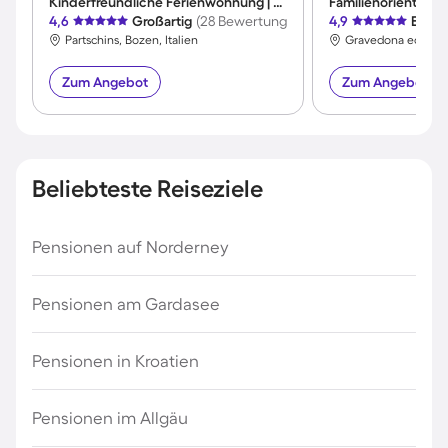
Kinderfreundliche Ferienwohnung | Hunde erlaubt
4,6
Großartig
(28 Bewertungen)
4,9
Exzel
Partschins, Bozen, Italien
Gravedona ed Uniti
Zum Angebot
Zum Angebot
Beliebteste Reiseziele
Pensionen auf Norderney
Pensionen am Gardasee
Pensionen in Kroatien
Pensionen im Allgäu