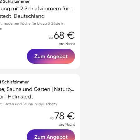
 2 Schlafzimmer
Wunderschöne Wohnung mit 2 Schlafzimmern für 3 Personen
tedt, Deutschland
moderner Küche für bis zu 3 Gäste in
en
68 €
ab
pro Nacht
Zum Angebot
 1 Schlafzimmer
Apartment mit Terrasse, Sauna und Garten | Naturblick
rf, Helmstedt
 Garten und Sauna in idyllischem
78 €
ab
pro Nacht
Zum Angebot