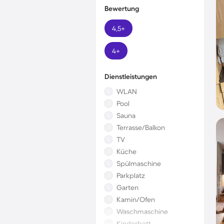
Bewertung
4,5+
4+
Dienstleistungen
WLAN
Pool
Sauna
Terrasse/Balkon
TV
Küche
Spülmaschine
Parkplatz
Garten
Kamin/Ofen
Waschmaschine
Kinderbett