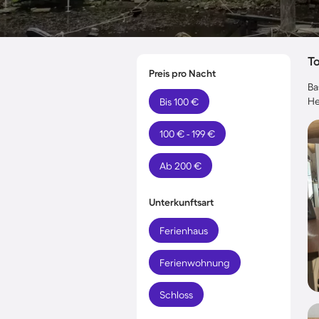
T
Preis pro Nacht
Ba
He
Bis 100 €
100 € - 199 €
Ab 200 €
Unterkunftsart
Ferienhaus
Ferienwohnung
Schloss