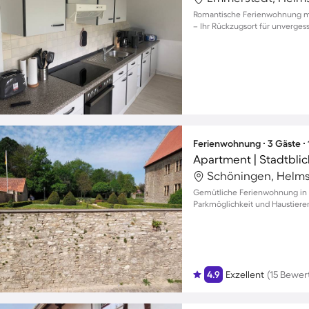
Romantische Ferienwohnung mi
– Ihr Rückzugsort für unverge
Ferienwohnung ∙ 3 Gäste ∙
Schöningen, Helms
Gemütliche Ferienwohnung in S
Parkmöglichkeit und Haustier
4.9
Exzellent
(15 Bewe