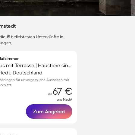
lmstedt
die 15 beliebtesten Unterkünfte in
tungen.
hlafzimmer
Charmantes Ferienhaus mit Terrasse | Haustiere sind willkommen
tedt, Deutschland
höningen für unvergessliche Auszeiten mit
rkplatz
67 €
ab
pro Nacht
Zum Angebot