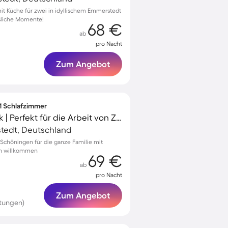
t Küche für zwei in idyllischem Emmerstedt
ssliche Momente!
68 €
ab
pro Nacht
Zum Angebot
 1 Schlafzimmer
Apartment | Stadtblick | Perfekt für die Arbeit von Zuhause
tedt, Deutschland
chöningen für die ganze Familie mit
en willkommen
69 €
ab
pro Nacht
Zum Angebot
rtungen)