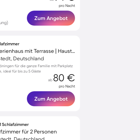
pro Nacht
Zum Angebot
ung)
hlafzimmer
Familienorientiertes Ferienhaus mit Terrasse | Haustierfreundlich
tedt, Deutschland
ningen für die ganze Familie mit Parkplatz
 ideal für bis zu 5 Gäste
80 €
ab
pro Nacht
Zum Angebot
 1 Schlafzimmer
afzimmer für 2 Personen
tedt, Deutschland