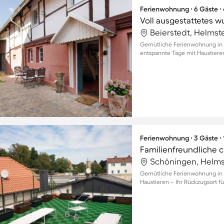
Ferienwohnung ∙ 6 Gäste ∙
Beierstedt, Helmst
Gemütliche Ferienwohnung in B
entspannte Tage mit Haustieren
Ferienwohnung ∙ 3 Gäste ∙
Schöningen, Helms
Gemütliche Ferienwohnung in 
Haustieren – Ihr Rückzugsort 