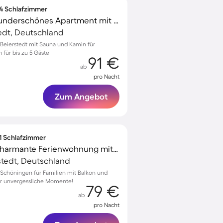
 4 Schlafzimmer
Voll ausgestattetes wunderschönes Apartment mit Sauna, Grill und Terrasse | Hunde erlaubt
edt, Deutschland
eierstedt mit Sauna und Kamin für
 für bis zu 5 Gäste
91 €
ab
pro Nacht
Zum Angebot
 1 Schlafzimmer
Familienfreundliche charmante Ferienwohnung mit Terrasse | Stadtblick | Haustierfreundlich
tedt, Deutschland
Schöningen für Familien mit Balkon und
für unvergessliche Momente!
79 €
ab
pro Nacht