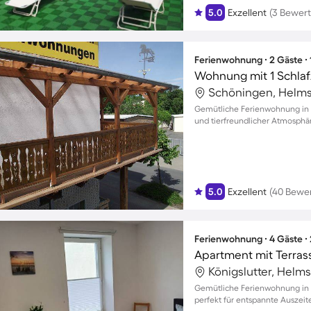
5.0
Exzellent
(3 Bewer
Ferienwohnung ∙ 2 Gäste ∙
Wohnung mit 1 Schlaf
Schöningen, Helms
Gemütliche Ferienwohnung in S
und tierfreundlicher Atmosphä
5.0
Exzellent
(40 Bewe
Ferienwohnung ∙ 4 Gäste ∙
Apartment mit Terras
Königslutter, Helm
Gemütliche Ferienwohnung in Kö
perfekt für entspannte Auszeit