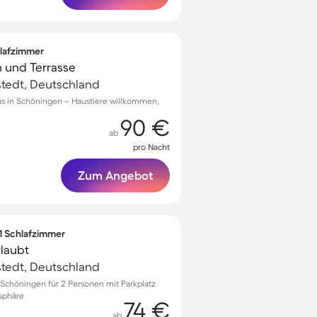
hlafzimmer
n und Terrasse
tedt, Deutschland
us in Schöningen – Haustiere willkommen,
90 €
ab
pro Nacht
Zum Angebot
 1 Schlafzimmer
laubt
tedt, Deutschland
chöningen für 2 Personen mit Parkplatz
sphäre
74 €
ab