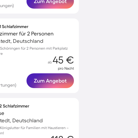
Zum Angebot
tungen)
 1 Schlafzimmer
zimmer für 2 Personen
tedt, Deutschland
chöningen für 2 Personen mit Parkplatz
re
45 €
ab
pro Nacht
Zum Angebot
rtungen)
 2 Schlafzimmer
se
stedt, Deutschland
nigslutter für Familien mit Haustieren –
en!