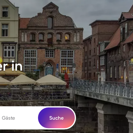
r in
Gäste
Suche