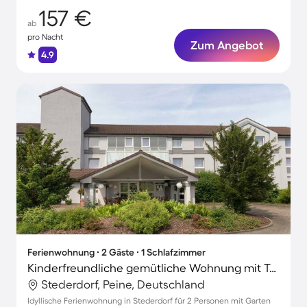
157 €
ab
pro Nacht
Zum Angebot
4.9
Ferienwohnung ∙ 2 Gäste ∙ 1 Schlafzimmer
Kinderfreundliche gemütliche Wohnung mit Terrasse und Garten | Ideal für Homeoffice | Haustiere sind willkommen
Stederdorf, Peine, Deutschland
Idyllische Ferienwohnung in Stederdorf für 2 Personen mit Garten