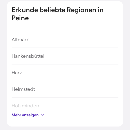
Erkunde beliebte Regionen in
Garbsen
Peine
Giesen
Altmark
Gifhorn
Hankensbüttel
Goslar
Harz
Hannover
Helmstedt
Hildesheim
Holzminden
Isernhagen
Mehr anzeigen
Lüchow