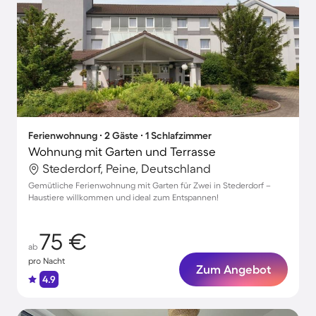
Ferienwohnung ∙ 2 Gäste ∙ 1 Schlafzimmer
Wohnung mit Garten und Terrasse
Stederdorf, Peine, Deutschland
Gemütliche Ferienwohnung mit Garten für Zwei in Stederdorf –
Haustiere willkommen und ideal zum Entspannen!
75 €
ab
pro Nacht
Zum Angebot
4.9