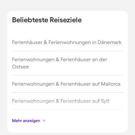
Königslutter am Elm
Lüneburger Heide
Beliebteste Reiseziele
Laatzen
Niedersachsen
Langenhagen
Ferienhäuser & Ferienwohnungen in Dänemark
Nienburg/Weser
Lautenthal
Ferienwohnungen & Ferienhäuser an der
Northeim
Ostsee
Lehre
Oberharz
Ferienwohnungen & Ferienhäuser auf Mallorca
Lehrte
Ostharz
Ferienwohnungen & Ferienhäuser auf Sylt
Linden-Limmer
Rappbodetalsperre
Ferienwohnungen & Ferienhäuser auf Borkum
Mehr anzeigen
Mitte
Schwarmstedt