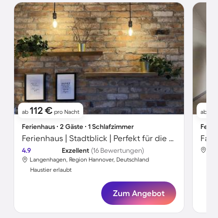
112 €
5
ab
pro Nacht
ab
Ferienhaus ∙ 2 Gäste ∙ 1 Schlafzimmer
Ferie
Ferienhaus | Stadtblick | Perfekt für die Arbeit von Zuhause
4.9
Exzellent
(16 Bewertungen)
Lan
Langenhagen, Region Hannover, Deutschland
Hau
Haustier erlaubt
Zum Angebot