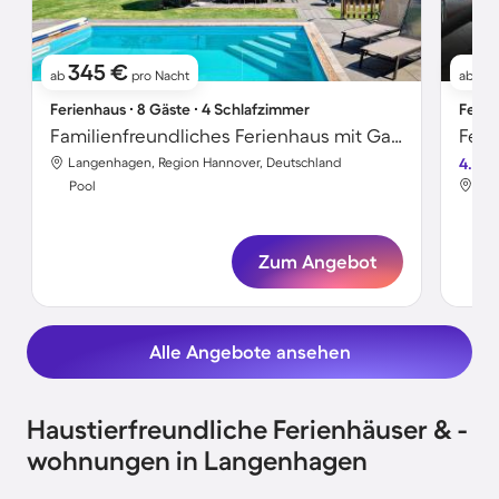
345 €
7
ab
pro Nacht
ab
Ferienhaus ∙ 8 Gäste ∙ 4 Schlafzimmer
Ferie
Familienfreundliches Ferienhaus mit Garten, privatem Pool und Sauna
Feri
Langenhagen, Region Hannover, Deutschland
4.8
Lan
Pool
Poo
Zum Angebot
Alle Angebote ansehen
Haustierfreundliche Ferienhäuser & -
wohnungen in Langenhagen