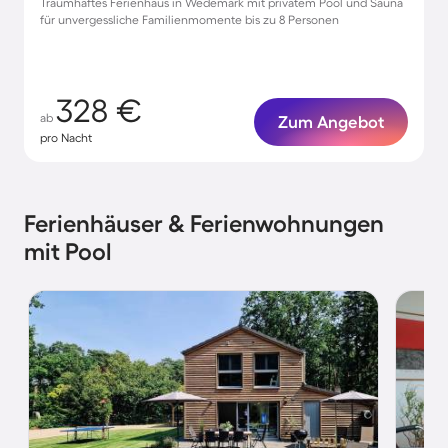
Traumhaftes Ferienhaus in Wedemark mit privatem Pool und Sauna
für unvergessliche Familienmomente bis zu 8 Personen
328 €
ab
Zum Angebot
pro Nacht
Ferienhäuser & Ferienwohnungen
mit Pool