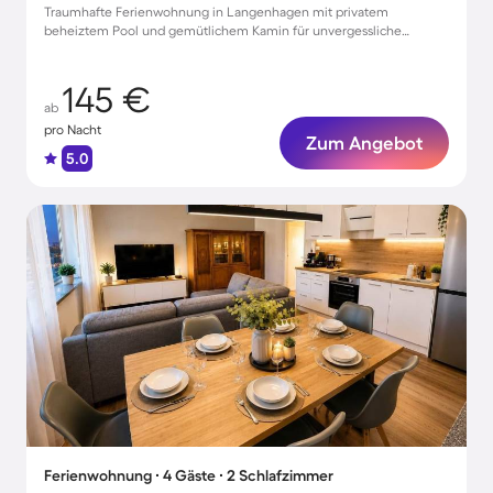
Traumhafte Ferienwohnung in Langenhagen mit privatem
beheiztem Pool und gemütlichem Kamin für unvergessliche
Familienmomente
145 €
ab
pro Nacht
Zum Angebot
5.0
Ferienwohnung ∙ 4 Gäste ∙ 2 Schlafzimmer