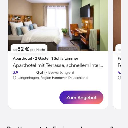
82 €
6
ab
pro Nacht
ab
Aparthotel ∙ 2 Gäste ∙ 1 Schlafzimmer
Ferie
Aparthotel mit Terrasse, schnellem Internet und Grill | Ideal für Homeoffice
3.9
Gut
(7 Bewertungen)
4.6
Langenhagen, Region Hannover, Deutschland
Lan
Zum Angebot