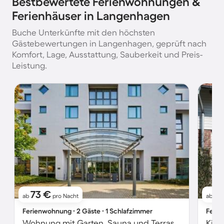
Bestbewertete Ferienwohnungen &
Ferienhäuser in Langenhagen
Buche Unterkünfte mit den höchsten
Gästebewertungen in Langenhagen, geprüft nach
Komfort, Lage, Ausstattung, Sauberkeit und Preis-
Leistung.
73 €
6
ab
pro Nacht
ab
Ferienwohnung ∙ 2 Gäste ∙ 1 Schlafzimmer
Ferie
Wohnung mit Garten, Sauna und Terrasse