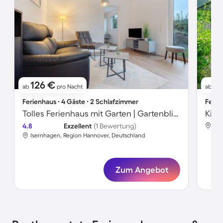
126 €
1
ab
pro Nacht
ab
Ferienhaus ∙ 4 Gäste ∙ 2 Schlafzimmer
Ferie
Tolles Ferienhaus mit Garten | Gartenblick
4.8
Exzellent
(1 Bewertung)
Ise
Isernhagen, Region Hannover, Deutschland
Zum Angebot