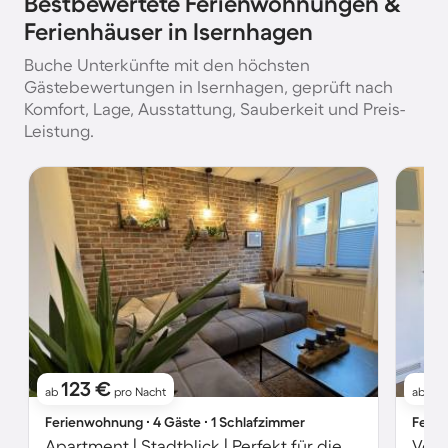
Bestbewertete Ferienwohnungen &
Ferienhäuser in Isernhagen
Buche Unterkünfte mit den höchsten
Gästebewertungen in Isernhagen, geprüft nach
Komfort, Lage, Ausstattung, Sauberkeit und Preis-
Leistung.
123 €
15
ab
pro Nacht
ab
Ferienwohnung ∙ 4 Gäste ∙ 1 Schlafzimmer
Ferie
Apartment | Stadtblick | Perfekt für die Arbeit von Zuhause