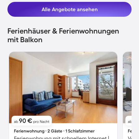
Alle Angebote ansehen
Ferienhäuser & Ferienwohnungen
mit Balkon
90 €
1
ab
pro Nacht
ab
Ferienwohnung ∙ 2 Gäste ∙ 1 Schlafzimmer
Ferie
Ferienwohnung mit schnellem Internet | Gartenblick | Perfekt für die Arbeit von Zuhause