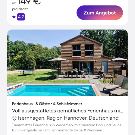
149 €
ab
pro Nacht
Zum Angebot
4.7
Ferienhaus ∙ 8 Gäste ∙ 4 Schlafzimmer
Voll ausgestattetes gemütliches Ferienhaus mit Grill, privatem Pool und Garten
Isernhagen, Region Hannover, Deutschland
Traumhaftes Ferienhaus in Wedemark mit privatem Pool und Sauna
für unvergessliche Familienmomente bis zu 8 Personen