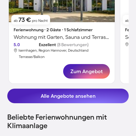
73 €
1
ab
pro Nacht
ab
Ferienwohnung ∙ 2 Gäste ∙ 1 Schlafzimmer
Ferie
Wohnung mit Garten, Sauna und Terrasse
Schö
5.0
Exzellent
(8 Bewertungen)
Ise
Isernhagen, Region Hannover, Deutschland
Ter
Terrasse/Balkon
Zum Angebot
Alle Angebote ansehen
Beliebte Ferienwohnungen mit
Klimaanlage