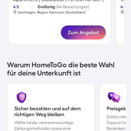
4.5
Großartig
(44 Bewertungen)
4.9
Isernhagen, Region Hannover, Deutschland
Ise
Zum Angebot
Warum HomeToGo die beste Wahl
für deine Unterkunft ist
Sicher bezahlen und auf dem
Preisgekr
richtigen Weg bleiben
Erlebe nahtl
Wähle lokale, vertrauenswürdige
Support bei 
Zahlungsmethoden sowie eine
Bedenken.