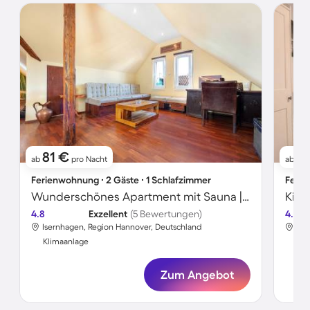
81 €
5
ab
pro Nacht
ab
Ferienwohnung ∙ 2 Gäste ∙ 1 Schlafzimmer
Ferie
Wunderschönes Apartment mit Sauna | Perfekt für die Arbeit von Zuhause
4.8
Exzellent
(5 Bewertungen)
4.7
Isernhagen, Region Hannover, Deutschland
Ise
Klimaanlage
Kli
Zum Angebot