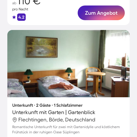
110 €
ab
pro Nacht
Zum Angebot
4.2
Unterkunft ∙ 2 Gäste ∙ 1 Schlafzimmer
Unterkunft mit Garten | Gartenblick
Flechtingen, Börde, Deutschland
Romantische Unterkunft für zwei mit Gartenidylle und köstlichem
Frühstück in der ruhigen Oase Süplingen