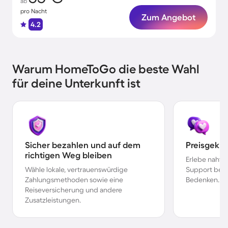
ab
pro Nacht
Zum Angebot
4.2
Warum HomeToGo die beste Wahl
für deine Unterkunft ist
Sicher bezahlen und auf dem
Preisgekr
richtigen Weg bleiben
Erlebe nahtl
Wähle lokale, vertrauenswürdige
Support bei 
Zahlungsmethoden sowie eine
Bedenken.
Reiseversicherung und andere
Zusatzleistungen.