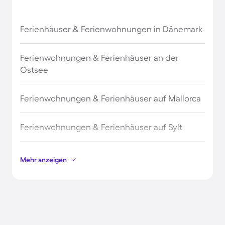
Braunschweig
Ferienhäuser & Ferienwohnungen in Dänemark
Altenau
Ferienwohnungen & Ferienhäuser an der
Bad Bevensen
Ostsee
Halle (Saale)
Ferienwohnungen & Ferienhäuser auf Mallorca
Hildesheim
Ferienwohnungen & Ferienhäuser auf Sylt
Hann. Münden
Ferienwohnungen & Ferienhäuser auf Borkum
Mehr anzeigen
Walsrode
Ferienwohnungen & Ferienhäuser auf
Norderney
Markkleeberg
Ferienwohnungen & Ferienhäuser am