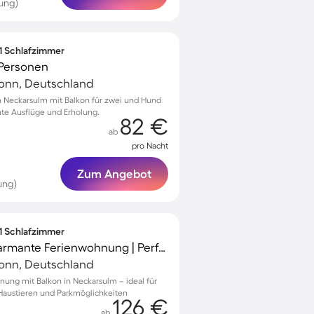
ung)
 1 Schlafzimmer
 Personen
ronn, Deutschland
 Neckarsulm mit Balkon für zwei und Hund
nte Ausflüge und Erholung.
82 €
ab
pro Nacht
Zum Angebot
ung)
 1 Schlafzimmer
Kinderfreundliche charmante Ferienwohnung | Perfekt für die Arbeit von Zuhause | Haustiere erlaubt
ronn, Deutschland
ung mit Balkon in Neckarsulm – ideal für
Haustieren und Parkmöglichkeiten
126 €
ab