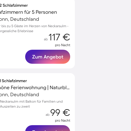
 2 Schlafzimmer
afzimmern für 5 Personen
ronn, Deutschland
bis zu 5 Gäste im Herzen von Neckarsulm -
ergessliche Erlebnisse
117 €
ab
pro Nacht
Zum Angebot
 1 Schlafzimmer
Kinderfreundliche schöne Ferienwohnung | Naturblick | Ideal für Homeoffice | Haustierfreundlich
ronn, Deutschland
eckarsulm mit Balkon für Familien und
 Auszeiten zu zweit
99 €
ab
pro Nacht