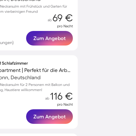
Neckarsulm mit Frühstück und Garten für
em vierbeinigen Freund
69 €
ab
pro Nacht
Zum Angebot
tungen)
 1 Schlafzimmer
Kinderfreundliches Apartment | Perfekt für die Arbeit von Zuhause | Haustiere erlaubt
ronn, Deutschland
Neckarsulm für 2 Personen mit Balkon und
ng, Haustiere willkommen!
116 €
ab
pro Nacht
Zum Angebot