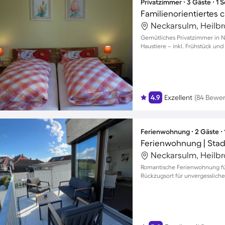
Privatzimmer ∙ 3 Gäste ∙ 1
Neckarsulm, Heilb
Gemütliches Privatzimmer in N
Haustiere – inkl. Frühstück un
4.9
Exzellent
(84 Bewe
Ferienwohnung ∙ 2 Gäste ∙
Ferienwohnung | Stad
Neckarsulm, Heilb
Romantische Ferienwohnung für
Rückzugsort für unvergesslic