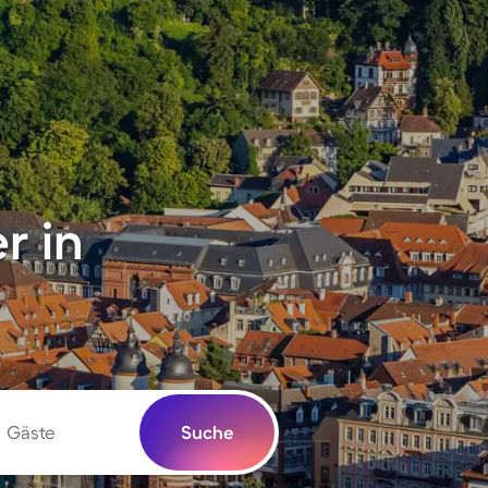
r in
Gäste
Suche