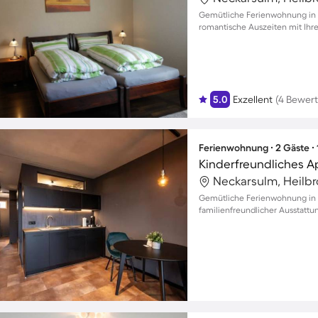
Gemütliche Ferienwohnung in 
romantische Auszeiten mit Ihr
5.0
Exzellent
(4 Bewer
Ferienwohnung ∙ 2 Gäste ∙
Neckarsulm, Heilb
Gemütliche Ferienwohnung in 
familienfreundlicher Ausstattu