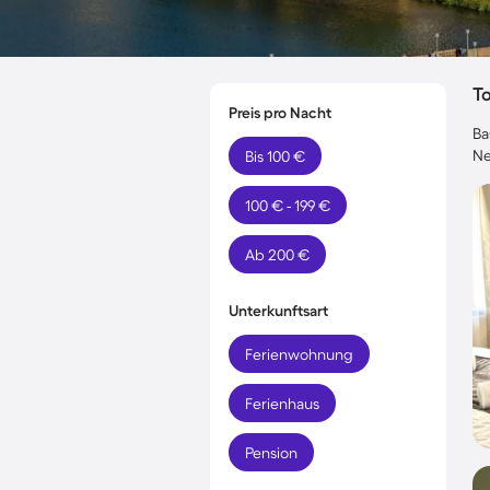
T
Preis pro Nacht
Ba
Ne
Bis 100 €
100 € - 199 €
Ab 200 €
Unterkunftsart
Ferienwohnung
Ferienhaus
Pension