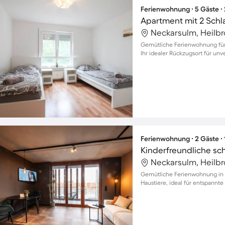
Ferienwohnung ∙ 5 Gäste ∙
Apartment mit 2 Schl
Neckarsulm, Heilb
Gemütliche Ferienwohnung für 
Ihr idealer Rückzugsort für unv
Ferienwohnung ∙ 2 Gäste ∙
Neckarsulm, Heilb
Gemütliche Ferienwohnung in N
Haustiere, ideal für entspannte