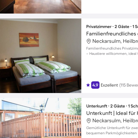
Privatzimmer ∙ 2 Gäste ∙ 1
Neckarsulm, Heilb
Familienfreundliches Privatzi
– Haustiere willkommen, ideal 
4.9
Exzellent
(115 Bewe
Unterkunft ∙ 2 Gäste ∙ 1 Sc
Unterkunft | Ideal fü
Neckarsulm, Heilb
Gemütliche Unterkunft für zwe
bequemen Parkmöglichkeiten