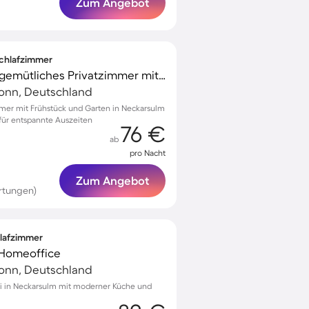
Zum Angebot
 Schlafzimmer
Familienfreundliches gemütliches Privatzimmer mit Terrasse, Garten und Grill | Ideal für Homeoffice | Haustierfreundlich
ronn, Deutschland
mmer mit Frühstück und Garten in Neckarsulm
für entspannte Auszeiten
76 €
ab
pro Nacht
Zum Angebot
rtungen)
hlafzimmer
r Homeoffice
ronn, Deutschland
i in Neckarsulm mit moderner Küche und