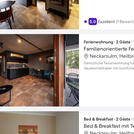
5.0
Exzellent
(1 Bewert
Ferienwohnung ∙ 2 Gäste ∙
Neckarsulm, Heilb
Gemütliche Ferienwohnung für 
Haustierliebhaber mit komfort
Bed & Breakfast ∙ 2 Gäste ∙
Bed & Breakfast mit T
Neckarsulm, Heilb