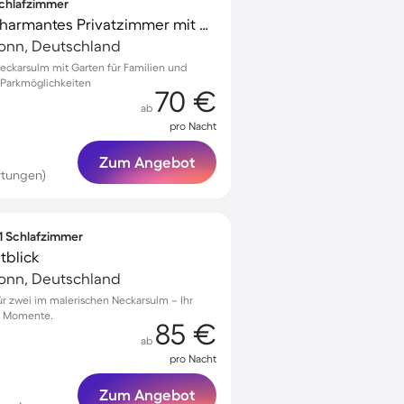
 Schlafzimmer
Familienorientiertes charmantes Privatzimmer mit Garten, Grill und Terrasse | Perfekt für die Arbeit von Zuhause | Haustiere erlaubt
ronn, Deutschland
eckarsulm mit Garten für Familien und
d Parkmöglichkeiten
70 €
ab
pro Nacht
Zum Angebot
rtungen)
 1 Schlafzimmer
tblick
ronn, Deutschland
 zwei im malerischen Neckarsulm – Ihr
he Momente.
85 €
ab
pro Nacht
Zum Angebot