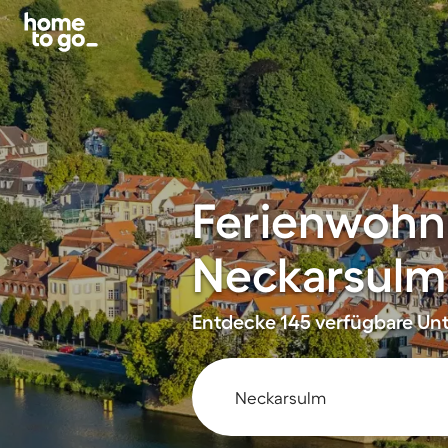
Ferienwohn
Neckarsulm
Entdecke 145 verfügbare Unt