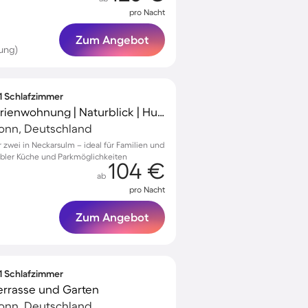
pro Nacht
Zum Angebot
ung)
 1 Schlafzimmer
Familienorientierte Ferienwohnung | Naturblick | Hunde erlaubt
ronn, Deutschland
zwei in Neckarsulm – ideal für Familien und
abler Küche und Parkmöglichkeiten
104 €
ab
pro Nacht
Zum Angebot
 1 Schlafzimmer
errasse und Garten
ronn, Deutschland