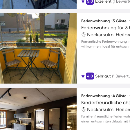
5.0
Exzellent
(1 Bewert
Ferienwohnung ∙ 3 Gäste ∙
Ferienwohnung für 3
Neckarsulm, Heilb
Romantische Ferienwohnung in
willkommen! Ideal für entspan
4.0
Sehr gut
(1 Bewert
Ferienwohnung ∙ 4 Gäste ∙
Neckarsulm, Heilb
Familienfreundliche Ferienwohn
einen entspannten Urlaub mit 