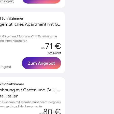
rtungen)
 1 Schlafzimmer
Familienfreundliches gemütliches Apartment mit Grill, Garten und Sauna | Ideal für Homeoffice | Haustiere sind willkommen
Garten und Sauna in Vintl für erholsame
nd Ihren Haustieren
71 €
ab
pro Nacht
Zum Angebot
tungen)
 2 Schlafzimmer
Familienorientierte Wohnung mit Garten und Grill | Flussblick | Haustierfreundlich
l, Italien
San Giacomo mit atemberaubendem Bergblick
nvergessliche Urlaubsmomente
80 €
ab