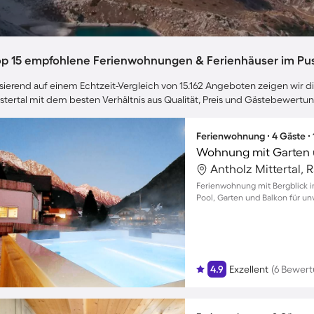
op 15 empfohlene Ferienwohnungen & Ferienhäuser im Pus
sierend auf einem Echtzeit-Vergleich von 15.162 Angeboten zeigen wir di
stertal mit dem besten Verhältnis aus Qualität, Preis und Gästebewertu
Ferienwohnung ∙ 4 Gäste ∙
Wohnung mit Garten u
Antholz Mittertal, 
Ferienwohnung mit Bergblick in 
Pool, Garten und Balkon für u
4.9
Exzellent
(6 Bewer