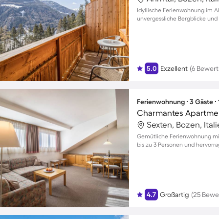
Idyllische Ferienwohnung im Ah
unvergessliche Bergblicke und 
5.0
Exzellent
(6 Bewer
Ferienwohnung ∙ 3 Gäste ∙
Sexten, Bozen, Ital
Gemütliche Ferienwohnung mit
bis zu 3 Personen und hervor
4.7
Großartig
(25 Bewe