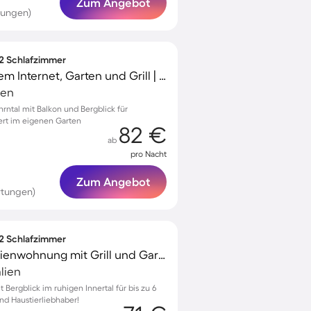
Zum Angebot
tungen)
 2 Schlafzimmer
Wohnung mit schnellem Internet, Garten und Grill | Gartenblick
ien
rntal mit Balkon und Bergblick für
ert im eigenen Garten
82 €
ab
pro Nacht
Zum Angebot
rtungen)
 2 Schlafzimmer
Kinderfreundliche Ferienwohnung mit Grill und Garten | Gartenblick | Skifahren in der Nähe | Haustiere sind willkommen
alien
ergblick im ruhigen Innertal für bis zu 6
und Haustierliebhaber!