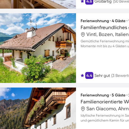
4.6
Großartig
(50 Bewe
Ferienwohnung ∙ 4 Gäste ∙
Vintl, Bozen, Italien
Gemütliche Ferienwohnung mit 
Momente mit bis zu 4 Gästen u
4.4
Sehr gut
(3 Bewer
Ferienwohnung ∙ 5 Gäste ∙
San Giacomo, Ahrnta
Idyllische Ferienwohnung in 
und gemütlichem Kamin für u