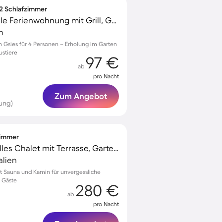
 2 Schlafzimmer
Familienorientierte tolle Ferienwohnung mit Grill, Garten und schnellem Internet | Bergblick | Ideal für Homeoffice | Haustiere erlaubt
n
n Gsies für 4 Personen – Erholung im Garten
ustiere
97 €
ab
pro Nacht
Zum Angebot
ung)
fzimmer
Kinderfreundliches tolles Chalet mit Terrasse, Garten und schnellem Internet | Bergblick
alien
t Sauna und Kamin für unvergessliche
6 Gäste
280 €
ab
pro Nacht