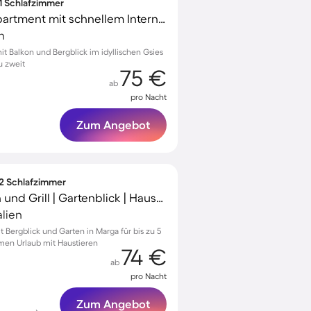
 1 Schlafzimmer
Voll ausgestattetes Apartment mit schnellem Internet, Grill und Garten | Bergblick
n
 Balkon und Bergblick im idyllischen Gsies
u zweit
75 €
ab
pro Nacht
Zum Angebot
 2 Schlafzimmer
Apartment mit Garten und Grill | Gartenblick | Haustiere erlaubt
alien
Bergblick und Garten in Marga für bis zu 5
amen Urlaub mit Haustieren
74 €
ab
pro Nacht
Zum Angebot