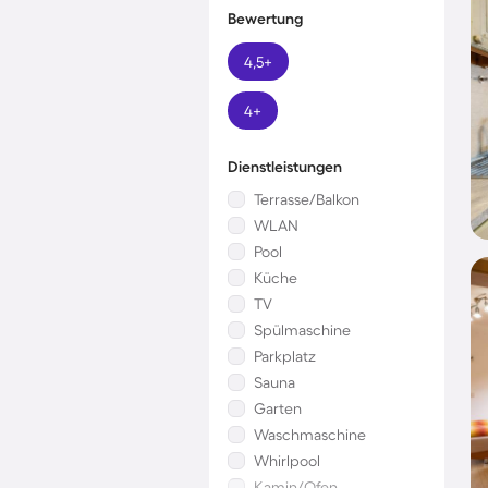
Bewertung
4,5+
4+
Dienstleistungen
Terrasse/Balkon
WLAN
Pool
Küche
TV
Spülmaschine
Parkplatz
Sauna
Garten
Waschmaschine
Whirlpool
Kamin/Ofen