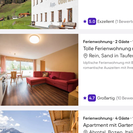
5.0
Exzellent
(1 Bewert
Ferienwohnung ∙ 2 Gäste ∙
Rein, Sand in Taufer
Idyllische Ferienwohnung mit Ba
romantische Auszeiten mit Ihr
4.7
Großartig
(10 Bewe
Ferienwohnung ∙ 4 Gäste ∙
Apartment mit Garten 
Ahrntal, Bozen, Ital