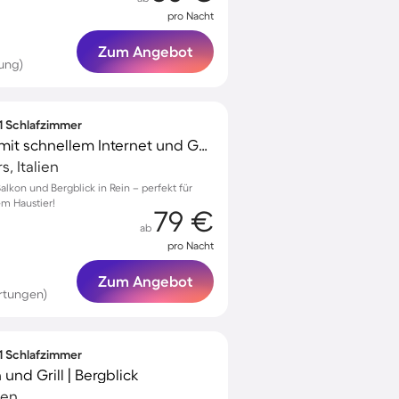
pro Nacht
Zum Angebot
ung)
 1 Schlafzimmer
Tolle Ferienwohnung mit schnellem Internet und Garten | Bergblick | Nah am Skifahren | Hunde erlaubt
s, Italien
lkon und Bergblick in Rein – perfekt für
em Haustier!
79 €
ab
pro Nacht
Zum Angebot
rtungen)
 1 Schlafzimmer
und Grill | Bergblick
ien