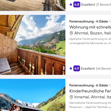
4.8
Exzellent
(3 Bewer
Ferienwohnung ∙ 4 Gäste ∙
Ahrntal, Bozen, Ital
Idyllische Ferienwohnung im Ah
unvergessliche Momente zu vi
4.9
Exzellent
(46 Bewe
Ferienwohnung ∙ 6 Gäste ∙
Innertal, Ahrntal, It
Gemütliche Ferienwohnung mit B
Personen – ideal für Familien 