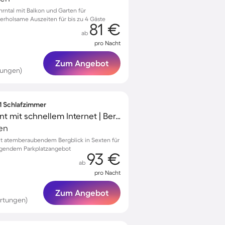
rntal mit Balkon und Garten für
erholsame Auszeiten für bis zu 4 Gäste
81 €
ab
pro Nacht
Zum Angebot
tungen)
 1 Schlafzimmer
Charmantes Apartment mit schnellem Internet | Bergblick
ien
 atemberaubendem Bergblick in Sexten für
ragendem Parkplatzangebot
93 €
ab
pro Nacht
Zum Angebot
rtungen)