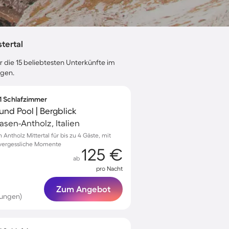
tertal
r die 15 beliebtesten Unterkünfte im
ngen.
 1 Schlafzimmer
nd Pool | Bergblick
Rasen-Antholz, Italien
Antholz Mittertal für bis zu 4 Gäste, mit
nvergessliche Momente
125 €
ab
pro Nacht
Zum Angebot
tungen)