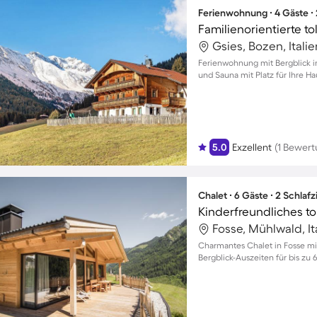
Ferienwohnung ∙ 4 Gäste ∙
Gsies, Bozen, Italie
Ferienwohnung mit Bergblick i
und Sauna mit Platz für Ihre Ha
5.0
Exzellent
(1 Bewert
Chalet ∙ 6 Gäste ∙ 2 Schla
Fosse, Mühlwald, It
Charmantes Chalet in Fosse mi
Bergblick-Auszeiten für bis zu 