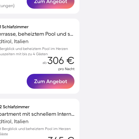
Zum Angebot
tungen)
 1 Schlafzimmer
Ferienwohnung mit Terrasse, beheiztem Pool und schnellem Internet | Stadtblick | Ideal für Homeoffice
irol, Italien
Bergblick und beheiztem Pool im Herzen
uszeiten mit bis zu 4 Gästen
306 €
ab
pro Nacht
Zum Angebot
 2 Schlafzimmer
Kinderfreundliches Apartment mit schnellem Internet, beheiztem Pool und Garten | Bergblick | Perfekt für die Arbeit von Zuhause
irol, Italien
 Bergblick und beheiztem Pool im Herzen
Gäste