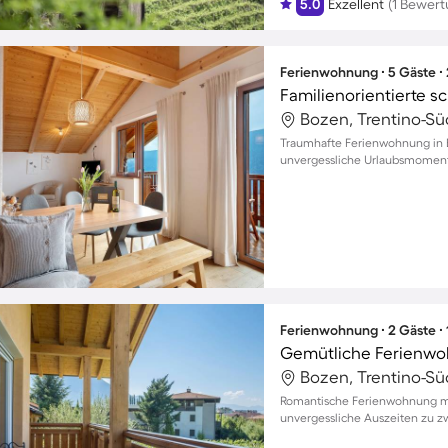
5.0
Exzellent
(1 Bewert
Ferienwohnung ∙ 5 Gäste ∙
Bozen, Trentino-Südt
Traumhafte Ferienwohnung in B
unvergessliche Urlaubsmomente
Ferienwohnung ∙ 2 Gäste ∙
Bozen, Trentino-Südt
Romantische Ferienwohnung mit
unvergessliche Auszeiten zu z