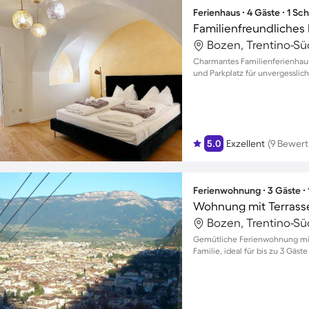
Ferienhaus ∙ 4 Gäste ∙ 1 Sc
Bozen, Trentino-Südt
Charmantes Familienferienhau
und Parkplatz für unvergessli
5.0
Exzellent
(9 Bewer
Ferienwohnung ∙ 3 Gäste ∙
Wohnung mit Terrass
Bozen, Trentino-Südt
Gemütliche Ferienwohnung mit 
Familie, ideal für bis zu 3 Gäs