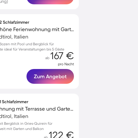
ung)
 2 Schlafzimmer
Familienorientierte schöne Ferienwohnung mit Garten, Terrasse und Sauna | Gartenblick | Ideal für Homeoffice
irol, Italien
ozen mit Pool und Bergblick für
 ideal für Veranstaltungen bis 5 Gäste
167 €
ab
pro Nacht
Zum Angebot
 1 Schlafzimmer
Gemütliche Ferienwohnung mit Terrasse und Garten | Bergblick
irol, Italien
 Bergblick in Gries-Quirein für
weit mit Garten und Balkon
122 €
ab