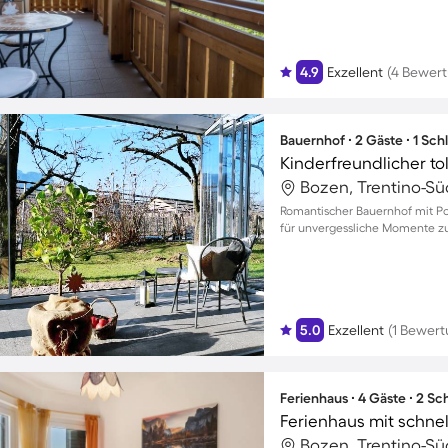
4.9
Exzellent
(4 Bewer
Bauernhof ∙ 2 Gäste ∙ 1 Sc
Bozen, Trentino-Südt
Romantischer Bauernhof mit Poo
für unvergessliche Momente z
5.0
Exzellent
(1 Bewert
Ferienhaus ∙ 4 Gäste ∙ 2 S
Bozen, Trentino-Südt