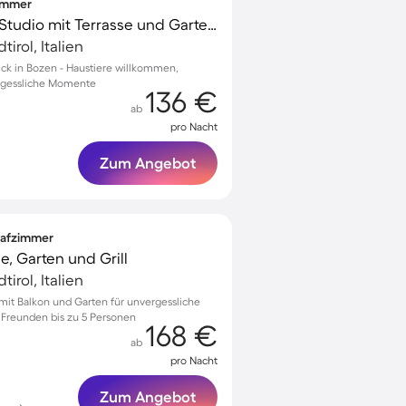
zimmer
Familienfreundliches Studio mit Terrasse und Garten | Bergblick | Hunde erlaubt
irol, Italien
ick in Bozen - Haustiere willkommen,
ergessliche Momente
136 €
ab
pro Nacht
Zum Angebot
hlafzimmer
e, Garten und Grill
irol, Italien
 mit Balkon und Garten für unvergessliche
 Freunden bis zu 5 Personen
168 €
ab
pro Nacht
Zum Angebot