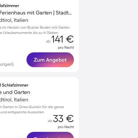
hlafzimmer
Familienfreundliches Ferienhaus mit Garten | Stadtblick
irol, Italien
s im Herzen von Bozner Boden mit Garten
che Urlaubsmomente bis zu 4 Gästen
141 €
ab
pro Nacht
Zum Angebot
tungen)
 1 Schlafzimmer
e und Garten
irol, Italien
Garten in Gries-Quirein für die ganze
te und entspannte Auszeiten
33 €
ab
pro Nacht