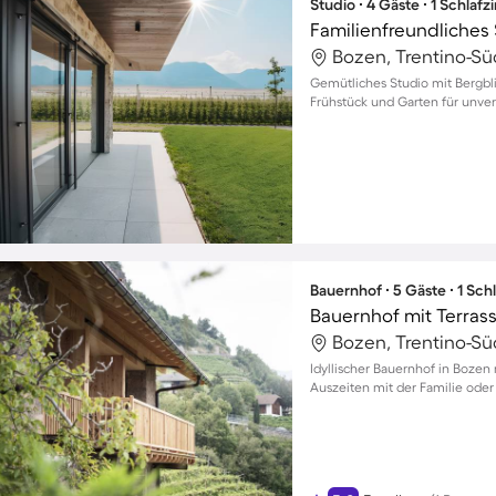
Studio ∙ 4 Gäste ∙ 1 Schlaf
Bozen, Trentino-Südt
Gemütliches Studio mit Bergbl
Frühstück und Garten für unv
Bauernhof ∙ 5 Gäste ∙ 1 Sc
Bauernhof mit Terrass
Bozen, Trentino-Südt
Idyllischer Bauernhof in Bozen
Auszeiten mit der Familie oder