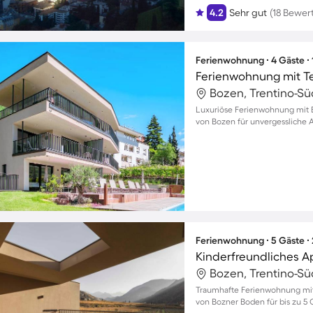
4.2
Sehr gut
(18 Bewer
Ferienwohnung ∙ 4 Gäste ∙
Bozen, Trentino-Südt
Luxuriöse Ferienwohnung mit 
von Bozen für unvergessliche A
Ferienwohnung ∙ 5 Gäste ∙
Bozen, Trentino-Südt
Traumhafte Ferienwohnung mit
von Bozner Boden für bis zu 5 