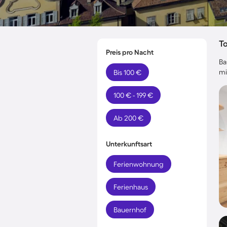
T
Preis pro Nacht
Ba
mi
Bis 100 €
100 € - 199 €
Ab 200 €
Unterkunftsart
Ferienwohnung
Ferienhaus
Bauernhof