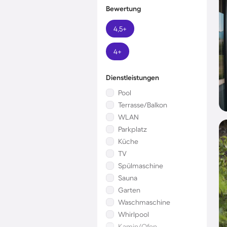
Bewertung
4,5+
4+
Dienstleistungen
Pool
Terrasse/Balkon
WLAN
Parkplatz
Küche
TV
Spülmaschine
Sauna
Garten
Waschmaschine
Whirlpool
Kamin/Ofen