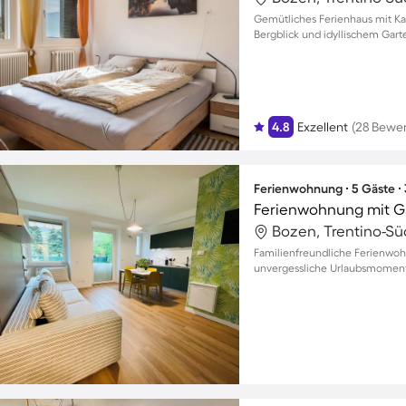
Gemütliches Ferienhaus mit K
Bergblick und idyllischem Garte
4.8
Exzellent
(28 Bewe
Ferienwohnung ∙ 5 Gäste ∙
Bozen, Trentino-Südt
Familienfreundliche Ferienwohn
unvergessliche Urlaubsmoment