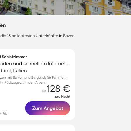
zen
 die 15 beliebtesten Unterkünfte in Bozen
 1 Schlafzimmer
Apartment mit Grill, Garten und schnellem Internet | Stadtblick
irol, Italien
zen mit Balkon und Bergblick für Familien,
 Ihr Rückzugsort in den Alpen!
128 €
ab
pro Nacht
Zum Angebot
ung)