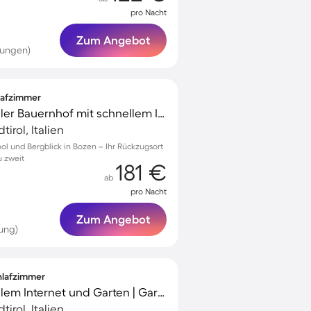
pro Nacht
Zum Angebot
tungen)
hlafzimmer
Kinderfreundlicher toller Bauernhof mit schnellem Internet, Garten und Terrasse | Bergblick
irol, Italien
l und Bergblick in Bozen – Ihr Rückzugsort
u zweit
181 €
ab
pro Nacht
Zum Angebot
ung)
chlafzimmer
Ferienhaus mit schnellem Internet und Garten | Gartenblick
irol, Italien