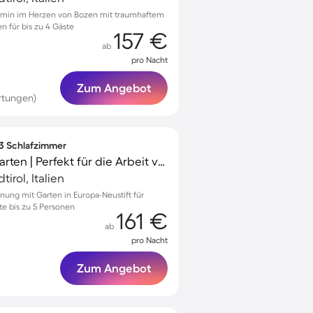
amin im Herzen von Bozen mit traumhaftem
n für bis zu 4 Gäste
157 €
ab
pro Nacht
Zum Angebot
rtungen)
 3 Schlafzimmer
Ferienwohnung mit Garten | Perfekt für die Arbeit von Zuhause
irol, Italien
ung mit Garten in Europa-Neustift für
e bis zu 5 Personen
161 €
ab
pro Nacht
Zum Angebot