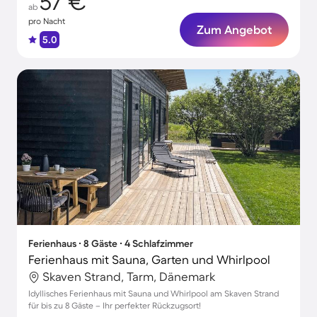
57 €
ab
pro Nacht
Zum Angebot
5.0
Ferienhaus ∙ 8 Gäste ∙ 4 Schlafzimmer
Ferienhaus mit Sauna, Garten und Whirlpool
Skaven Strand, Tarm, Dänemark
Idyllisches Ferienhaus mit Sauna und Whirlpool am Skaven Strand
für bis zu 8 Gäste – Ihr perfekter Rückzugsort!