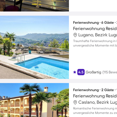
Ferienwohnung ∙ 6 Gäste ∙
Ferienwohnung Reside
Lugano, Bezirk Lug
Traumhafte Ferienwohnung in 
unvergessliche Momente mit bi
4.5
Großartig
(115 Bew
Ferienwohnung ∙ 2 Gäste ∙
Ferienwohnung Reside
Caslano, Bezirk Lu
Romantische Ferienwohnung mit
unvergessliche Momente zu zw