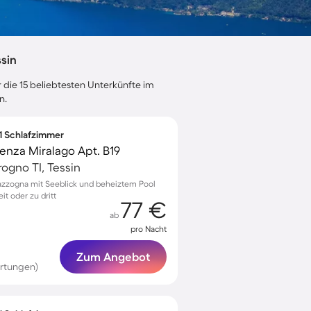
sin
 die 15 beliebtesten Unterkünfte im
n.
 1 Schlafzimmer
nza Miralago Apt. B19
ogno TI, Tessin
iazzogna mit Seeblick und beheiztem Pool
t oder zu dritt
77 €
ab
pro Nacht
Zum Angebot
rtungen)