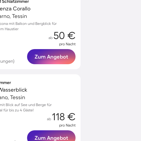
 1 Schlafzimmer
enza Corallo
arno, Tessin
cona mit Balkon und Bergblick für
em Haustier
50 €
ab
pro Nacht
Zum Angebot
tungen)
zimmer
 Wasserblick
ano, Tessin
it Blick auf See und Berge für
 für bis zu 4 Gäste!
118 €
ab
pro Nacht
Zum Angebot