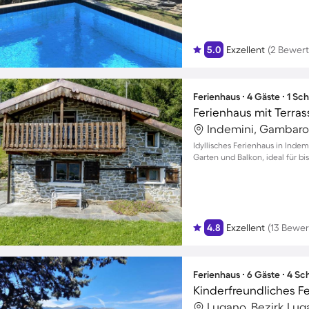
5.0
Exzellent
(2 Bewer
Ferienhaus ∙ 4 Gäste ∙ 1 Sc
Ferienhaus mit Terras
Indemini, Gambarog
Idyllisches Ferienhaus in Indem
Garten und Balkon, ideal für bi
4.8
Exzellent
(13 Bewe
Ferienhaus ∙ 6 Gäste ∙ 4 S
Lugano, Bezirk Lug