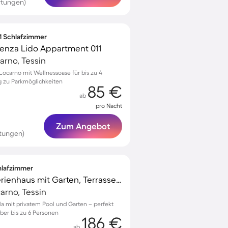
rtungen)
 1 Schlafzimmer
enza Lido Appartment 011
arno, Tessin
ocarno mit Wellnessoase für bis zu 4
 zu Parkmöglichkeiten
85 €
ab
pro Nacht
Zum Angebot
tungen)
chlafzimmer
Kinderfreundliches Ferienhaus mit Garten, Terrasse und Grill | Haustiere sind willkommen
arno, Tessin
ola mit privatem Pool und Garten – perfekt
aber bis zu 6 Personen
186 €
ab