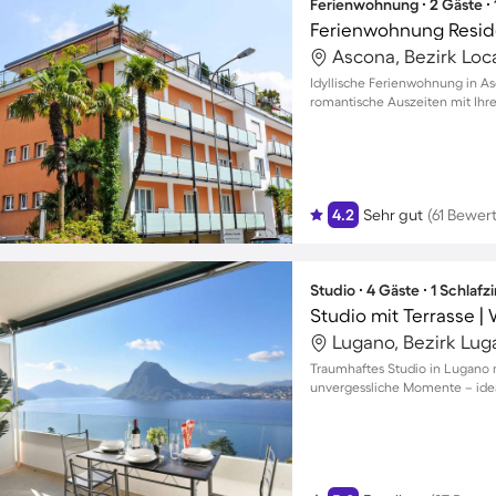
Ferienwohnung ∙ 2 Gäste ∙
Ferienwohnung Resid
Ascona, Bezirk Loc
Idyllische Ferienwohnung in As
romantische Auszeiten mit Ihr
4.2
Sehr gut
(61 Bewer
Studio ∙ 4 Gäste ∙ 1 Schlaf
Studio mit Terrasse |
Lugano, Bezirk Lug
Traumhaftes Studio in Lugano m
unvergessliche Momente – ideal