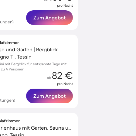
pro Nacht
Zum Angebot
tungen)
hlafzimmer
se und Garten | Bergblick
no TI, Tessin
ini mit Bergblick für entspannte Tage mit
s zu 4 Personen
82 €
ab
pro Nacht
Zum Angebot
rtungen)
chlafzimmer
Kinderfreundliches Ferienhaus mit Garten, Sauna und Terrasse | Seeblick | Ideal für Homeoffice
ano, Tessin