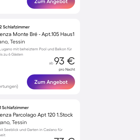
Zum Angebot
 2 Schlafzimmer
nza Monte Bré - Apt.105 Haus1
ano, Tessin
Lugano mit beheiztem Pool und Balkon für
s zu 6 Gästen
93 €
ab
pro Nacht
Zum Angebot
ertungen)
 1 Schlafzimmer
nza Parcolago Apt 120 1.Stock
gano, Tessin
 Seeblick und Garten in Caslano für
eit