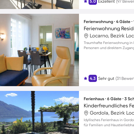
5.0
Exzellent
(97 Bewe
Ferienwohnung ∙ 4 Gäste ∙
Ferienwohnung Resid
Locarno, Bezirk Loc
Traumhafte Ferienwohnung in L
Personen und direktem Zugang
4.3
Sehr gut
(31 Bewer
Ferienhaus ∙ 6 Gäste ∙ 3 S
Gordola, Bezirk Loc
Idyllisches Ferienhaus in Gord
für Familien und Haustierliebh