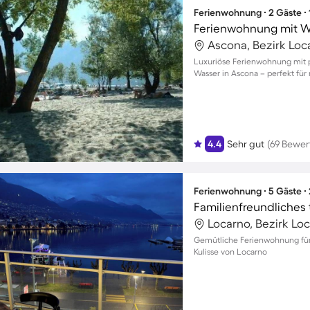
Ferienwohnung ∙ 2 Gäste ∙
Ascona, Bezirk Loc
Luxuriöse Ferienwohnung mit 
Wasser in Ascona – perfekt für
4.4
Sehr gut
(69 Bewe
Ferienwohnung ∙ 5 Gäste ∙
Locarno, Bezirk Loc
Gemütliche Ferienwohnung für 
Kulisse von Locarno