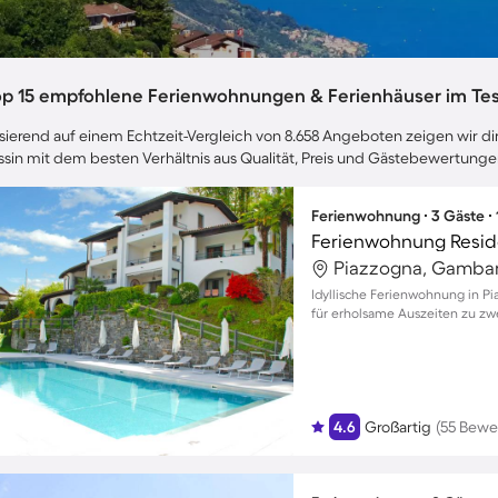
op 15 empfohlene Ferienwohnungen & Ferienhäuser im Tes
sierend auf einem Echtzeit-Vergleich von 8.658 Angeboten zeigen wir dir
ssin mit dem besten Verhältnis aus Qualität, Preis und Gästebewertunge
Ferienwohnung ∙ 3 Gäste ∙
Ferienwohnung Reside
Piazzogna, Gambar
Idyllische Ferienwohnung in P
für erholsame Auszeiten zu zwei
4.6
Großartig
(55 Bewe