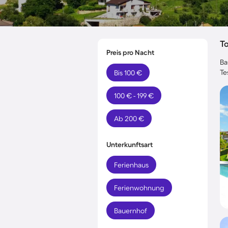
T
Preis pro Nacht
Ba
Te
Bis 100 €
100 € - 199 €
Ab 200 €
Unterkunftsart
Ferienhaus
Ferienwohnung
Bauernhof