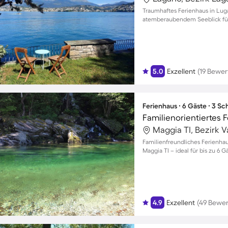
Traumhaftes Ferienhaus in Lug
atemberaubendem Seeblick fü
5.0
Exzellent
(19 Bewe
Ferienhaus ∙ 6 Gäste ∙ 3 S
Maggia TI, Bezirk V
Familienfreundliches Ferienha
Maggia TI – ideal für bis zu 6 G
4.9
Exzellent
(49 Bewe