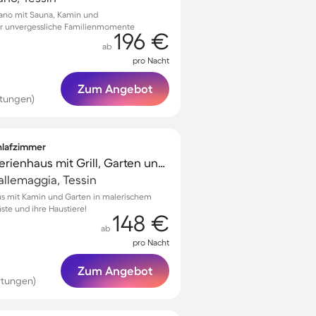
ano mit Sauna, Kamin und
r unvergessliche Familienmomente
196 €
ab
pro Nacht
Zum Angebot
rtungen)
chlafzimmer
Familienorientiertes Ferienhaus mit Grill, Garten und Terrasse | Haustiere erlaubt
allemaggia, Tessin
us mit Kamin und Garten in malerischem
äste und ihre Haustiere!
148 €
ab
pro Nacht
Zum Angebot
rtungen)