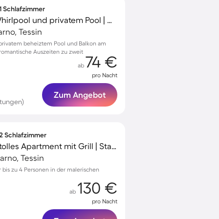
 1 Schlafzimmer
Ferienwohnung mit Whirlpool und privatem Pool | Naturblick
arno, Tessin
privatem beheiztem Pool und Balkon am
 romantische Auszeiten zu zweit
74 €
ab
pro Nacht
Zum Angebot
rtungen)
 2 Schlafzimmer
Familienfreundliches tolles Apartment mit Grill | Stadtblick | Neben dem Strand | Ideal für Homeoffice
arno, Tessin
bis zu 4 Personen in der malerischen
130 €
ab
pro Nacht