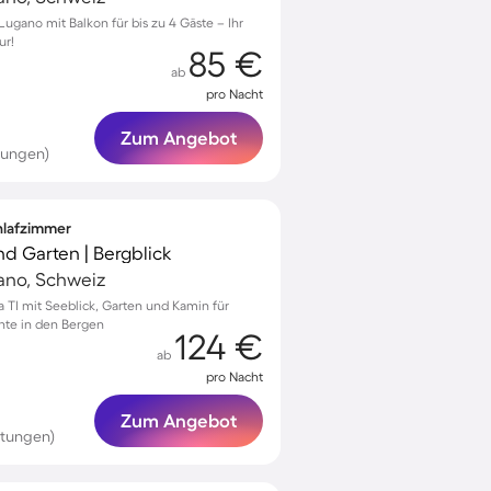
gano mit Balkon für bis zu 4 Gäste – Ihr
ur!
85 €
ab
pro Nacht
Zum Angebot
tungen)
chlafzimmer
nd Garten | Bergblick
ano, Schweiz
a TI mit Seeblick, Garten und Kamin für
te in den Bergen
124 €
ab
pro Nacht
Zum Angebot
rtungen)