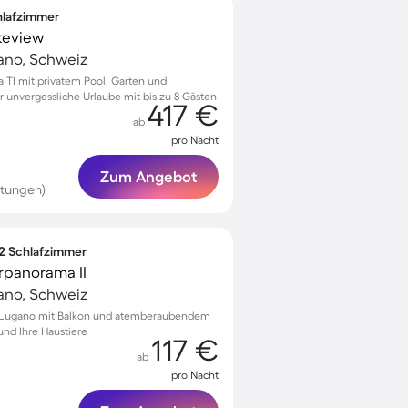
chlafzimmer
keview
ano, Schweiz
a TI mit privatem Pool, Garten und
unvergessliche Urlaube mit bis zu 8 Gästen
417 €
ab
pro Nacht
Zum Angebot
rtungen)
 2 Schlafzimmer
panorama II
ano, Schweiz
 Lugano mit Balkon und atemberaubendem
und Ihre Haustiere
117 €
ab
pro Nacht