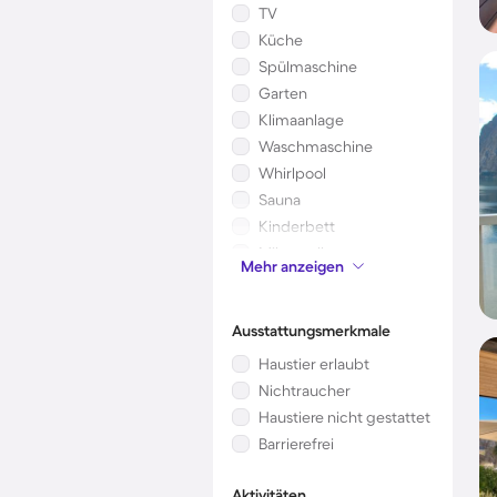
TV
Küche
Spülmaschine
Garten
Klimaanlage
Waschmaschine
Whirlpool
Sauna
Kinderbett
Mikrowelle
Mehr anzeigen
Kamin/Ofen
Ausstattungsmerkmale
Haustier erlaubt
Nichtraucher
Haustiere nicht gestattet
Barrierefrei
Aktivitäten