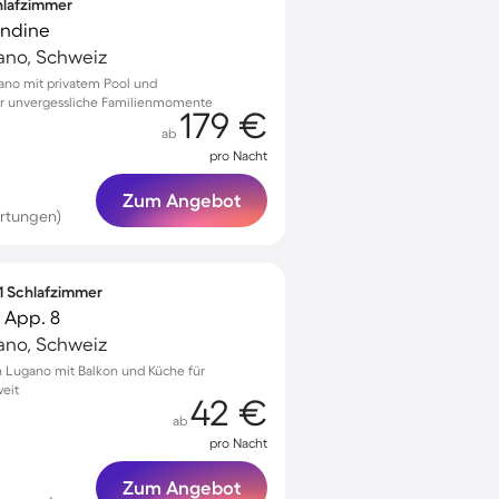
chlafzimmer
ondine
ano, Schweiz
ano mit privatem Pool und
r unvergessliche Familienmomente
179 €
ab
pro Nacht
Zum Angebot
rtungen)
 1 Schlafzimmer
 App. 8
ano, Schweiz
 Lugano mit Balkon und Küche für
eit
42 €
ab
pro Nacht
Zum Angebot