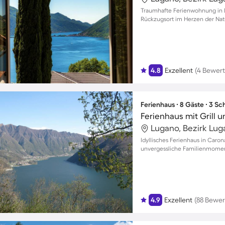
Traumhafte Ferienwohnung in Lu
Rückzugsort im Herzen der Nat
4.8
Exzellent
(4 Bewer
Ferienhaus ∙ 8 Gäste ∙ 3 S
Ferienhaus mit Grill u
Lugano, Bezirk Lug
Idyllisches Ferienhaus in Caron
unvergessliche Familienmomen
4.9
Exzellent
(88 Bewe