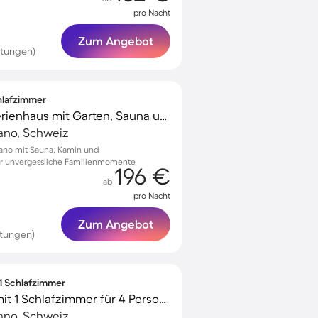
pro Nacht
Zum Angebot
rtungen)
chlafzimmer
Kinderfreundliches Ferienhaus mit Garten, Sauna und Terrasse | Seeblick | Ideal für Homeoffice
ano, Schweiz
ano mit Sauna, Kamin und
r unvergessliche Familienmomente
196 €
ab
pro Nacht
Zum Angebot
rtungen)
 1 Schlafzimmer
Schönes Apartment mit 1 Schlafzimmer für 4 Personen
ano, Schweiz