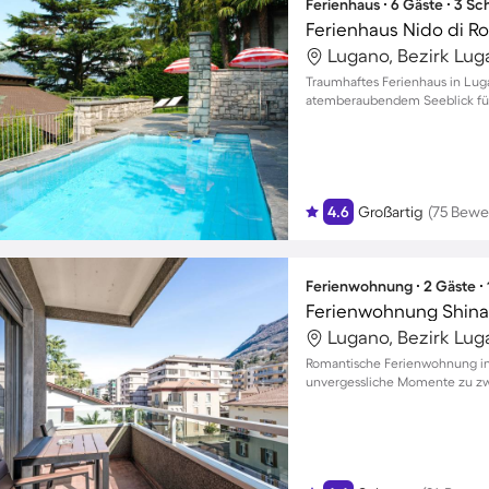
Ferienhaus ∙ 6 Gäste ∙ 3 S
Ferienhaus Nido di R
Lugano, Bezirk Lug
Traumhaftes Ferienhaus in Lug
atemberaubendem Seeblick fü
4.6
Großartig
(75 Bewe
Ferienwohnung ∙ 2 Gäste ∙
Ferienwohnung Shina
Lugano, Bezirk Lug
Romantische Ferienwohnung in
unvergessliche Momente zu zw