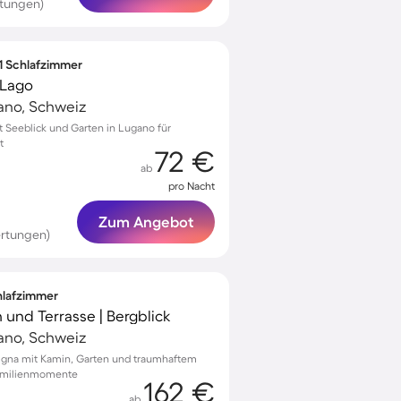
rtungen)
 1 Schlafzimmer
 Lago
ano, Schweiz
Seeblick und Garten in Lugano für
t
72 €
ab
pro Nacht
Zum Angebot
rtungen)
chlafzimmer
 und Terrasse | Bergblick
ano, Schweiz
drigna mit Kamin, Garten und traumhaftem
 Familienmomente
162 €
ab