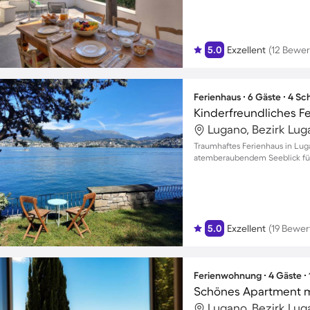
5.0
Exzellent
(12 Bewe
Ferienhaus ∙ 6 Gäste ∙ 4 S
Lugano, Bezirk Lug
Traumhaftes Ferienhaus in Lug
atemberaubendem Seeblick fü
5.0
Exzellent
(19 Bewe
Ferienwohnung ∙ 4 Gäste ∙
Lugano, Bezirk Lug