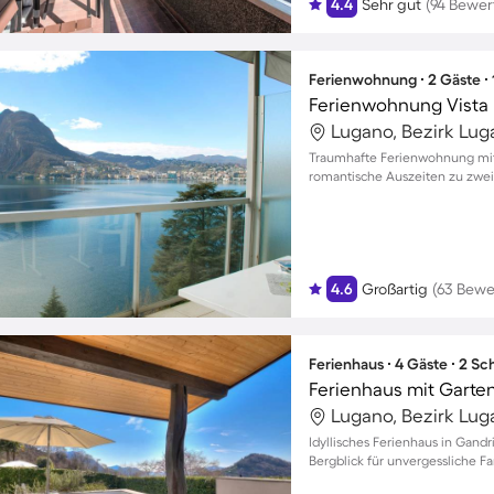
4.4
Sehr gut
(94 Bewe
Ferienwohnung ∙ 2 Gäste ∙
Ferienwohnung Vista
Lugano, Bezirk Lug
Traumhafte Ferienwohnung mit 
romantische Auszeiten zu zwei
4.6
Großartig
(63 Bewe
Ferienhaus ∙ 4 Gäste ∙ 2 S
Ferienhaus mit Garten
Lugano, Bezirk Lug
Idyllisches Ferienhaus in Gan
Bergblick für unvergessliche