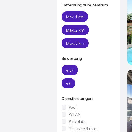
Entfernung zum Zentrum
Max. 1 km
Max. 2 km
Max. 5 km
Bewertung
4,5+
4+
Dienstleistungen
Pool
WLAN
Parkplatz
Terrasse/Balkon