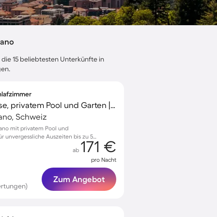
gano
 die 15 beliebtesten Unterkünfte in
gen.
chlafzimmer
Ferienhaus mit Terrasse, privatem Pool und Garten | Bergblick
ano, Schweiz
ano mit privatem Pool und
 unvergessliche Auszeiten bis zu 5
171 €
ab
pro Nacht
Zum Angebot
ertungen)