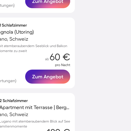
Zum Angebot
rtungen)
 1 Schlafzimmer
nola (Utoring)
ano, Schweiz
it atemberaubendem Seeblick und Balkon
Momente zu zweit
60 €
ab
pro Nacht
Zum Angebot
ertungen)
 2 Schlafzimmer
Familienfreundliches Apartment mit Terrasse | Bergblick
ano, Schweiz
Lugano mit atemberaubendem Blick auf See
 Familienmomente