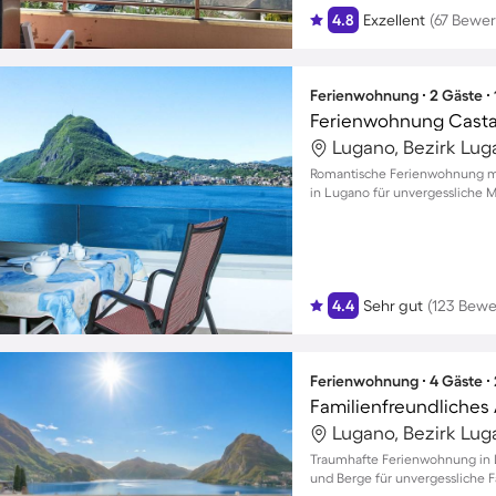
4.8
Exzellent
(67 Bewe
Ferienwohnung ∙ 2 Gäste ∙
Ferienwohnung Castag
Lugano, Bezirk Lug
Romantische Ferienwohnung m
in Lugano für unvergessliche 
4.4
Sehr gut
(123 Bew
Ferienwohnung ∙ 4 Gäste ∙
Lugano, Bezirk Lug
Traumhafte Ferienwohnung in 
und Berge für unvergessliche