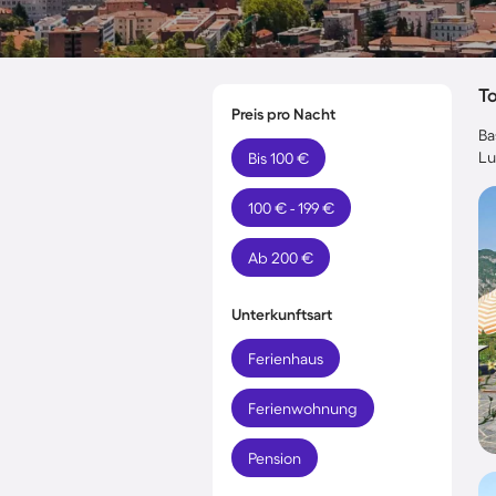
T
Preis pro Nacht
Ba
Lu
Bis 100 €
100 € - 199 €
Ab 200 €
Unterkunftsart
Ferienhaus
Ferienwohnung
Pension