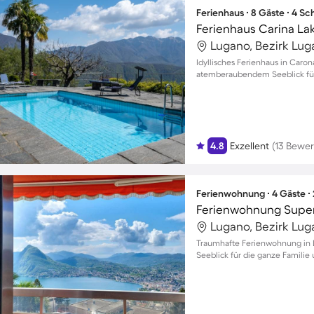
Ferienhaus ∙ 8 Gäste ∙ 4 S
Ferienhaus Carina La
Lugano, Bezirk Lug
Idyllisches Ferienhaus in Caron
atemberaubendem Seeblick für 
4.8
Exzellent
(13 Bewe
Ferienwohnung ∙ 4 Gäste ∙
Ferienwohnung Super
Lugano, Bezirk Lug
Traumhafte Ferienwohnung in
Seeblick für die ganze Familie 