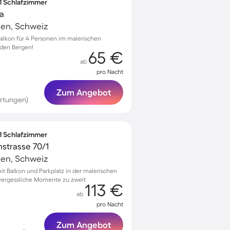
 1 Schlafzimmer
a
en, Schweiz
lkon für 4 Personen im malerischen
 den Bergen!
65 €
ab
pro Nacht
Zum Angebot
rtungen)
 1 Schlafzimmer
strasse 70/1
en, Schweiz
 Balkon und Parkplatz in der malerischen
vergessliche Momente zu zweit
113 €
ab
pro Nacht
Zum Angebot