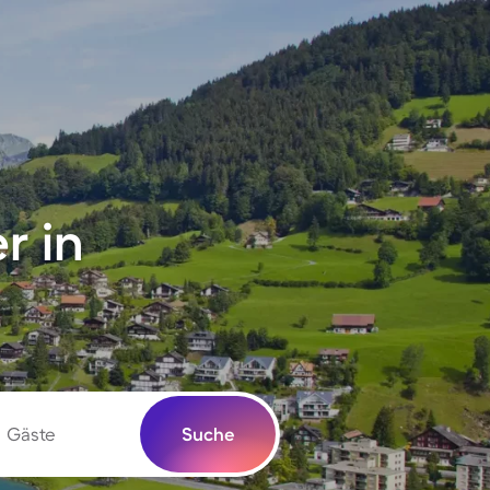
r in
Gäste
Suche