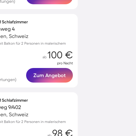
rtungen)
 1 Schlafzimmer
nweg 4
en, Schweiz
t Balkon für 2 Personen in malerischem
100 €
ab
pro Nacht
Zum Angebot
rtungen)
 1 Schlafzimmer
eg 9/402
en, Schweiz
t Balkon für 2 Personen in malerischem
98 €
ab