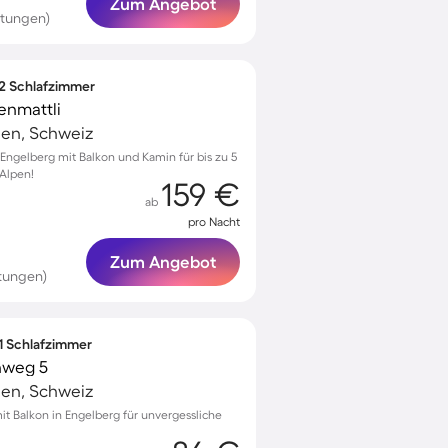
Zum Angebot
rtungen)
 2 Schlafzimmer
enmattli
en, Schweiz
ngelberg mit Balkon und Kamin für bis zu 5
 Alpen!
159 €
ab
pro Nacht
Zum Angebot
tungen)
 1 Schlafzimmer
nweg 5
en, Schweiz
 Balkon in Engelberg für unvergessliche