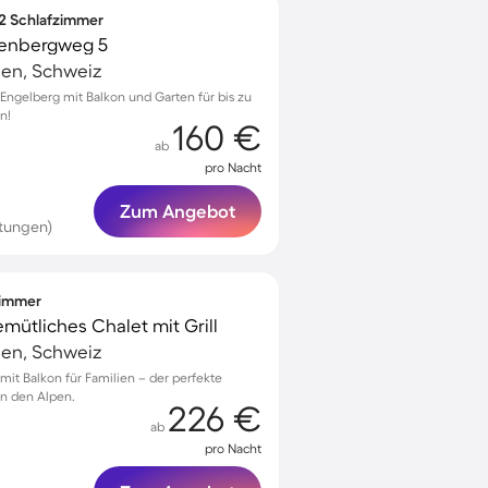
 2 Schlafzimmer
enbergweg 5
en, Schweiz
ngelberg mit Balkon und Garten für bis zu
n!
160 €
ab
pro Nacht
Zum Angebot
tungen)
fzimmer
mütliches Chalet mit Grill
en, Schweiz
 mit Balkon für Familien – der perfekte
in den Alpen.
226 €
ab
pro Nacht