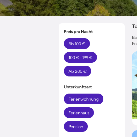
T
Preis pro Nacht
Ba
En
Bis 100 €
100 € - 199 €
Ab 200 €
Unterkunftsart
Ferienwohnung
Ferienhaus
Pension