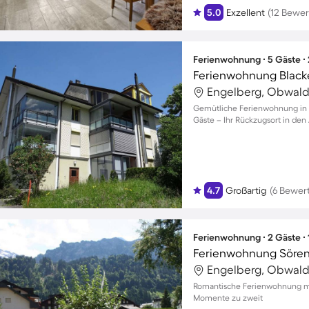
5.0
Exzellent
(12 Bewe
Ferienwohnung ∙ 5 Gäste ∙
Ferienwohnung Black
Engelberg, Obwald
Gemütliche Ferienwohnung in E
Gäste – Ihr Rückzugsort in den
4.7
Großartig
(6 Bewer
Ferienwohnung ∙ 2 Gäste ∙
Ferienwohnung Söre
Engelberg, Obwald
Romantische Ferienwohnung mit
Momente zu zweit