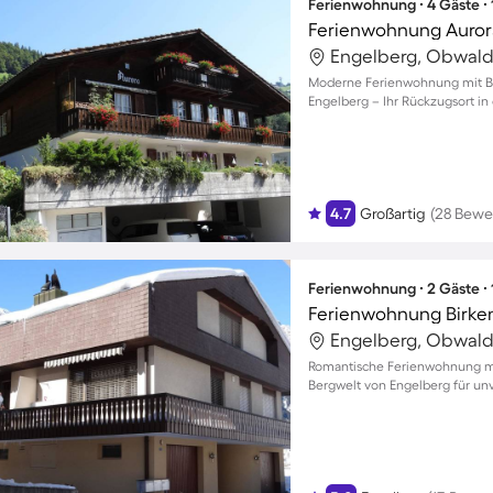
Ferienwohnung ∙ 4 Gäste ∙
Ferienwohnung Auror
Engelberg, Obwald
Moderne Ferienwohnung mit Ba
Engelberg – Ihr Rückzugsort in
4.7
Großartig
(28 Bewe
Ferienwohnung ∙ 2 Gäste ∙
Ferienwohnung Birken
Engelberg, Obwald
Romantische Ferienwohnung mit
Bergwelt von Engelberg für un