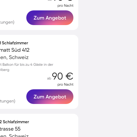
pro Nacht
Zum Angebot
tungen)
 1 Schlafzimmer
att Süd 412
en, Schweiz
Balkon für bis zu 4 Gäste in der
elberg
90 €
ab
pro Nacht
Zum Angebot
rtungen)
 2 Schlafzimmer
rasse 55
en, Schweiz