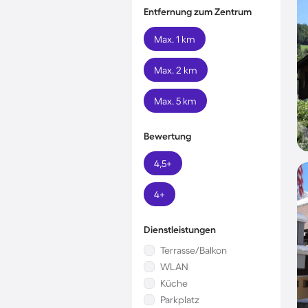
Entfernung zum Zentrum
Max. 1 km
Max. 2 km
Max. 5 km
Bewertung
4,5+
4+
Dienstleistungen
Terrasse/Balkon
WLAN
Küche
Parkplatz