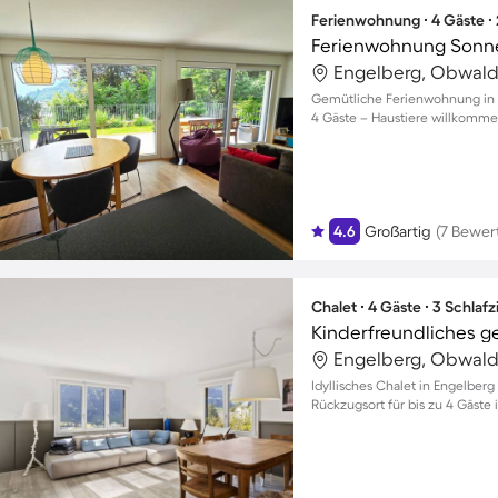
Ferienwohnung ∙ 4 Gäste ∙
Ferienwohnung Sonn
Engelberg, Obwald
Gemütliche Ferienwohnung in E
4 Gäste – Haustiere willkomme
4.6
Großartig
(7 Bewer
Chalet ∙ 4 Gäste ∙ 3 Schla
Kinderfreundliches ge
Engelberg, Obwald
Idyllisches Chalet in Engelberg
Rückzugsort für bis zu 4 Gäste 