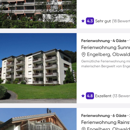
4.3
Sehr gut
(18 Bewer
Ferienwohnung ∙ 4 Gäste ∙
Ferienwohnung Sunnm
Engelberg, Obwald
Gemütliche Ferienwohnung mit 
malerischen Bergwelt von Eng
4.8
Exzellent
(13 Bewe
Ferienwohnung ∙ 6 Gäste ∙
Ferienwohnung Rainst
Engelberg, Obwald