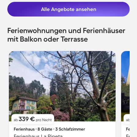
Alle Angebote ansehen
Ferienwohnungen und Ferienhäuser
mit Balkon oder Terrasse
339 €
9
ab
pro Nacht
ab
Ferienhaus ∙ 8 Gäste ∙ 3 Schlafzimmer
Ferie
Ferienhaus La Pineta