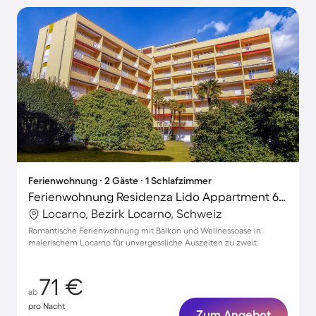
Ferienwohnung ∙ 2 Gäste ∙ 1 Schlafzimmer
Ferienwohnung Residenza Lido Appartment 601
Locarno, Bezirk Locarno, Schweiz
Romantische Ferienwohnung mit Balkon und Wellnessoase in
malerischem Locarno für unvergessliche Auszeiten zu zweit
71 €
ab
pro Nacht
Zum Angebot