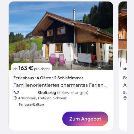
163 €
11
ab
pro Nacht
ab
Ferienhaus ∙ 4 Gäste ∙ 2 Schlafzimmer
Ferie
Familienorientiertes charmantes Ferienhaus mit Terrasse, Garten und Grill
Apar
4.7
Großartig
(8 Bewertungen)
5.0
Adelboden, Frutigen, Schweiz
Ade
Terrasse/Balkon
Ter
Zum Angebot