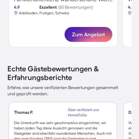
4.9
Exzellent
(60 Bewertungen)
4.8
Adelboden, Frutigen, Schweiz
Ade
Zum Angebot
Echte Gästebewertungen &
Erfahrungsberichte
Erfahre, wie unsere verifizierten Bewertungen gesammelt
und geprüft werden.
Gast verifiziert von
Thomas P.
Dore
HomeToGo
Die Unterkunft war sehr geschmacklos eingerichtet, wir
Wir ha
haben jeden Tag diese Aussicht genossen und die
einge
Gastgeber sind ebenfalls wunderbare Menschen. Auch mit
Garten
den zwei Kindern (3&5) sind die Gastgeber kulant
Wande