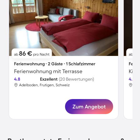
86 €
1
ab
pro Nacht
ab
Ferienwohnung ∙ 2 Gäste ∙ 1 Schlafzimmer
Ferie
Ferienwohnung mit Terrasse
4.8
Exzellent
(20 Bewertungen)
4.7
Adelboden, Frutigen, Schweiz
Ade
Zum Angebot