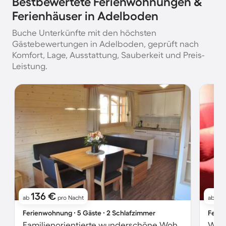
Bestbewertete Ferienwohnungen &
Ferienhäuser in Adelboden
Buche Unterkünfte mit den höchsten
Gästebewertungen in Adelboden, geprüft nach
Komfort, Lage, Ausstattung, Sauberkeit und Preis-
Leistung.
136 €
1
ab
pro Nacht
ab
Ferienwohnung ∙ 5 Gäste ∙ 2 Schlafzimmer
Ferie
Familienorientierte wunderschöne Wohnung mit Terrasse, Grill und Garten | Nah am Skifahren
Wohn