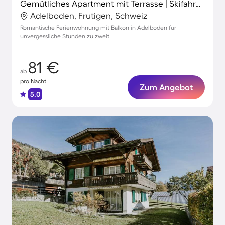
Gemütliches Apartment mit Terrasse | Skifahren in der Nähe
Adelboden, Frutigen, Schweiz
Romantische Ferienwohnung mit Balkon in Adelboden für
unvergessliche Stunden zu zweit
81 €
ab
pro Nacht
Zum Angebot
5.0