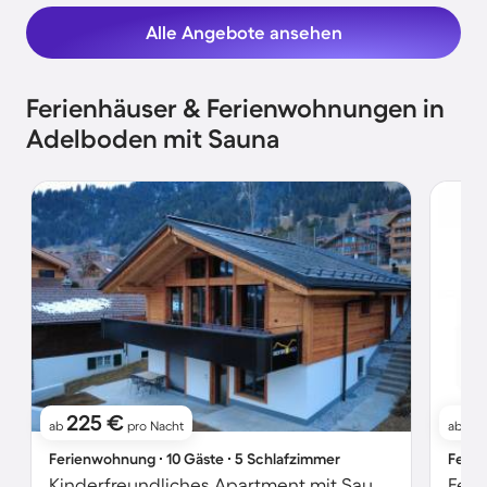
Alle Angebote ansehen
Ferienhäuser & Ferienwohnungen in
Adelboden mit Sauna
225 €
2
ab
pro Nacht
ab
Ferienwohnung ∙ 10 Gäste ∙ 5 Schlafzimmer
Ferie
Kinderfreundliches Apartment mit Sauna, Garten und Terrasse | Nah am Skifahren
Feri