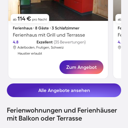
114 €
9
ab
pro Nacht
ab
Ferienhaus ∙ 8 Gäste ∙ 3 Schlafzimmer
Ferie
Ferienhaus mit Grill und Terrasse
4.8
Exzellent
(35 Bewertungen)
4.8
Adelboden, Frutigen, Schweiz
Ade
Haustier erlaubt
Hau
Zum Angebot
Alle Angebote ansehen
Ferienwohnungen und Ferienhäuser
mit Balkon oder Terrasse