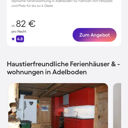
Idyllische Ferienwohnung in Adelboden für Familien mit Parkplatz
und Platz für bis zu 4 Gäste
82 €
ab
pro Nacht
Zum Angebot
4.8
Haustierfreundliche Ferienhäuser & -
wohnungen in Adelboden