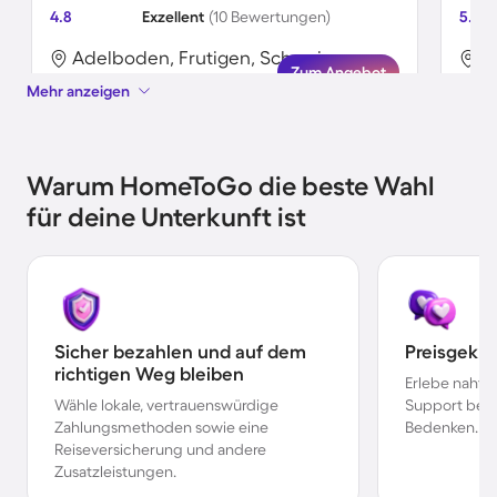
4.8
Exzellent
(10 Bewertungen)
5.0
Adelboden, Frutigen, Schweiz
A
Zum Angebot
Mehr anzeigen
Warum HomeToGo die beste Wahl
für deine Unterkunft ist
Sicher bezahlen und auf dem
Preisgekr
richtigen Weg bleiben
Erlebe nahtl
Wähle lokale, vertrauenswürdige
Support bei 
Zahlungsmethoden sowie eine
Bedenken.
Reiseversicherung und andere
Zusatzleistungen.