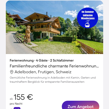
Ferienwohnung ∙ 4 Gäste ∙ 2 Schlafzimmer
Familienfreundliche charmante Ferienwohnung mit Terrasse und Garten | Bergblick | Nah am Skifahren
Adelboden, Frutigen, Schweiz
Gemütliche Ferienwohnung in Adelboden mit Kamin, Garten und
traumhaftem Bergblick für entspannte Familienauszeiten
155 €
ab
pro Nacht
Zum Angebot