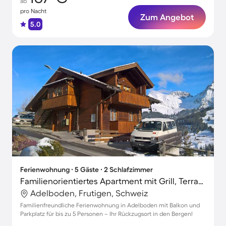
ab
pro Nacht
Zum Angebot
5.0
Ferienwohnung ∙ 5 Gäste ∙ 2 Schlafzimmer
Familienorientiertes Apartment mit Grill, Terrasse und Garten | Skifahren in der Nähe
Adelboden, Frutigen, Schweiz
Familienfreundliche Ferienwohnung in Adelboden mit Balkon und
Parkplatz für bis zu 5 Personen – Ihr Rückzugsort in den Bergen!