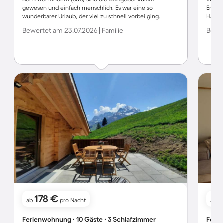
gewesen und einfach menschlich. Es war eine so
Engstl
wunderbarer Urlaub, der viel zu schnell vorbei ging.
Haus,
Dankeschön für die schöne Zeit!
ebenso
Bewertet am 23.07.2026 | Familie
Bewer
Herze
wir üb
Schlü
178 €
ab
pro Nacht
ab
Ferienwohnung ∙ 10 Gäste ∙ 3 Schlafzimmer
Ferie