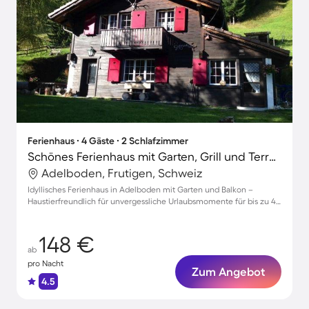
Ferienhaus ∙ 4 Gäste ∙ 2 Schlafzimmer
Schönes Ferienhaus mit Garten, Grill und Terrasse | Haustiere sind willkommen
Adelboden, Frutigen, Schweiz
Idyllisches Ferienhaus in Adelboden mit Garten und Balkon –
Haustierfreundlich für unvergessliche Urlaubsmomente für bis zu 4
Gäste
148 €
ab
pro Nacht
Zum Angebot
4.5