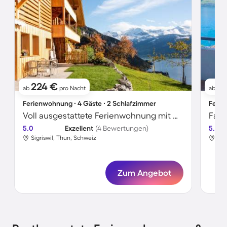
224 €
2
ab
pro Nacht
ab
Ferienwohnung ∙ 4 Gäste ∙ 2 Schlafzimmer
Ferie
Voll ausgestattete Ferienwohnung mit Whirlpool
5.0
Exzellent
(4 Bewertungen)
5.0
Sigriswil, Thun, Schweiz
Sig
Zum Angebot