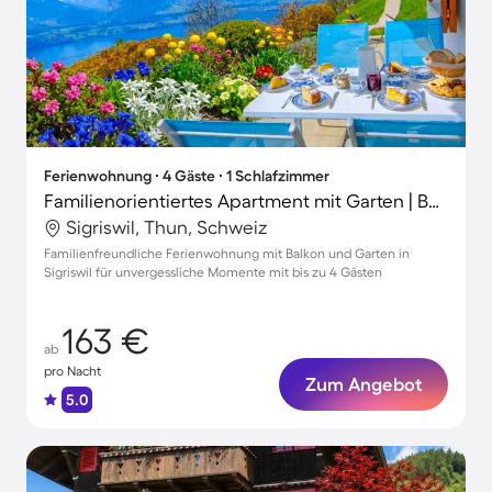
Ferienwohnung ∙ 4 Gäste ∙ 1 Schlafzimmer
Familienorientiertes Apartment mit Garten | Bergblick
Sigriswil, Thun, Schweiz
Familienfreundliche Ferienwohnung mit Balkon und Garten in
Sigriswil für unvergessliche Momente mit bis zu 4 Gästen
163 €
ab
pro Nacht
Zum Angebot
5.0