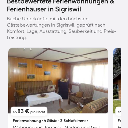
Bestbewertete Ferienwohnungen &
Ferienhäuser in Sigriswil
Buche Unterkünfte mit den höchsten
Gästebewertungen in Sigriswil, geprüft nach
Komfort, Lage, Ausstattung, Sauberkeit und Preis-
Leistung.
83 €
14
ab
pro Nacht
ab
Ferienwohnung ∙ 4 Gäste ∙ 3 Schlafzimmer
Ferie
Wohnung mit Terrasse, Garten und Grill
Feri