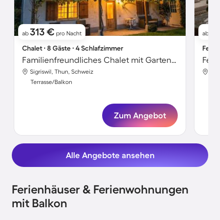
313 €
5
ab
pro Nacht
ab
Chalet ∙ 8 Gäste ∙ 4 Schlafzimmer
Ferie
Familienfreundliches Chalet mit Garten | Bergblick
Sigriswil, Thun, Schweiz
Sig
Terrasse/Balkon
Ter
Zum Angebot
Alle Angebote ansehen
Ferienhäuser & Ferienwohnungen
mit Balkon