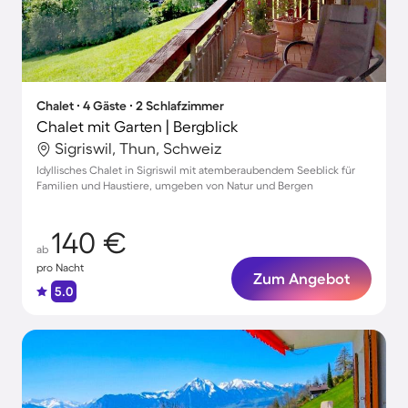
Chalet ∙ 4 Gäste ∙ 2 Schlafzimmer
Chalet mit Garten | Bergblick
Sigriswil, Thun, Schweiz
Idyllisches Chalet in Sigriswil mit atemberaubendem Seeblick für
Familien und Haustiere, umgeben von Natur und Bergen
140 €
ab
pro Nacht
Zum Angebot
5.0