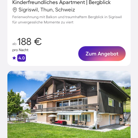
Kinderfreundliches Apartment | Bergblick
Sigriswil, Thun, Schweiz
Ferienwohnung mit Balkon und traumhaftem Bergblick in Sigriswil
für unvergessliche Momente zu viert
188 €
ab
pro Nacht
Zum Angebot
4.0