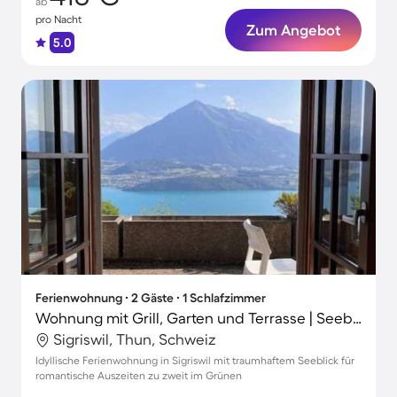
ab
pro Nacht
Zum Angebot
5.0
Ferienwohnung ∙ 2 Gäste ∙ 1 Schlafzimmer
Wohnung mit Grill, Garten und Terrasse | Seeblick
Sigriswil, Thun, Schweiz
Idyllische Ferienwohnung in Sigriswil mit traumhaftem Seeblick für
romantische Auszeiten zu zweit im Grünen