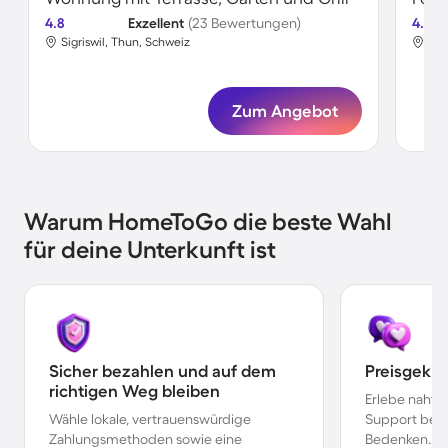
4.8
Exzellent
(23 Bewertungen)
4.7
Sigriswil, Thun, Schweiz
Sig
Zum Angebot
Warum HomeToGo die beste Wahl
für deine Unterkunft ist
Sicher bezahlen und auf dem
Preisgekr
richtigen Weg bleiben
Erlebe nahtl
Wähle lokale, vertrauenswürdige
Support bei 
Zahlungsmethoden sowie eine
Bedenken.