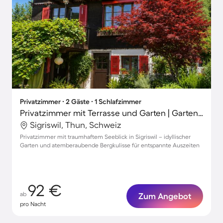
Privatzimmer ∙ 2 Gäste ∙ 1 Schlafzimmer
Privatzimmer mit Terrasse und Garten | Gartenblick | Haustierfreundlich
Sigriswil, Thun, Schweiz
Privatzimmer mit traumhaftem Seeblick in Sigriswil – idyllischer
Garten und atemberaubende Bergkulisse für entspannte Auszeiten
92 €
ab
Zum Angebot
pro Nacht