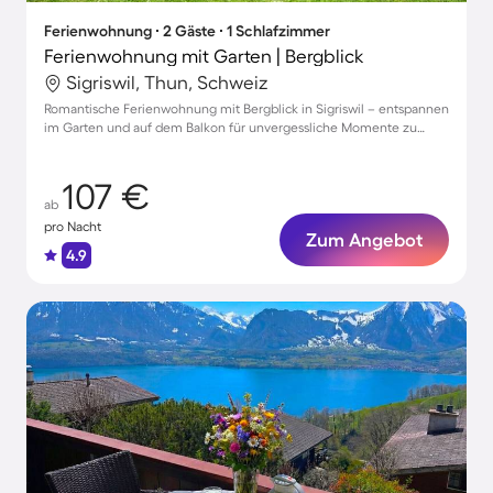
Ferienwohnung ∙ 2 Gäste ∙ 1 Schlafzimmer
Ferienwohnung mit Garten | Bergblick
Sigriswil, Thun, Schweiz
Romantische Ferienwohnung mit Bergblick in Sigriswil – entspannen
im Garten und auf dem Balkon für unvergessliche Momente zu
zweit
107 €
ab
pro Nacht
Zum Angebot
4.9