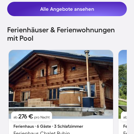
Alle Angebote ansehen
Ferienhäuser & Ferienwohnungen
mit Pool
276 €
2
ab
pro Nacht
ab
Ferienhaus ∙ 6 Gäste ∙ 3 Schlafzimmer
Ferie
Ferienhaus Chalet Rubin
Feri