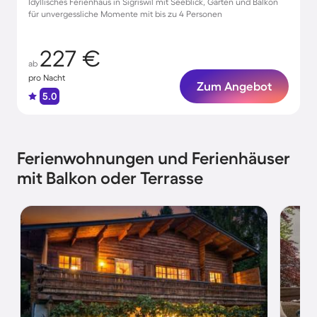
Idyllisches Ferienhaus in Sigriswil mit Seeblick, Garten und Balkon
für unvergessliche Momente mit bis zu 4 Personen
227 €
ab
pro Nacht
Zum Angebot
5.0
Ferienwohnungen und Ferienhäuser
mit Balkon oder Terrasse