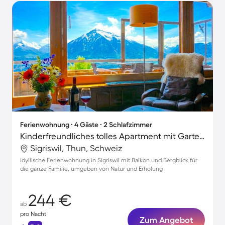
Ferienwohnung ∙ 4 Gäste ∙ 2 Schlafzimmer
Kinderfreundliches tolles Apartment mit Garten | Bergblick
Sigriswil, Thun, Schweiz
Idyllische Ferienwohnung in Sigriswil mit Balkon und Bergblick für
die ganze Familie, umgeben von Natur und Erholung
244 €
ab
pro Nacht
Zum Angebot