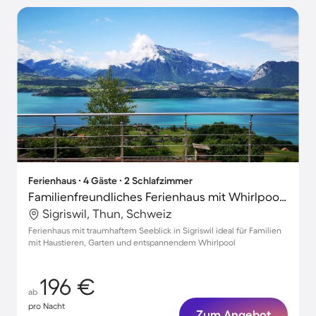
Ferienhaus ∙ 4 Gäste ∙ 2 Schlafzimmer
Familienfreundliches Ferienhaus mit Whirlpool, Grill und Garten | Gartenblick | Hunde erlaubt
Sigriswil, Thun, Schweiz
Ferienhaus mit traumhaftem Seeblick in Sigriswil ideal für Familien
mit Haustieren, Garten und entspannendem Whirlpool
196 €
ab
pro Nacht
Zum Angebot