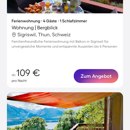
Ferienwohnung ∙ 4 Gäste ∙ 1 Schlafzimmer
Wohnung | Bergblick
Sigriswil, Thun, Schweiz
Familienfreundliche Ferienwohnung mit Balkon in Sigriswil für
unvergessliche Momente und entspannte Auszeiten bis 4 Personen
109 €
ab
Zum Angebot
pro Nacht