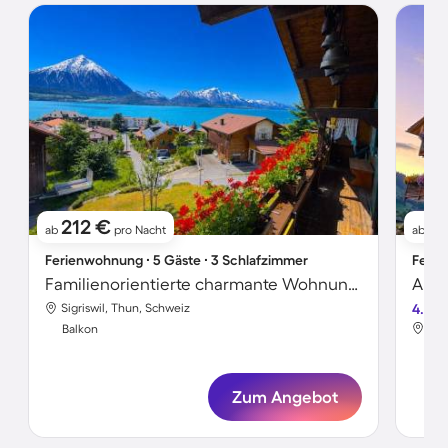
212 €
2
ab
pro Nacht
ab
Ferienwohnung ∙ 5 Gäste ∙ 3 Schlafzimmer
Ferie
Familienorientierte charmante Wohnung | Bergblick
Apar
Sigriswil, Thun, Schweiz
4.8
Sig
Balkon
Bal
Zum Angebot