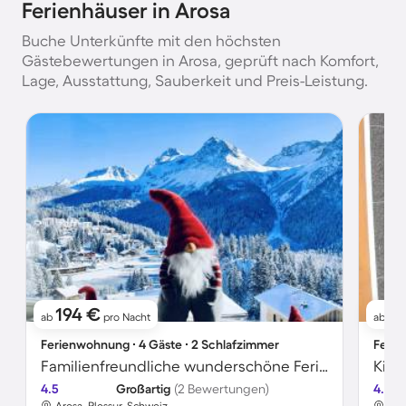
Ferienhäuser in Arosa
Buche Unterkünfte mit den höchsten
Gästebewertungen in Arosa, geprüft nach Komfort,
Lage, Ausstattung, Sauberkeit und Preis-Leistung.
194 €
18
ab
pro Nacht
ab
Ferienwohnung ∙ 4 Gäste ∙ 2 Schlafzimmer
Ferie
Familienfreundliche wunderschöne Ferienwohnung mit Terrasse | Seeblick
4.5
Großartig
(2 Bewertungen)
4.8
Arosa, Plessur, Schweiz
Aro