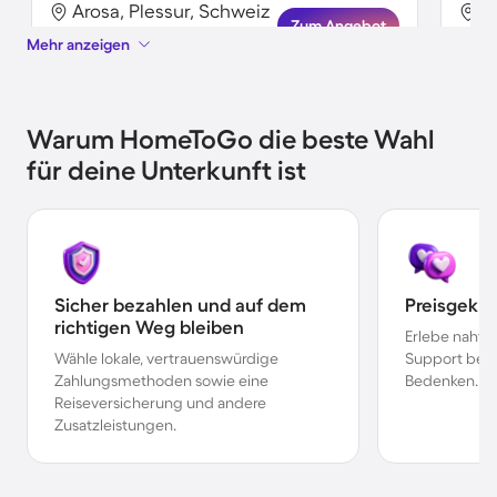
Arosa, Plessur, Schweiz
A
Zum Angebot
Mehr anzeigen
Warum HomeToGo die beste Wahl
für deine Unterkunft ist
Sicher bezahlen und auf dem
Preisgekr
richtigen Weg bleiben
Erlebe nahtl
Wähle lokale, vertrauenswürdige
Support bei 
Zahlungsmethoden sowie eine
Bedenken.
Reiseversicherung und andere
Zusatzleistungen.