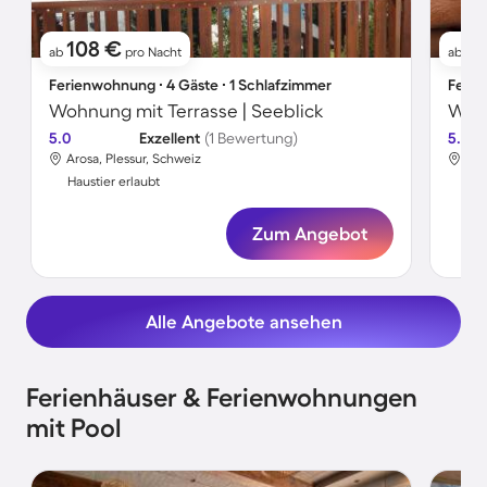
108 €
9
ab
pro Nacht
ab
Ferienwohnung ∙ 4 Gäste ∙ 1 Schlafzimmer
Ferie
Wohnung mit Terrasse | Seeblick
5.0
Exzellent
(1 Bewertung)
5.0
Arosa, Plessur, Schweiz
Aro
Haustier erlaubt
Hau
Zum Angebot
Alle Angebote ansehen
Ferienhäuser & Ferienwohnungen
mit Pool