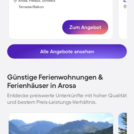
Arosa, Plessur, Schweiz
4.0
Aro
Terrasse/Balkon
Ter
Zum Angebot
Alle Angebote ansehen
Günstige Ferienwohnungen &
Ferienhäuser in Arosa
Entdecke preiswerte Unterkünfte mit hoher Qualität
und bestem Preis-Leistungs-Verhältnis.