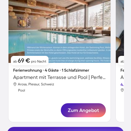
69 €
1
ab
pro Nacht
ab
Ferienwohnung ∙ 4 Gäste ∙ 1 Schlafzimmer
Ferie
Apartment mit Terrasse und Pool | Perfekt für die Arbeit von Zuhause
Apar
Arosa, Plessur, Schweiz
4.6
Aro
Pool
Poo
Zum Angebot