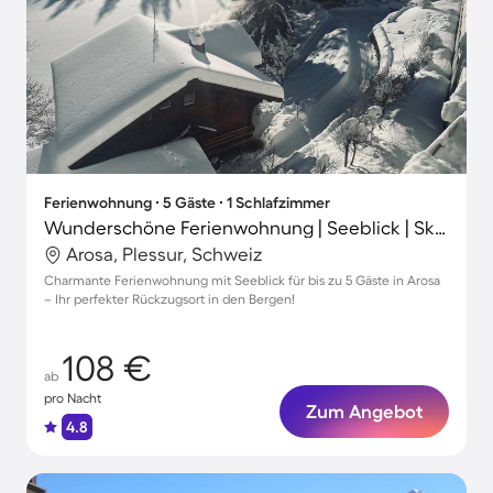
Ferienwohnung ∙ 5 Gäste ∙ 1 Schlafzimmer
Wunderschöne Ferienwohnung | Seeblick | Skifahren in der Nähe
Arosa, Plessur, Schweiz
Charmante Ferienwohnung mit Seeblick für bis zu 5 Gäste in Arosa
– Ihr perfekter Rückzugsort in den Bergen!
108 €
ab
pro Nacht
Zum Angebot
4.8