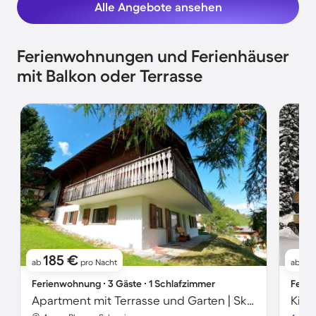
Alle Angebote ansehen
Ferienwohnungen und Ferienhäuser
mit Balkon oder Terrasse
185 €
1
ab
pro Nacht
ab
Ferienwohnung ∙ 3 Gäste ∙ 1 Schlafzimmer
Ferie
Apartment mit Terrasse und Garten | Skifahren in der Nähe