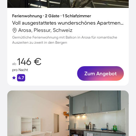
Ferienwohnung ∙ 2 Gäste ∙ 1 Schlafzimmer
Voll ausgestattetes wunderschönes Apartment | Nah am Skifahren | Perfekt für die Arbeit von Zuhause
Arosa, Plessur, Schweiz
Gemütliche Ferienwohnung mit Balkon in Arosa für romantische
Auszeiten zu zweit in den Bergen
146 €
ab
pro Nacht
Zum Angebot
4.7