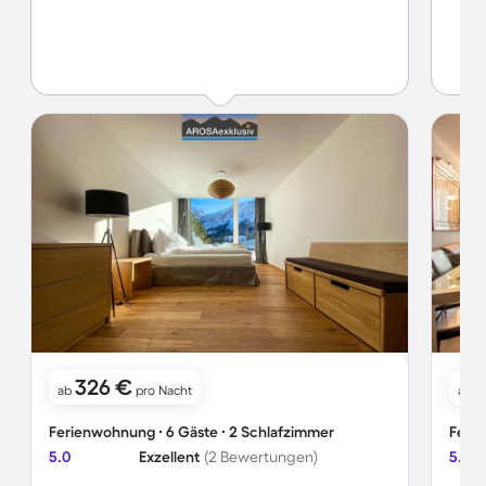
326 €
1
ab
pro Nacht
ab
Ferienwohnung ∙ 6 Gäste ∙ 2 Schlafzimmer
Ferie
5.0
Exzellent
(2 Bewertungen)
5.0