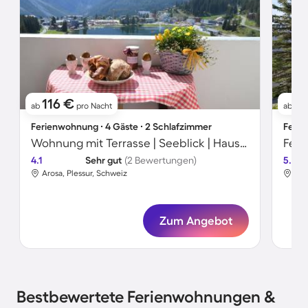
116 €
5
ab
pro Nacht
ab
Ferienwohnung ∙ 4 Gäste ∙ 2 Schlafzimmer
Ferie
Wohnung mit Terrasse | Seeblick | Haustierfreundlich
Feri
4.1
Sehr gut
(2 Bewertungen)
5.0
Arosa, Plessur, Schweiz
Aro
Zum Angebot
Bestbewertete Ferienwohnungen &